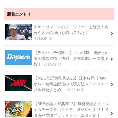
新着エントリー
チェ・ガンロクのプロフィールと経歴！名
言や人気の理由も調べてみた！
2026.01.13
【デスパッチ砲2026】いつ何時に発表され
る？噂の候補・法則・過去事例から徹底予
想！
2025.12.31
【MBC歌謡大祭典2025】日本時間は何時
から？無料生配信の視聴方法＆タイムテー
ブル最新まとめ！
2025.12.31
【SBS歌謡大祭典2025】無料視聴方法・タ
イムテーブル（タイテ）速報やセトリ！出
演者や視聴プラットフォームまとめ！