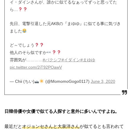
イ・ダインさんが、誰かに似てるなぁってずっと思ってた
ら…
先日、電撃引退した元AKBの『まゆゆ』に似てる事に気づき
ました
ど～でしょう
他人のそら似ですか
雰囲気が…………
#パクシフ
#イダイン
#まゆゆ
pic.twitter.com/2jT92POawV
— Chii (ちい)
(@MomomoGogo0117)
June 3, 2020
日韓俳優や女優で似てる人探すと意外に多いんですよね。
最近だと
オジョンセさんと大泉洋さん
が似てるとも言われて