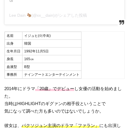
Lee Dain
(@xx__dain)がシェアした投稿
名前
イジュヒ(이주희)
出身
韓国
生年月日
1992年11月5日
身長
165㎝
血液型
B型
事務所
ナインアートエンターテインメント
2014年にドラマ
「20歳」でデビュー
し女優の活動を始めまし
た。
当時はHIGHLIGHTのギグァンの相手役ということで
気になって調べた方も多いのではないでしょうか。
彼女は、
パクソジュン主演のドラマ「ファラン」
にも出演し