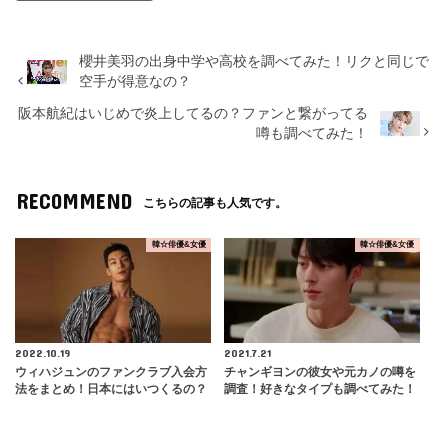
櫻井美羽の出身中学や高校を調べてみた！リクと同じで
空手が得意なの？
阪本航紀はいじめで炎上してるの？ファンと繋がってる
噂も調べてみた！
RECOMMEND
こちらの記事も人気です。
韓☆俳優&女優
韓☆俳優&女優
2022.10.19
2021.7.21
ウィハジュンのファンクラブ入会方
チャンギヨンの彼女や元カノの噂を
法をまとめ！日本にはいつくるの？
調査！好きなタイプも調べてみた！