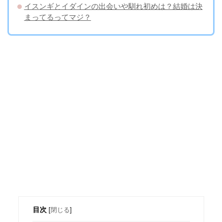
イスンギとイダインの出会いや馴れ初めは？結婚は決
まってるってマジ？
目次
[
閉じる
]