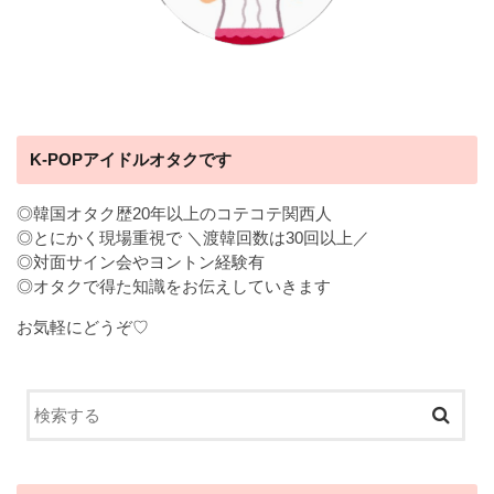
K-POPアイドルオタクです
◎韓国オタク歴20年以上のコテコテ関西人
◎とにかく現場重視で ＼渡韓回数は30回以上／
◎対面サイン会やヨントン経験有
◎オタクで得た知識をお伝えしていきます
お気軽にどうぞ♡