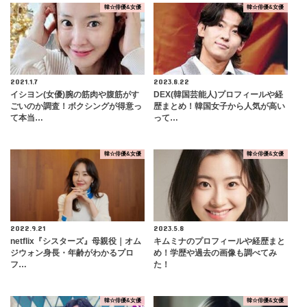
韓☆俳優&女優
韓☆俳優&女優
2021.1.7
2023.8.22
イシヨン(女優)腕の筋肉や腹筋がす
DEX(韓国芸能人)プロフィールや経
ごいのか調査！ボクシングが得意っ
歴まとめ！韓国女子から人気が高い
て本当…
って…
韓☆俳優&女優
韓☆俳優&女優
2022.9.21
2023.5.8
netflix『シスターズ』母親役｜オム
キムミナのプロフィールや経歴まと
ジウォン身長・年齢がわかるプロ
め！学歴や過去の画像も調べてみ
フ…
た！
韓☆俳優&女優
韓☆俳優&女優