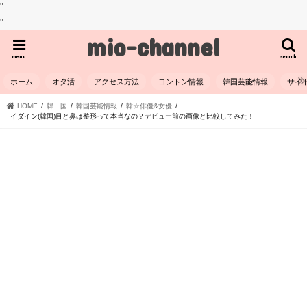
"
"
mio-channel
menu
search
ホーム
オタ活
アクセス方法
ヨントン情報
韓国芸能情報
サイ
HOME
韓 国
韓国芸能情報
韓☆俳優&女優
イダイン(韓国)目と鼻は整形って本当なの？デビュー前の画像と比較してみた！