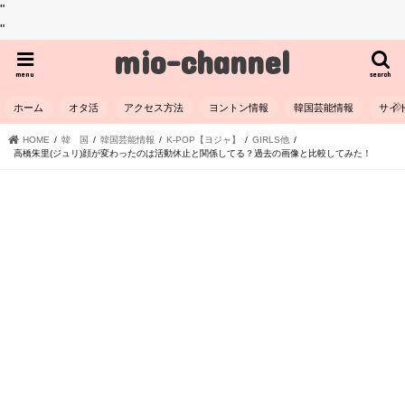
"
"
mio-channel
menu
search
ホーム
オタ活
アクセス方法
ヨントン情報
韓国芸能情報
サイ
HOME
韓 国
韓国芸能情報
K-POP【ヨジャ】
GIRLS他
高橋朱里(ジュリ)顔が変わったのは活動休止と関係してる？過去の画像と比較してみた！