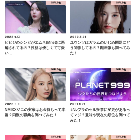
GIRLS他
GIRLS他
2022.4.13
2022.5.21
ビビジのシンビがエムネ(Mnet)に悪
ユウンソはガラムのいじめ問題にど
編されてるの？性格は優しくて可愛
う関係してるの？顔画像も調べてみ
い…
た！
GIRLS他
GIRLS他
2022.2.8
2021.8.27
NMIXXジニの実家はお金持ちって本
ガルプラのセル投票に変更があるっ
当？両親の職業を調べてみた！
てマジ？意味や現在の順位を調べて
みた！
GIRLS他
GIRLS他