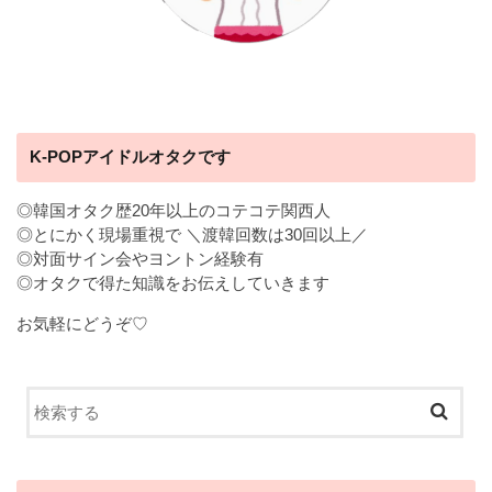
K-POPアイドルオタクです
◎韓国オタク歴20年以上のコテコテ関西人
◎とにかく現場重視で ＼渡韓回数は30回以上／
◎対面サイン会やヨントン経験有
◎オタクで得た知識をお伝えしていきます
お気軽にどうぞ♡