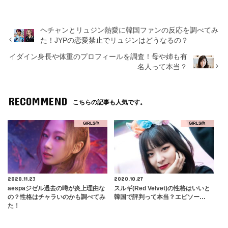
ヘチャンとリュジン熱愛に韓国ファンの反応を調べてみ
た！JYPの恋愛禁止でリュジンはどうなるの？
イダイン身長や体重のプロフィールを調査！母や姉も有
名人って本当？
RECOMMEND
こちらの記事も人気です。
GIRLS他
GIRLS他
2020.11.23
2020.10.27
aespaジゼル過去の噂が炎上理由な
スルギ(Red Velvet)の性格はいいと
の？性格はチャラいのかも調べてみ
韓国で評判って本当？エピソー…
た！