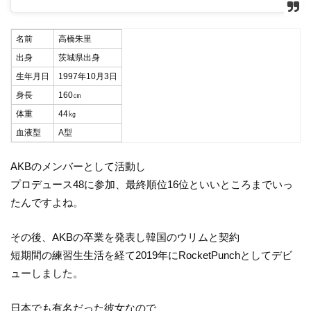
名前
高橋朱里
出身
茨城県出身
生年月日
1997年10月3日
身長
160㎝
体重
44㎏
血液型
A型
AKBのメンバーとして活動し
プロデュース48に参加、最終順位16位といいところまでいっ
たんですよね。
その後、AKBの卒業を発表し韓国のウリムと契約
短期間の練習生生活を経て2019年にRocketPunchとしてデビ
ューしました。
日本でも有名だった彼女なので