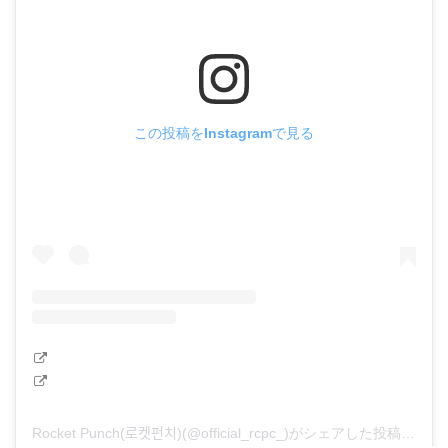
この投稿をInstagramで見る
Rocket Punch(로켓펀치)(@official_rcpc_)がシェアした投稿