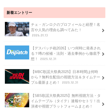
新着エントリー
チェ・ガンロクのプロフィールと経歴！名
言や人気の理由も調べてみた！
2026.01.13
【デスパッチ砲2026】いつ何時に発表され
る？噂の候補・法則・過去事例から徹底予
想！
2025.12.31
【MBC歌謡大祭典2025】日本時間は何時
から？無料生配信の視聴方法＆タイムテー
ブル最新まとめ！
2025.12.31
【SBS歌謡大祭典2025】無料視聴方法・タ
イムテーブル（タイテ）速報やセトリ！出
演者や視聴プラットフォームまとめ！