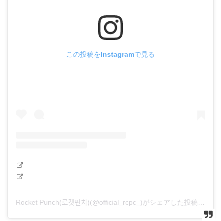
この投稿をInstagramで見る
Rocket Punch(로켓펀치)(@official_rcpc_)がシェアした投稿