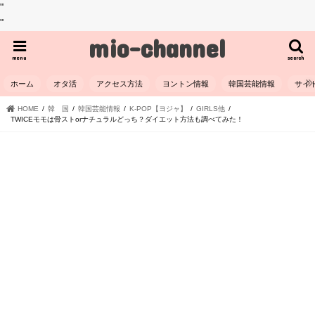
"
"
mio-channel
menu
search
ホーム
オタ活
アクセス方法
ヨントン情報
韓国芸能情報
サイ
HOME
韓 国
韓国芸能情報
K-POP【ヨジャ】
GIRLS他
TWICEモモは骨ストorナチュラルどっち？ダイエット方法も調べてみた！