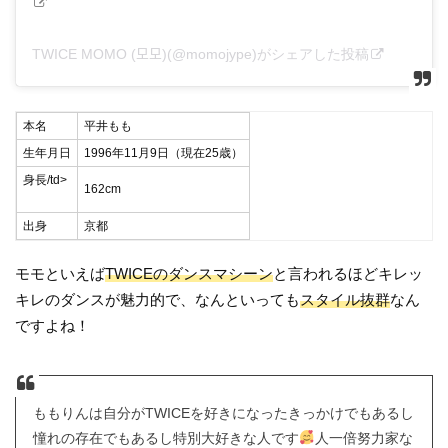
TWICE MOMO (모모)(@momojype)がシェアした投稿
本名
平井もも
生年月日
1996年11月9日（現在25歳）
身長/td>
162cm
出身
京都
モモといえば
TWICEのダンスマシーン
と言われるほどキレッ
キレのダンスが魅力的で、なんといっても
スタイル抜群
なん
ですよね！
ももりんは自分がTWICEを好きになったきっかけでもあるし
憧れの存在でもあるし特別大好きな人です
人一倍努力家な