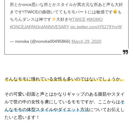
所とかonce思いな所とかスタイルが異次元な所あと声も大好
きです!!TWICEの曲聴いててもモモパートには敏感です
も
ちろんダンスは神です
大好き!
#TWICE
#MOMO
#ONCEJAPAN3rdANNIVESARY
pic.twitter.com/iY5279YnrW
— nonoka (@nonoka00495866)
March 29, 2020
そんなモモに憧れている女性も多いのではないでしょうか。
その可愛い顔面と声とはかなりギャップのある腹筋やスタイ
ルで世の中の女性を虜にしているモモですが、ここからは
そ
んなモモの体型スタイルやダイエット方法
についてお伝えし
たいと思います！