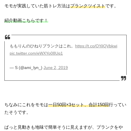
モモが実践していた筋トレ方法は
プランクツイスト
です。
紹介動画こちらです！
ももりんのひねりプランクはこれ。
https://t.co/OYiIQVbkwi
pic.twitter.com/eWXYo08Uq1
— S (@ami_lyn_)
June 2, 2019
ちなみにこれをモモは
一日50回×3セット、合計150回
行ってい
たそうです。
ぱっと見動きも地味で簡単そうに見えますが、プランクをや