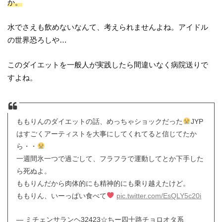
か。
水でさえも飲めないなんて、考えられませんよね。アイドル
の世界恐ろしや…
このダイエットを一般人が実践したら間違いなく病院送りで
すよね。
ももりんのダイエットの話、めっちゃショックだった
JYP
はすごくアーティストを大事にしてくれてると信じてたか
ら・・
一週間氷一つで過ごして、フラフラで運動してとか下手した
ら死ぬよ。
ももりんだから肉体的にも精神的にも乗り越えたけど。
ももりん、いーっぱい食べて
pic.twitter.com/EsQLY5c20i
— ミチェンサランヘ32423☆ちー四十路チョロオタ系