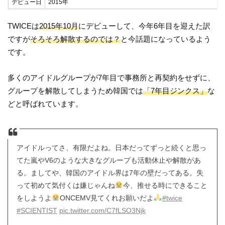
デビュー日
2015年
TWICEは
2015年10月
にデビューして、今年6年目を迎えた訳
ですが
そろそろ解散するのでは？
と今話題になっているよう
です。
多くのアイドルグループが7年目で事務所と再契約をせずに、
グループを解散してしまうため韓国では
「7年目ジンクス」
な
どと呼ばれています。
アイドルってさ、有限だよね。日本だってずっと続くと思っ
てた嵐やV6のような大きなグループも活動休止や解散があ
る。ましてや、韓国のアイドル界は7年の壁だってある。失
って初めて気付くは嫌じゃんね
今、推せる時にできること
をしようよ
ONCEMV見てくれお願いだよ
#twice
#SCIENTIST
pic.twitter.com/C7fLSO3Njk