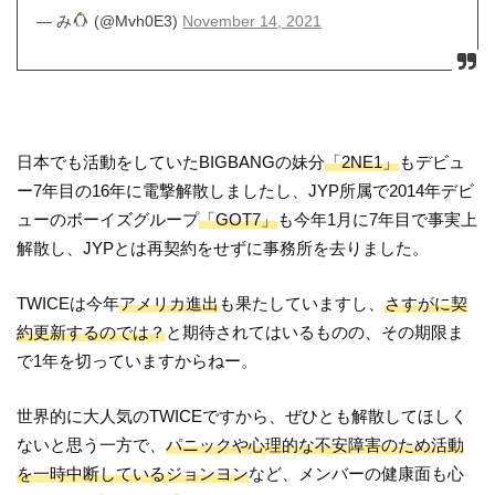
— み
(@Mvh0E3)
November 14, 2021
日本でも活動をしていたBIGBANGの妹分
「2NE1」
もデビュ
ー7年目の16年に電撃解散しましたし、JYP所属で2014年デビ
ューのボーイズグループ
「GOT7」
も今年1月に7年目で事実上
解散し、JYPとは再契約をせずに事務所を去りました。
TWICEは今年
アメリカ進出
も果たしていますし、
さすがに契
約更新するのでは？
と期待されてはいるものの、その期限ま
で1年を切っていますからねー。
世界的に大人気のTWICEですから、ぜひとも解散してほしく
ないと思う一方で、
パニックや心理的な不安障害のため活動
を一時中断しているジョンヨン
など、メンバーの健康面も心