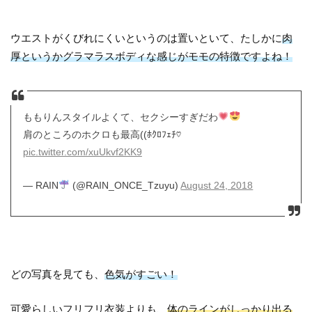
ウエストがくびれにくいというのは置いといて、たしかに
肉
厚というかグラマラスボディな感じがモモの特徴ですよね！
ももりんスタイルよくて、セクシーすぎだわ
肩のところのホクロも最高((ﾎｸﾛﾌｪﾁ♡
pic.twitter.com/xuUkvf2KK9
— RAIN
(@RAIN_ONCE_Tzuyu)
August 24, 2018
どの写真を見ても、
色気がすごい！
可愛らしいフリフリ衣装よりも、
体のラインがしっかり出る