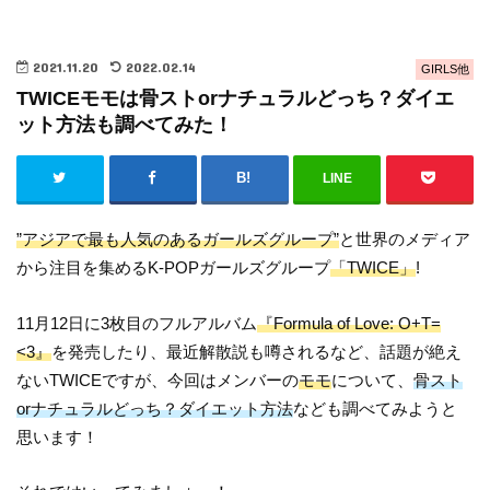
2021.11.20
2022.02.14
GIRLS他
TWICEモモは骨ストorナチュラルどっち？ダイエ
ット方法も調べてみた！
LINE
”アジアで最も人気のあるガールズグループ”
と世界のメディア
から注目を集めるK-POPガールズグループ
「TWICE」
!
11月12日に3枚目のフルアルバム
『Formula of Love: O+T=
<3』
を発売したり、最近解散説も噂されるなど、話題が絶え
ないTWICEですが、今回はメンバーの
モモ
について、
骨スト
orナチュラルどっち？ダイエット方法
なども調べてみようと
思います！