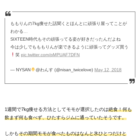
ももりんの7kg痩せた話聞くとほんとに頑張り屋ってことが
わかる…
SIXTEEN時代もその頑張ってる姿が好きだったんだよね
今は少しでもももりんが楽できるように頑張ってグッズ買う
笑
pic.twitter.com/pMPUAF7DFN
— NYSAN
@わんす (@nisan_twicelove)
May 12, 2018
1週間で7kg痩せる方法としてモモが選択したのは
絶食！何も
飲まず何も食べず、ひたすらジムに通っていたそうです。
しかも
その期間モモが食べたものはなんと氷ひとつだけと