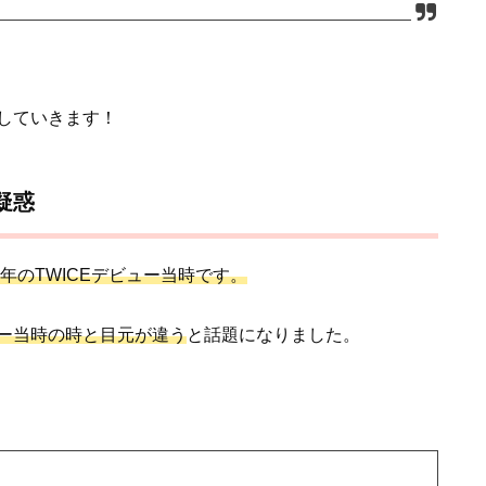
していきます！
疑惑
15年のTWICEデビュー当時です。
ー当時の時と目元が違う
と話題になりました。