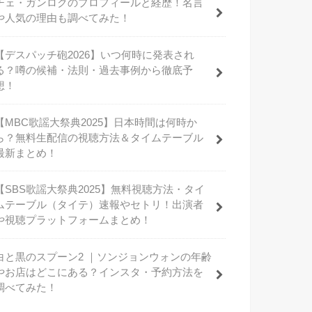
チェ・ガンロクのプロフィールと経歴！名言
や人気の理由も調べてみた！
【デスパッチ砲2026】いつ何時に発表され
る？噂の候補・法則・過去事例から徹底予
想！
【MBC歌謡大祭典2025】日本時間は何時か
ら？無料生配信の視聴方法＆タイムテーブル
最新まとめ！
【SBS歌謡大祭典2025】無料視聴方法・タイ
ムテーブル（タイテ）速報やセトリ！出演者
や視聴プラットフォームまとめ！
白と黒のスプーン2 ｜ソンジョンウォンの年齢
やお店はどこにある？インスタ・予約方法を
調べてみた！