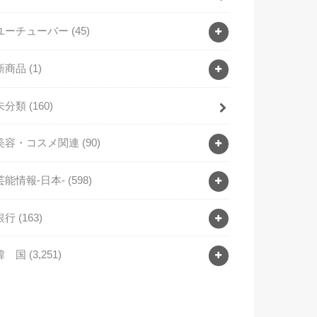
ユーチューバー
(45)
新商品
(1)
未分類
(160)
美容・コスメ関連
(90)
芸能情報-日本-
(598)
銀行
(163)
韓 国
(3,251)