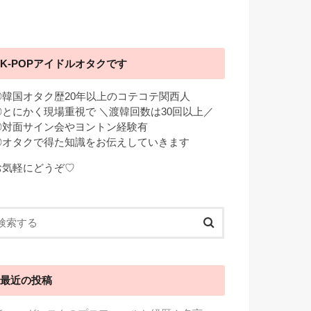
K-POPアイドルオタクです
◎韓国オタク歴20年以上のコテコテ関西人
◎とにかく現場重視で ＼渡韓回数は30回以上／
◎対面サイン会やヨントン経験有
◎オタクで得た知識をお伝えしていきます
お気軽にどうぞ♡
最近の投稿