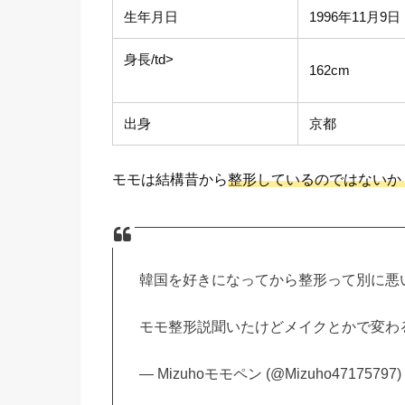
生年月日
1996年11月9
身長/td>
162cm
出身
京都
モモは結構昔から
整形しているのではないか
韓国を好きになってから整形って別に悪
モモ整形説聞いたけどメイクとかで変わ
— Mizuhoモモペン (@Mizuho47175797