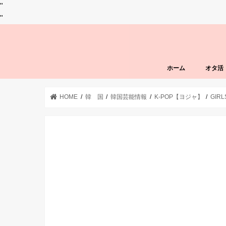
"
"
ホーム
オタ活
HOME
韓 国
韓国芸能情報
K-POP【ヨジャ】
GIR