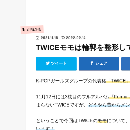
GIRLS他
2021.11.18
2022.02.14
TWICEモモは輪郭を整形
ツイート
シェア
K-POPガールズグループの代表格
「TWICE」
11月12日には3枚目のフルアルバム
『Formula
まらないTWICEですが、
どうやら昔からメン
ということで今回はTWICEの
モモ
について、
います！