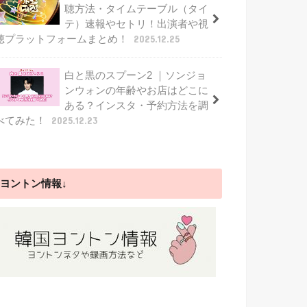
聴方法・タイムテーブル（タイ
テ）速報やセトリ！出演者や視
聴プラットフォームまとめ！
2025.12.25
白と黒のスプーン2 ｜ソンジョ
ンウォンの年齢やお店はどこに
ある？インスタ・予約方法を調
べてみた！
2025.12.23
ヨントン情報↓