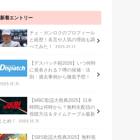
新着エントリー
チェ・ガンロクのプロフィール
と経歴！名言や人気の理由も調
べてみた！
2026.01.13
【デスパッチ砲2026】いつ何時
に発表される？噂の候補・法
則・過去事例から徹底予想！
2025.12.31
【MBC歌謡大祭典2025】日本
時間は何時から？無料生配信の
視聴方法＆タイムテーブル最新
まとめ！
2025.12.31
【SBS歌謡大祭典2025】無料視