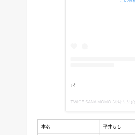
この投稿
TWICE SANA MOMO (사나 모
本名
平井もも