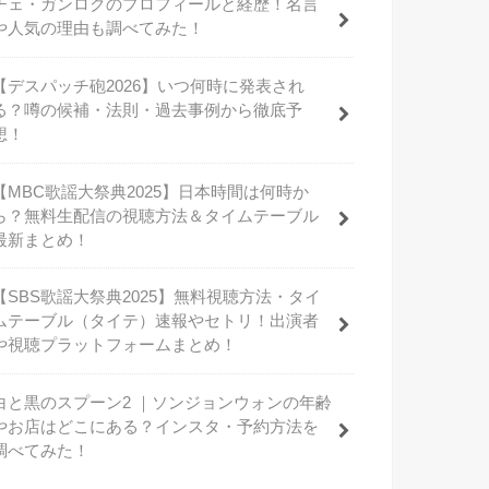
チェ・ガンロクのプロフィールと経歴！名言
や人気の理由も調べてみた！
【デスパッチ砲2026】いつ何時に発表され
る？噂の候補・法則・過去事例から徹底予
想！
【MBC歌謡大祭典2025】日本時間は何時か
ら？無料生配信の視聴方法＆タイムテーブル
最新まとめ！
【SBS歌謡大祭典2025】無料視聴方法・タイ
ムテーブル（タイテ）速報やセトリ！出演者
や視聴プラットフォームまとめ！
白と黒のスプーン2 ｜ソンジョンウォンの年齢
やお店はどこにある？インスタ・予約方法を
調べてみた！