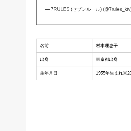
— 7RULES (セブンルール) (@7rules_ktv
名前
村本理恵子
出身
東京都出身
生年月日
1955年生まれ※2