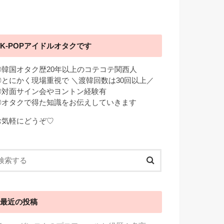
K-POPアイドルオタクです
◎韓国オタク歴20年以上のコテコテ関西人
◎とにかく現場重視で ＼渡韓回数は30回以上／
◎対面サイン会やヨントン経験有
◎オタクで得た知識をお伝えしていきます
お気軽にどうぞ♡
最近の投稿