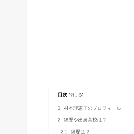
目次
[
閉じる
]
1
村本理恵子のプロフィール
2
経歴や出身高校は？
2.1
経歴は？