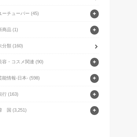
ユーチューバー
(45)
新商品
(1)
未分類
(160)
美容・コスメ関連
(90)
芸能情報-日本-
(598)
銀行
(163)
韓 国
(3,251)