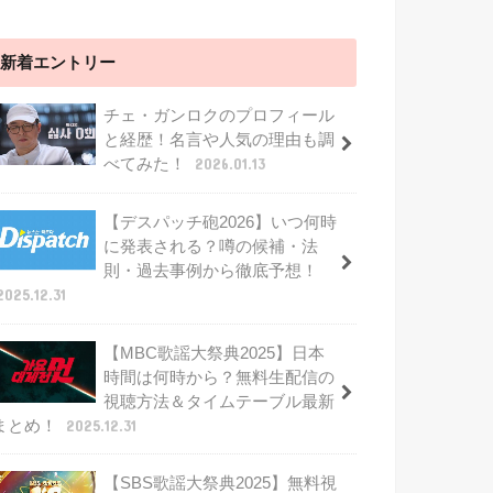
新着エントリー
チェ・ガンロクのプロフィール
と経歴！名言や人気の理由も調
べてみた！
2026.01.13
【デスパッチ砲2026】いつ何時
に発表される？噂の候補・法
則・過去事例から徹底予想！
2025.12.31
【MBC歌謡大祭典2025】日本
時間は何時から？無料生配信の
視聴方法＆タイムテーブル最新
まとめ！
2025.12.31
【SBS歌謡大祭典2025】無料視