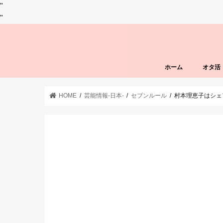
"
"
ホーム
オタ活
HOME
芸能情報-日本-
セブンルール
村本理恵子はシェ