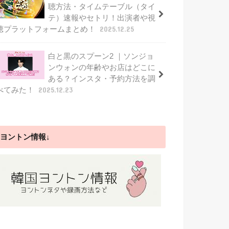
聴方法・タイムテーブル（タイ
テ）速報やセトリ！出演者や視
聴プラットフォームまとめ！
2025.12.25
白と黒のスプーン2 ｜ソンジョ
ンウォンの年齢やお店はどこに
ある？インスタ・予約方法を調
べてみた！
2025.12.23
ヨントン情報↓