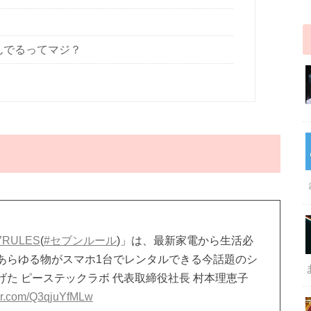
んでるってマジ？
7RULES
(
#セブンルール
)」は、最新家電から生活必
あらゆる物がスマホ1台でレンタルできる今話題のシ
た ピーステックラボ 代表取締役社長 村本理恵子
ter.com/Q3qjuYfMLw