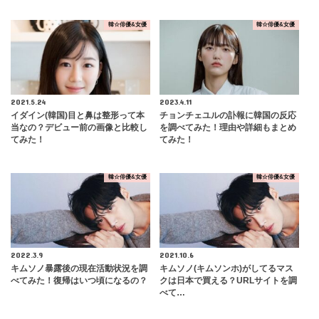
韓☆俳優&女優
韓☆俳優&女優
2021.5.24
2023.4.11
イダイン(韓国)目と鼻は整形って本
チョンチェユルの訃報に韓国の反応
当なの？デビュー前の画像と比較し
を調べてみた！理由や詳細もまとめ
てみた！
てみた！
韓☆俳優&女優
韓☆俳優&女優
2022.3.9
2021.10.6
キムソノ暴露後の現在活動状況を調
キムソノ(キムソンホ)がしてるマス
べてみた！復帰はいつ頃になるの？
クは日本で買える？URLサイトを調
べて…