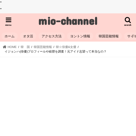
"
"
mio-channel
menu
search
ホーム
オタ活
アクセス方法
ヨントン情報
韓国芸能情報
サイ
HOME
韓 国
韓国芸能情報
韓☆俳優&女優
イジョンハ(俳優)プロフィールや経歴を調査！元アイド志望って本当なの？