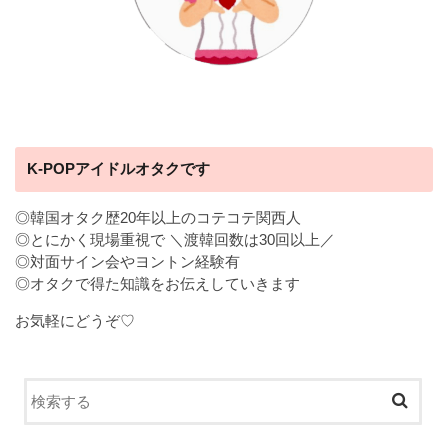
K-POPアイドルオタクです
◎韓国オタク歴20年以上のコテコテ関西人
◎とにかく現場重視で ＼渡韓回数は30回以上／
◎対面サイン会やヨントン経験有
◎オタクで得た知識をお伝えしていきます
お気軽にどうぞ♡