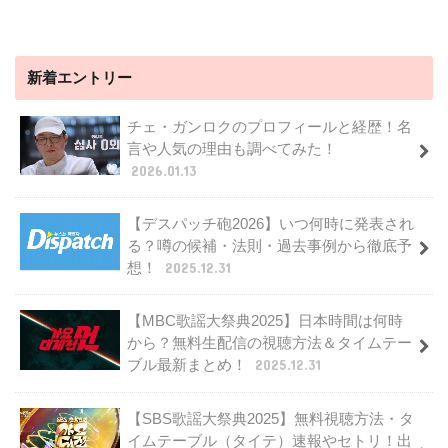
新着エントリー
チェ・ガンロクのプロフィールと経歴！名
言や人気の理由も調べてみた！
2026.01.13
【デスパッチ砲2026】いつ何時に発表され
る？噂の候補・法則・過去事例から徹底予
想！
2025.12.31
【MBC歌謡大祭典2025】日本時間は何時
から？無料生配信の視聴方法＆タイムテー
ブル最新まとめ！
2025.12.31
【SBS歌謡大祭典2025】無料視聴方法・タ
イムテーブル（タイテ）速報やセトリ！出