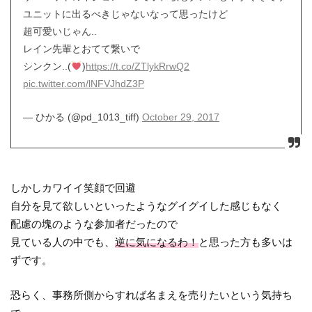
ユニットに出るべきじゃないなって思ったけど
超可愛いじゃん..
レイン先輩とおてて繋いで
シンクン..(
)
https://t.co/ZTlykRrwQ2
pic.twitter.com/lNFVJhdZ3P
— ひかる (@pd_1013_tiff)
October 29, 2017
しかしカワイイ笑顔で回避
自分を見て欲しいといったようなグイグイした感じもなく
配慮の塊のような参加者だったので
見ている人の中でも、
逆に気になるわ！
と思った方も多いは
ずです。
恐らく、事務所側からすれば名まえを売りたいという気持ち