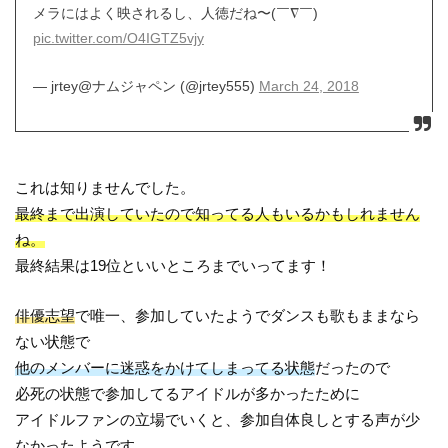
メラにはよく映されるし、人徳だね〜(￣∇￣)
pic.twitter.com/O4IGTZ5vjy
— jrtey@ナムジャペン (@jrtey555)
March 24, 2018
これは知りませんでした。
最終まで出演していたので知ってる人もいるかもしれません
ね。
最終結果は19位といいところまでいってます！
俳優志望
で唯一、参加していたようでダンスも歌もままなら
ない状態で
他のメンバーに迷惑をかけてしまってる状態
だったので
必死の状態で参加してるアイドルが多かったために
アイドルファンの立場でいくと、参加自体良しとする声が少
なかったようです。