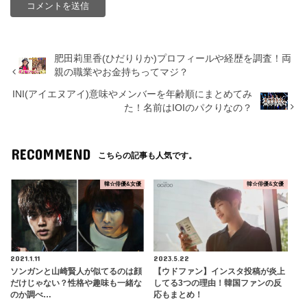
肥田莉里香(ひだりりか)プロフィールや経歴を調査！両
親の職業やお金持ちってマジ？
INI(アイエヌアイ)意味やメンバーを年齢順にまとめてみ
た！名前はIOIのパクりなの？
RECOMMEND
こちらの記事も人気です。
韓☆俳優&女優
韓☆俳優&女優
2021.1.11
2023.5.22
ソンガンと山崎賢人が似てるのは顔
【ウドファン】インスタ投稿が炎上
だけじゃない？性格や趣味も一緒な
してる3つの理由！韓国ファンの反
のか調べ…
応もまとめ！