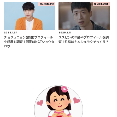
韓☆俳優&女優
韓☆俳優&女優
2022.1.27
2020.6.11
チョジュニョン(俳優)プロフィール
ユスビンの年齢やプロフィールを調
や経歴を調査！同期はNCTショウタ
査！性格はキムジュモクそっくり？
ロウ…