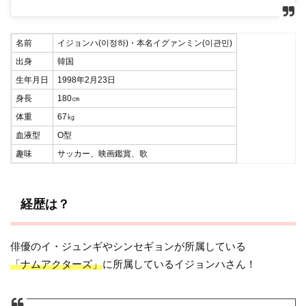
名前
イジョンハ(이정하)・本名イグァンミン(이관민)
出身
韓国
生年月日
1998年2月23日
身長
180㎝
体重
67㎏
血液型
O型
趣味
サッカー、映画鑑賞、歌
経歴は？
俳優のイ・ジュンギやシンセギョンが所属している
「ナムアクターズ」
に所属しているイジョンハさん！