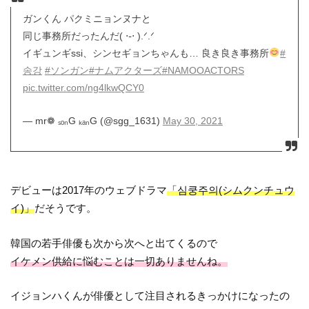
ガンくん パクミニョンヌナと
同じ事務所だったんだ( ⋅֊⋅ ).ᐟ.ᐟ
イギュンギssi、シンセギョンちゃんも… 良き良き事務所
#
송강
#ソンガン
#ナムアクターズ
#NAMOOACTORS
pic.twitter.com/ng4lkwQCY0
— mr❁ ₛₒₙG ₖₐₙG (@sgg_1631)
May 30, 2021
デビューは2017年のウェブドラマ
「심쿵주의(シムクンチュウ
イ)」
だそうです。
韓国の若手俳優も次から次へと出てくるので
イケメン供給に悩むことは一切ありませんね。
イジョンハくんが俳優として注目されるきっかけになったの