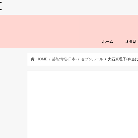
"
"
ホーム
オタ活
HOME
芸能情報-日本-
セブンルール
大石真理子(弁当