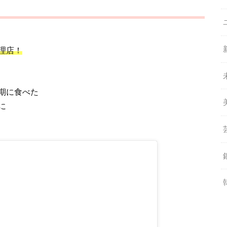
理店！
期に食べた
に