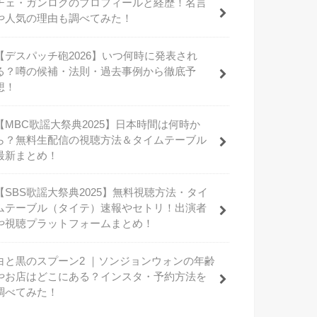
チェ・ガンロクのプロフィールと経歴！名言
や人気の理由も調べてみた！
【デスパッチ砲2026】いつ何時に発表され
る？噂の候補・法則・過去事例から徹底予
想！
【MBC歌謡大祭典2025】日本時間は何時か
ら？無料生配信の視聴方法＆タイムテーブル
最新まとめ！
【SBS歌謡大祭典2025】無料視聴方法・タイ
ムテーブル（タイテ）速報やセトリ！出演者
や視聴プラットフォームまとめ！
白と黒のスプーン2 ｜ソンジョンウォンの年齢
やお店はどこにある？インスタ・予約方法を
調べてみた！