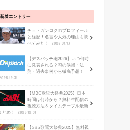
新着エントリー
チェ・ガンロクのプロフィール
と経歴！名言や人気の理由も調
べてみた！
2026.01.13
【デスパッチ砲2026】いつ何時
に発表される？噂の候補・法
則・過去事例から徹底予想！
2025.12.31
【MBC歌謡大祭典2025】日本
時間は何時から？無料生配信の
視聴方法＆タイムテーブル最新
まとめ！
2025.12.31
【SBS歌謡大祭典2025】無料視