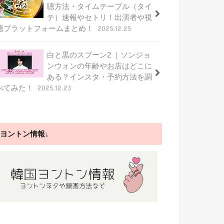
聴方法・タイムテーブル（タイ
テ）速報やセトリ！出演者や視
聴プラットフォームまとめ！
2025.12.25
白と黒のスプーン2 ｜ソンジョ
ンウォンの年齢やお店はどこに
ある？インスタ・予約方法を調
べてみた！
2025.12.23
ヨントン情報↓