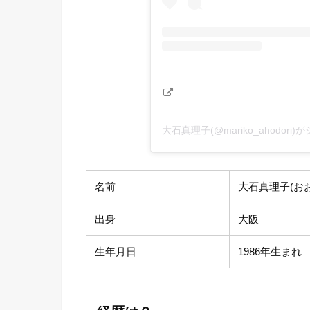
大石真理子(@mariko_ahodori
名前
大石真理子(お
出身
大阪
生年月日
1986年生まれ