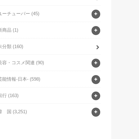
ユーチューバー
(45)
新商品
(1)
未分類
(160)
美容・コスメ関連
(90)
芸能情報-日本-
(598)
銀行
(163)
韓 国
(3,251)