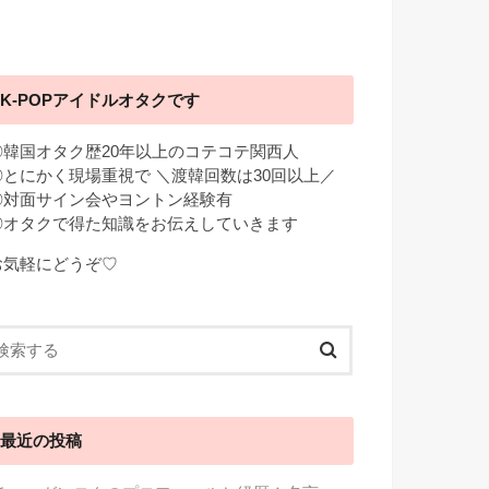
K-POPアイドルオタクです
◎韓国オタク歴20年以上のコテコテ関西人
◎とにかく現場重視で ＼渡韓回数は30回以上／
◎対面サイン会やヨントン経験有
◎オタクで得た知識をお伝えしていきます
お気軽にどうぞ♡
最近の投稿