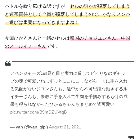
バトルを繰り広げる訳ですが、
セルの誰かが脱落してしまう
と連帯責任として全員が脱落してしまうので、かなりメンバ
ー選びは重要になってきますよね！
今回ひかるさんと一緒のセルは
韓国のチョジユンさん、中国
のスールイチーさん
です。
アベンジャーズcell見た目と実力に反してビビりなのギャッ
プの塊で可愛いね…ずっとにこにこしながら一向に手を入れ
る気配がないジユンさんも、途中から不可思議な動きするル
イチーさんも、果敢に手を入れて生肉を手掴みするも何の成
果も得られなかったひかるちゃんもまとめて皆可愛い
pic.twitter.com/B9mDZUVtqB
— yan (@yan_glpl)
August 21, 2021