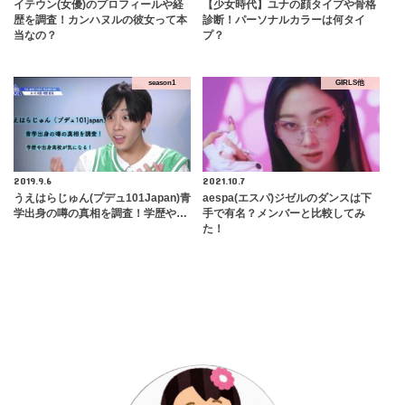
イテウン(女優)のプロフィールや経
【少女時代】ユナの顔タイプや骨格
歴を調査！カンハヌルの彼女って本
診断！パーソナルカラーは何タイ
当なの？
プ？
season1
GIRLS他
2019.9.6
2021.10.7
うえはらじゅん(プデュ101Japan)青
aespa(エスパ)ジゼルのダンスは下
学出身の噂の真相を調査！学歴や…
手で有名？メンバーと比較してみ
た！