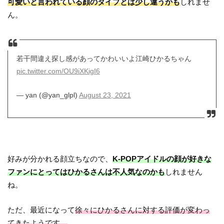
可愛いと言われている顔のタイプとは少し違うかも
しれませ
ん。
若干間違え探し感があってかわいいよ江崎ひかるちゃん
pic.twitter.com/OU9iXKigI6
— yan (@yan_glpl)
August 23, 2021
好みが分かれる顔立ちなので、
K-POPアイドルの顔が好きな
ファンにとってはひかるさんは不人気なのかも
しれません
ね。
ただ、最近になって
徐々にひかるさんに対する評価が変わっ
てきたようです。