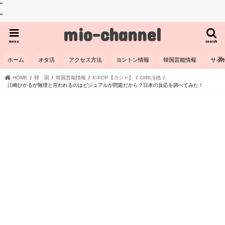
"
"
mio-channel
menu
search
ホーム
オタ活
アクセス方法
ヨントン情報
韓国芸能情報
サイ
HOME
韓 国
韓国芸能情報
K-POP【ヨジャ】
GIRLS他
江崎ひかるが無理と言われるのはビジュアルが問題だから？日本の反応を調べてみた！