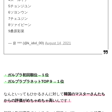
5チョンジユン
6ソヨンウン
7チェユジン
8ツァイビーン
9桑原彩菜
— 윤 ⁹⁹⁹ (@k_idol_00)
August 14, 2021
・
ガルプラ初回順位→１位
・
ガルプラプラネットTOP９→１位
なんといってもひかるさんに対して
韓国のマスターさんたち
からの評価がめちゃめちゃ高い
んです！