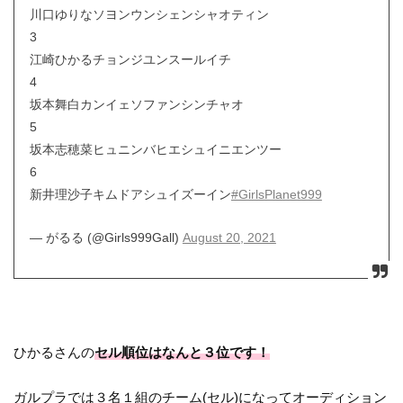
川口ゆりなソヨンウンシェンシャオティン
3
江崎ひかるチョンジユンスールイチ
4
坂本舞白カンイェソファンシンチャオ
5
坂本志穂菜ヒュニンバヒエシュイニエンツー
6
新井理沙子キムドアシュイズーイン
#GirlsPlanet999
— がるる (@Girls999Gall)
August 20, 2021
ひかるさんの
セル順位はなんと３位です！
ガルプラでは３名１組のチーム(セル)になってオーディション