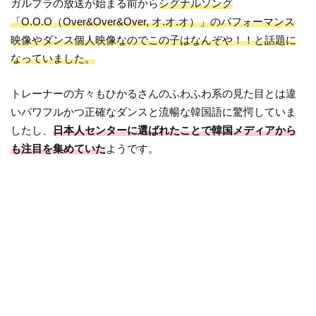
ガルプラの放送が始まる前から
シグナルソング
「O.O.O（Over&Over&Over, オ.オ.オ）」のパフォーマンス
映像やダンス個人映像なのでこの子はなんぞや！！と話題に
なっていました。
トレーナーの方々もひかるさんのふわふわ系の見た目とは違
いパワフルかつ正確なダンスと流暢な韓国語に驚愕していま
したし、
日本人センターに選ばれたことで韓国メディアから
も注目を集めていた
ようです。