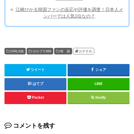
江崎ひかる韓国ファンの反応や評価を調査！日本人メ
ンバーでは人気1位なの？
GIRLS他
ガルプラ999
韓 国
おすすめ
ツイート
シェア
はてブ
LINE
Pocket
feedly
コメントを残す