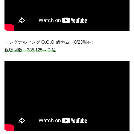
・シグナルソング’O.O.O’ 縦カム（8/23現在）
視聴回数 385,125→３位