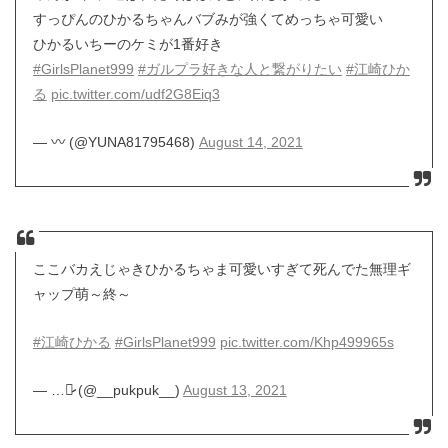
すっぴんのひかるちゃんバブみが強くてめっちゃ可愛い
ひかるいちーのケミが1番好き
#GirlsPlanet999
#ガルプラ好きな人と繋がりたい
#江崎ひか
る
pic.twitter.com/udf2G8Eiq3
— 〰︎ (@YUNA81795468)
August 14, 2021
ここバカえじゃきひかるちゃま可愛いすぎて死んでた無理ギ
ャップ萌～終～
#江崎ひかる
#GirlsPlanet999
pic.twitter.com/Khp499965s
— …♡̷̷ (@__pukpuk__)
August 13, 2021