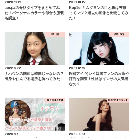
2020.11.19
2021.10.27
​aespaの骨格タイプをまとめてみ
Kep1erキムダヨンの目と鼻は整形
た！パーソナルカラーや似合う服装
ってマジ？過去の画像と比較してみ
も調査！
た！
韓 国
GIRLS他
2022.4.22
2021.12.14
ナハウンの国籍は韓国じゃないの？
IVE(アイヴ)レイ韓国ファンの反応や
出身や住んでる場所を調べてみた！
評判を調査！性格はインサの人気者
なの？
韓☆俳優&女優
K-POP【ヨジャ】
2020.4.7
2022.8.23