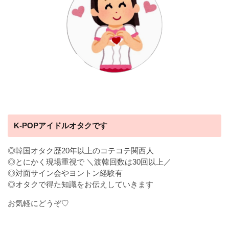
K-POPアイドルオタクです
◎韓国オタク歴20年以上のコテコテ関西人
◎とにかく現場重視で ＼渡韓回数は30回以上／
◎対面サイン会やヨントン経験有
◎オタクで得た知識をお伝えしていきます
お気軽にどうぞ♡