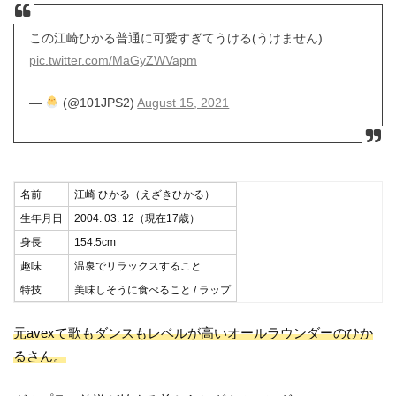
この江崎ひかる普通に可愛すぎてうける(うけません)
pic.twitter.com/MaGyZWVapm
—
(@101JPS2)
August 15, 2021
名前
江崎 ひかる（えざきひかる）
生年月日
2004. 03. 12（現在17歳）
身長
154.5cm
趣味
温泉でリラックスすること
特技
美味しそうに食べること / ラップ
元avexて歌もダンスもレベルが高いオールラウンダーのひか
るさん。