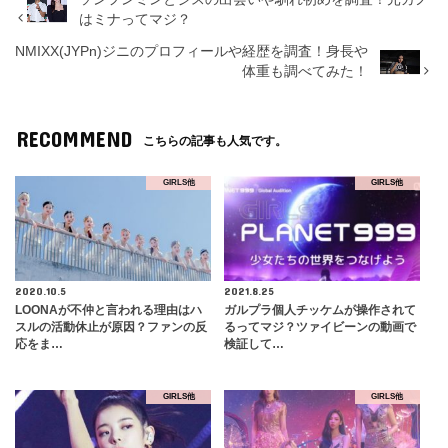
はミナってマジ？
NMIXX(JYPn)ジニのプロフィールや経歴を調査！身長や
体重も調べてみた！
RECOMMEND
こちらの記事も人気です。
GIRLS他
GIRLS他
2020.10.5
2021.8.25
LOONAが不仲と言われる理由はハ
ガルプラ個人チッケムが操作されて
スルの活動休止が原因？ファンの反
るってマジ？ツァイビーンの動画で
応をま…
検証して…
GIRLS他
GIRLS他