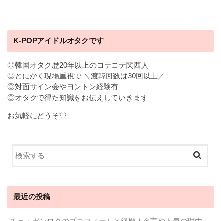
K-POPアイドルオタクです
◎韓国オタク歴20年以上のコテコテ関西人
◎とにかく現場重視で ＼渡韓回数は30回以上／
◎対面サイン会やヨントン経験有
◎オタクで得た知識をお伝えしていきます
お気軽にどうぞ♡
最近の投稿
チェ・ガンロクのプロフィールと経歴！名言や人気の理由