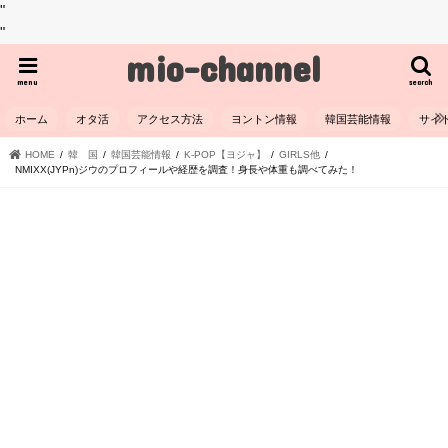
"
"
mio-channel
menu
search
ホーム
オタ活
アクセス方法
ヨントン情報
韓国芸能情報
サイ
HOME
韓 国
韓国芸能情報
K-POP【ヨジャ】
GIRLS他
NMIXX(JYPn)ジウのプロフィールや経歴を調査！身長や体重も調べてみた！