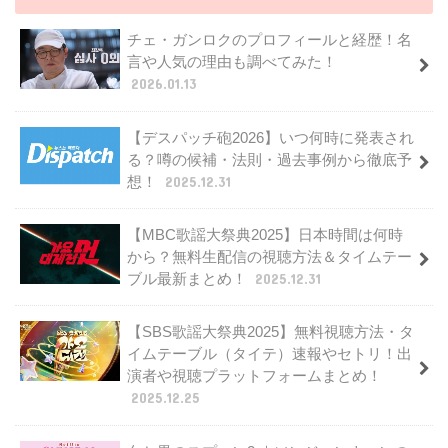
チェ・ガンロクのプロフィールと経歴！名
言や人気の理由も調べてみた！
2026.01.13
【デスパッチ砲2026】いつ何時に発表され
る？噂の候補・法則・過去事例から徹底予
想！
2025.12.31
【MBC歌謡大祭典2025】日本時間は何時
から？無料生配信の視聴方法＆タイムテー
ブル最新まとめ！
2025.12.31
【SBS歌謡大祭典2025】無料視聴方法・タ
イムテーブル（タイテ）速報やセトリ！出
演者や視聴プラットフォームまとめ！
2025.12.25