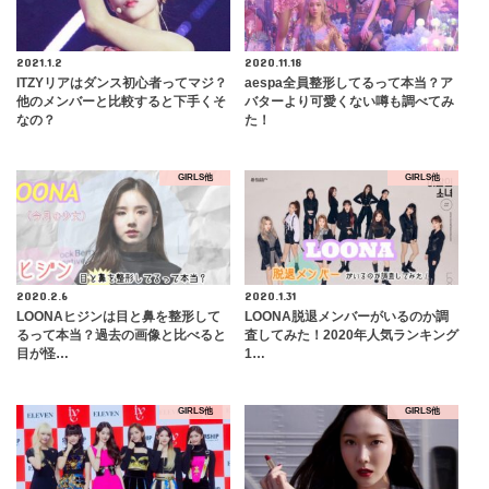
2021.1.2
2020.11.18
ITZYリアはダンス初心者ってマジ？
aespa全員整形してるって本当？ア
他のメンバーと比較すると下手くそ
バターより可愛くない噂も調べてみ
なの？
た！
GIRLS他
GIRLS他
2020.2.6
2020.1.31
LOONAヒジンは目と鼻を整形して
LOONA脱退メンバーがいるのか調
るって本当？過去の画像と比べると
査してみた！2020年人気ランキング
目が怪…
1…
GIRLS他
GIRLS他