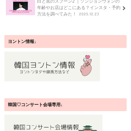
白と黒のスプーン2 ｜ソンジョンウォンの
年齢やお店はどこにある？インスタ・予約
方法を調べてみた！
2025.12.23
ヨントン情報↓
韓国♡コンサート会場専用↓