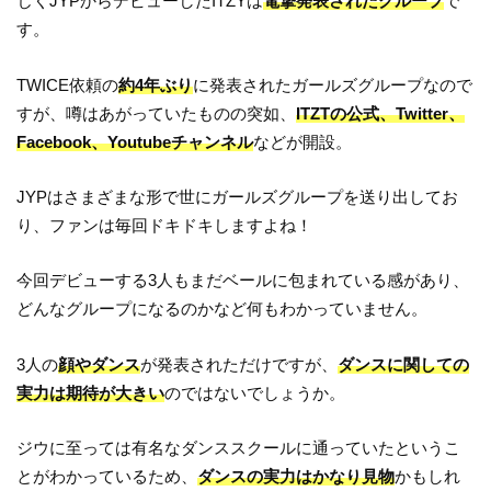
じくJYPからデビューしたITZYは
電撃発表されたグループ
で
す。
TWICE依頼の
約4年ぶり
に発表されたガールズグループなので
すが、噂はあがっていたものの突如、
ITZTの公式、Twitter、
Facebook、Youtubeチャンネル
などが開設。
JYPはさまざまな形で世にガールズグループを送り出してお
り、ファンは毎回ドキドキしますよね！
今回デビューする3人もまだベールに包まれている感があり、
どんなグループになるのかなど何もわかっていません。
3人の
顔やダンス
が発表されただけですが、
ダンスに関しての
実力は期待が大きい
のではないでしょうか。
ジウに至っては有名なダンススクールに通っていたというこ
とがわかっているため、
ダンスの実力はかなり見物
かもしれ