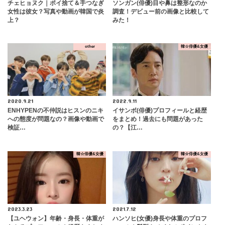
チェヒョヌク｜ポイ捨て＆手つなぎ
ソンガン(俳優)目や鼻は整形なのか
女性は彼女？写真や動画が韓国で炎
調査！デビュー前の画像と比較して
上？
みた！
other
韓☆俳優&女優
2020.9.21
2022.9.11
ENHYPENの不仲説はヒスンのニキ
イサンボ(俳優)プロフィールと経歴
への態度が問題なの？画像や動画で
をまとめ！過去にも問題があった
検証…
の？【江…
韓☆俳優&女優
韓☆俳優&女優
2023.3.23
2021.7.12
【ユヘウォン】年齢・身長・体重が
ハンソヒ(女優)身長や体重のプロフ