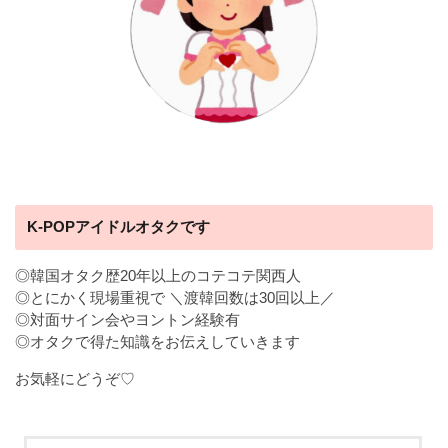
K-POPアイドルオタクです
◎韓国オタク歴20年以上のコテコテ関西人
◎とにかく現場重視で ＼渡韓回数は30回以上／
◎対面サイン会やヨントン経験有
◎オタクで得た知識をお伝えしていきます
お気軽にどうぞ♡