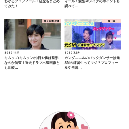
わかるプロフィール！経歴もまとめ
ィール！髪型やメイクのポイントも
てみた！
調べて…
韓☆俳優&女優
韓 国
2020.11.17
2020.3.29
キムソノ(キムソンホ)目や鼻は整形
カンダニエルのバックダンサーは元
なのか調査！過去ドラマ出演画像と
SMの練習生ってマジ？プロフィー
も比較…
ルや所属…