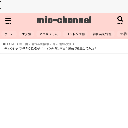
"
"
mio-channel
menu
search
ホーム
オタ活
アクセス方法
ヨントン情報
韓国芸能情報
サイ
HOME
韓 国
韓国芸能情報
韓☆俳優&女優
チェウシクのMBTIや性格がポンコツの噂は本当？動画で検証してみた！