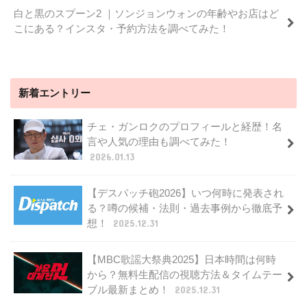
白と黒のスプーン2 ｜ソンジョンウォンの年齢やお店はど
こにある？インスタ・予約方法を調べてみた！
新着エントリー
チェ・ガンロクのプロフィールと経歴！名
言や人気の理由も調べてみた！
2026.01.13
【デスパッチ砲2026】いつ何時に発表され
る？噂の候補・法則・過去事例から徹底予
想！
2025.12.31
【MBC歌謡大祭典2025】日本時間は何時
から？無料生配信の視聴方法＆タイムテー
ブル最新まとめ！
2025.12.31