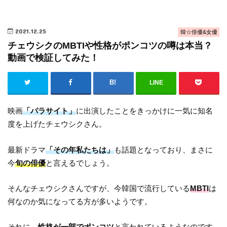
2021.12.25
韓☆俳優&女優
チェウシクのMBTIや性格がポンコツの噂は本当？
動画で検証してみた！
LINE
映画
「パラサイト」
に出演したことをきっかけに一気に知名
度を上げたチェウシクさん。
最新ドラマ
「その年私たちは」
も話題となっており、まさに
今
旬の俳優
と言えるでしょう。
そんなチェウシクさんですが、今韓国で流行している
MBTI
は
何なのか気になってる方が多いようです。
それに、
性格が一部でポンコツ
と言われているようなのです