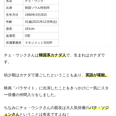
名前
チェ・ウシク
出身
韓国ソウル特別市
生年月日
1990年3月26日
年齢
31歳(2021年12月時点)
身長
181cm
血液型
O型
所属事務所
マネジメントSOOP
チェ・ウシクさんは
韓国系カナダ人
で、生まれはカナダで
す。
幼少期はカナダで過ごしたということもあり、
英語が堪能。
映画「パラサイト」に出演したことをきっかけに一気にスタ
ー俳優の仲間入りをしました。
ちなみにチェ・ウシクさんの親友は大人気俳優の
パク・ソジ
ュンさん
ということは有名ですよね！