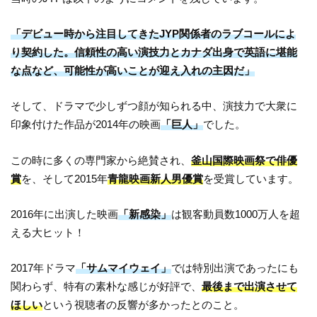
「デビュー時から注目してきたJYP関係者のラブコールによ
り契約した。信頼性の高い演技力とカナダ出身で英語に堪能
な点など、可能性が高いことが迎え入れの主因だ」
そして、ドラマで少しずつ顔が知られる中、演技力で大衆に
印象付けた作品が2014年の映画
「巨人」
でした。
この時に多くの専門家から絶賛され、
釜山国際映画祭で俳優
賞
を、そして2015年
青龍映画新人男優賞
を受賞しています。
2016年に出演した映画
「新感染」
は観客動員数1000万人を超
える大ヒット！
2017年ドラマ
「サムマイウェイ」
では特別出演であったにも
関わらず、特有の素朴な感じが好評で、
最後まで出演させて
ほしい
という視聴者の反響が多かったとのこと。