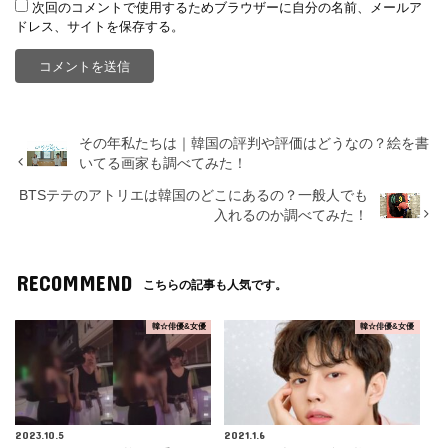
次回のコメントで使用するためブラウザーに自分の名前、メールア
ドレス、サイトを保存する。
その年私たちは｜韓国の評判や評価はどうなの？絵を書
いてる画家も調べてみた！
BTSテテのアトリエは韓国のどこにあるの？一般人でも
入れるのか調べてみた！
RECOMMEND
こちらの記事も人気です。
韓☆俳優&女優
韓☆俳優&女優
2023.10.5
2021.1.6