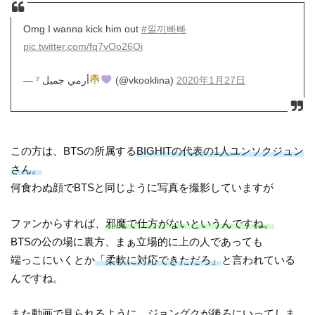
Omg I wanna kick him out
#낄끼빠빠
pic.twitter.com/fq7vOo26Oi
— ⁷ أرمي جميل
(@vkooklina)
2020年1月27日
この方は、BTSの所属する
BIGHITの代表の1人ユンソクジュン
さん。
何食わぬ顔でBTSと同じように写真を撮影していますが
ファンからすれば、
邪魔で仕方がないというんですね。
BTSの公の場に裏方、まぁ立場的に上の人であっても
端っこにいくとか
「柔軟に対応できただろ」
と言われている
んですね。
また動画で見られるように、ジョングクが後ろにいってしま