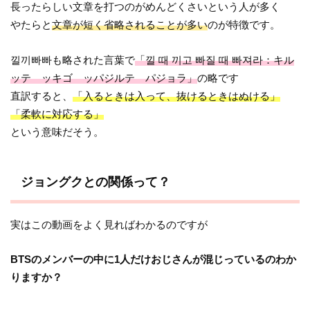
長ったらしい文章を打つのがめんどくさいという人が多く
やたらと
文章が短く省略されることが多い
のが特徴です。
낄끼빠빠も略された言葉で
「낄 때 끼고 빠질 때 빠져라：キル
ッテ ッキゴ ッパジルテ パジョラ」
の略です
直訳すると、
「入るときは入って、抜けるときはぬける」
「柔軟に対応する」
という意味だそう。
ジョングクとの関係って？
実はこの動画をよく見ればわかるのですが
BTSのメンバーの中に1人だけおじさんが混じっているのわか
りますか？