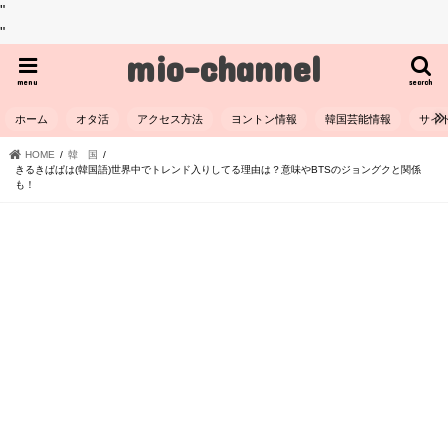
"
"
mio-channel
menu
search
ホーム
オタ活
アクセス方法
ヨントン情報
韓国芸能情報
サイ
HOME
韓 国
きるきぱぱは(韓国語)世界中でトレンド入りしてる理由は？意味やBTSのジョングクと関係
も！