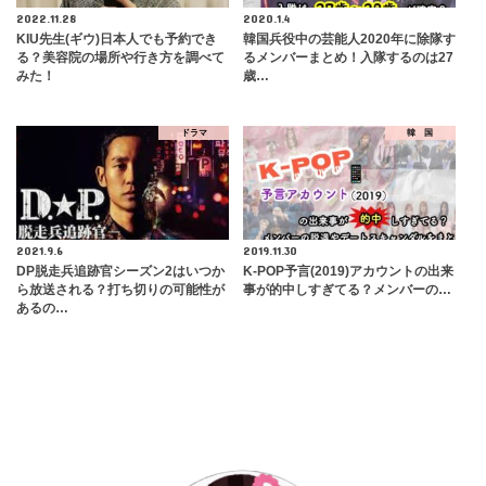
2022.11.28
2020.1.4
KIU先生(ギウ)日本人でも予約でき
韓国兵役中の芸能人2020年に除隊す
る？美容院の場所や行き方を調べて
るメンバーまとめ！入隊するのは27
みた！
歳…
ドラマ
韓 国
2021.9.6
2019.11.30
DP脱走兵追跡官シーズン2はいつか
K-POP予言(2019)アカウントの出来
ら放送される？打ち切りの可能性が
事が的中しすぎてる？メンバーの…
あるの…