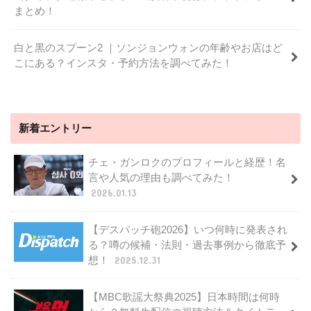
まとめ！
白と黒のスプーン2 ｜ソンジョンウォンの年齢やお店はど
こにある？インスタ・予約方法を調べてみた！
新着エントリー
チェ・ガンロクのプロフィールと経歴！名
言や人気の理由も調べてみた！
2026.01.13
【デスパッチ砲2026】いつ何時に発表され
る？噂の候補・法則・過去事例から徹底予
想！
2025.12.31
【MBC歌謡大祭典2025】日本時間は何時