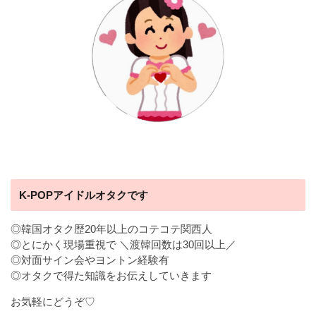
K-POPアイドルオタクです
◎韓国オタク歴20年以上のコテコテ関西人
◎とにかく現場重視で ＼渡韓回数は30回以上／
◎対面サイン会やヨントン経験有
◎オタクで得た知識をお伝えしていきます
お気軽にどうぞ♡