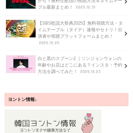
から？無料生配信の視聴方法＆タイムテー
ブル最新まとめ！
2025.12.31
【SBS歌謡大祭典2025】無料視聴方法・タ
イムテーブル（タイテ）速報やセトリ！出
演者や視聴プラットフォームまとめ！
2025.12.25
白と黒のスプーン2 ｜ソンジョンウォンの
年齢やお店はどこにある？インスタ・予約
方法を調べてみた！
2025.12.23
ヨントン情報↓