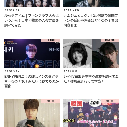
2022.4.29
2022.6.20
ルセラフィム｜ファンクラブ入会は
ナムジュヒョクいじめ問題で韓国フ
いつから？日本と韓国の入会方法を
ァンの反応や評価はどうなの？告発
調べてみた！
内容もま…
I-LAND
GIRLS他
2020.9.24
2021.11.10
ENHYPENニキの姉はインスタグラ
レイ(IVE)出身中学や高校を調べてみ
マーなの？双子みたいに似てるのか
た！徳島生まれって本当？
画像…
韓 国
韓 国