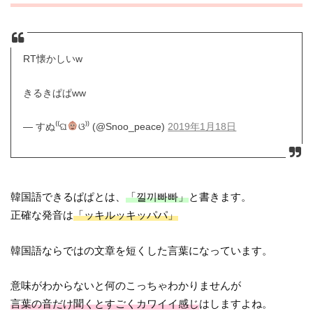
RT懐かしいw
きるきぱぱww
— すぬ⁽⁽ଘ
ଓ⁾⁾ (@Snoo_peace)
2019年1月18日
韓国語できるぱぱとは、
「낄끼빠빠」
と書きます。
正確な発音は
「ッキルッキッパパ」
韓国語ならではの文章を短くした言葉になっています。
意味がわからないと何のこっちゃわかりませんが
言葉の音だけ聞くとすごくカワイイ感じ
はしますよね。