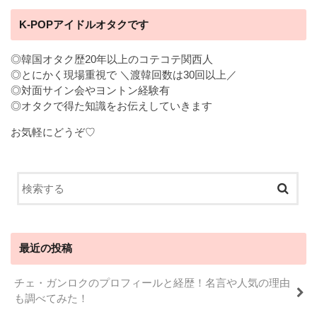
K-POPアイドルオタクです
◎韓国オタク歴20年以上のコテコテ関西人
◎とにかく現場重視で ＼渡韓回数は30回以上／
◎対面サイン会やヨントン経験有
◎オタクで得た知識をお伝えしていきます
お気軽にどうぞ♡
最近の投稿
チェ・ガンロクのプロフィールと経歴！名言や人気の理由
も調べてみた！