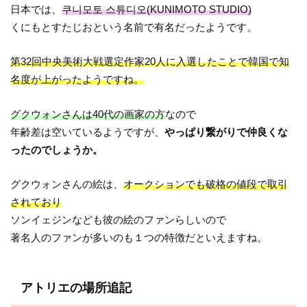
日本では、
쿠니모토 스튜디오(KUNIMOTO STUDIO)
くにもとすたじおという名前で有名だったようです。
第32回中央美術大戦選定作家20人に入選したことで韓国で知
名度が上がったようですね。
グクウォンさんは40代の画家の方
なので
年齢差は空いているようですが、
やっぱり繋がりで仲良くな
ったのでしょうか。
グクウォンさんの絵は、
オークションでも破格の値段で取引
されており
ソンイェジンなども彼の絵のファンらしいので
著名人のファンが多いのも１つの特徴だといえますね。
アトリエの場所追記