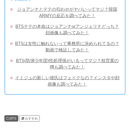
ジョアンナとテテの匂わせがヤバいってマジ？韓国
ARMYの反応を調べてみた！
BTSテテの本命はジョアンナorアンジェリナどっち？
顔画像も調べてみた！
BTSは女性に触れないって事務所に決められてるの？
動画で検証してみた！
BTS(防弾少年団)性処理係がいるってマジ？枕営業の
噂も調べてみた！
イミジュの新しい彼氏はフェイクなの？インスタや顔
画像も調べてみた！
BTS
おすすめ