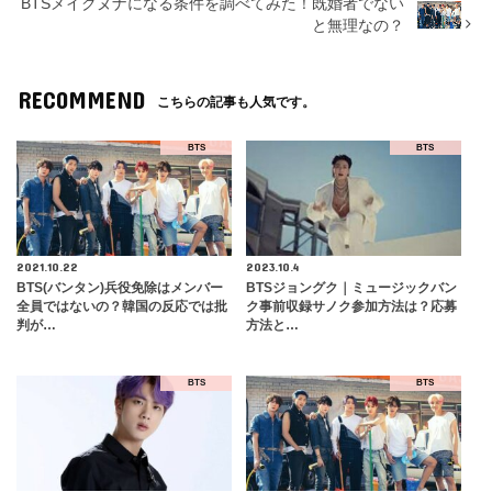
BTSメイクヌナになる条件を調べてみた！既婚者でない
と無理なの？
RECOMMEND
こちらの記事も人気です。
BTS
BTS
2021.10.22
2023.10.4
BTS(バンタン)兵役免除はメンバー
BTSジョングク｜ミュージックバン
全員ではないの？韓国の反応では批
ク事前収録サノク参加方法は？応募
判が…
方法と…
BTS
BTS