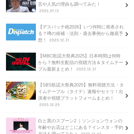
言や人気の理由も調べてみた！
2026.01.13
【デスパッチ砲2026】いつ何時に発表され
る？噂の候補・法則・過去事例から徹底予
想！
2025.12.31
【MBC歌謡大祭典2025】日本時間は何時
から？無料生配信の視聴方法＆タイムテー
ブル最新まとめ！
2025.12.31
【SBS歌謡大祭典2025】無料視聴方法・タ
イムテーブル（タイテ）速報やセトリ！出
演者や視聴プラットフォームまとめ！
2025.12.25
白と黒のスプーン2 ｜ソンジョンウォンの
年齢やお店はどこにある？インスタ・予約
方法を調べてみた！
2025.12.23