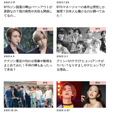
2021.3.17
2021.7.20
BTSジン脱退の噂はバーンアウトが
BTSマネージャーの条件は男性しか
原因なの？指の病気や兵役も関係し
無理？日本人も働けるのか調べてみ
てるの…
た！
BTS
BTS
2021.4.9
2022.5.1
テテジン最近の匂わせ画像や動画を
グミシパのテテ(テヒョン)アンチが
まとめてみた！不仲の噂もあったっ
ヤバい？なりすましやテヒョン下げ
て本当？
る理由…
BTS
BTS
2021.12.24
2022.5.27