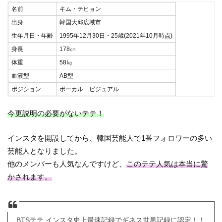
名前
キム・テヒョン
出身
韓国大邱広域市
生年月日・年齢
1995年12月30日・25歳(2021年10月時点)
身長
178㎝
体重
58㎏
血液型
AB型
ポジション
ボーカル ビジュアル
今更説明の必要がないテテ！
インスタを開設してから、韓国芸能人で1番フォロワーの多い
芸能人となりました。
他のメンバーも人気なんですけど、
このテテ人気は本当に驚
かされます。
BTSテテ インスタ史上最速記録でギネス世界記録に認定！！