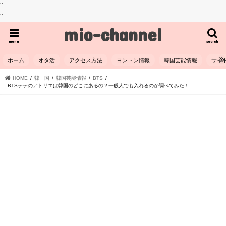
"
"
mio-channel
menu
search
ホーム
オタ活
アクセス方法
ヨントン情報
韓国芸能情報
サイ
HOME
韓 国
韓国芸能情報
BTS
BTSテテのアトリエは韓国のどこにあるの？一般人でも入れるのか調べてみた！