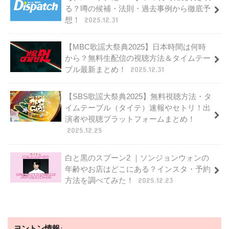
る？噂の候補・法則・過去事例から徹底予
想！
2025.12.31
【MBC歌謡大祭典2025】日本時間は何時
から？無料生配信の視聴方法＆タイムテー
ブル最新まとめ！
2025.12.31
【SBS歌謡大祭典2025】無料視聴方法・タ
イムテーブル（タイテ）速報やセトリ！出
演者や視聴プラットフォームまとめ！
2025.12.25
白と黒のスプーン2 ｜ソンジョンウォンの
年齢やお店はどこにある？インスタ・予約
方法を調べてみた！
2025.12.23
ヨントン情報↓