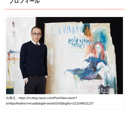
プロフィール
出典元：https://m.blog.naver.com/PostView.naver?
isHttpsRedirect=true&blogId=artrie5243&logNo=221548631237