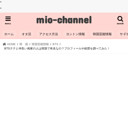
"
"
mio-channel
menu
search
ホーム
オタ活
アクセス方法
ヨントン情報
韓国芸能情報
サイ
HOME
韓 国
韓国芸能情報
BTS
BTSテテと仲良い画家の人は韓国で有名なの？プロフィールや経歴を調べてみた！