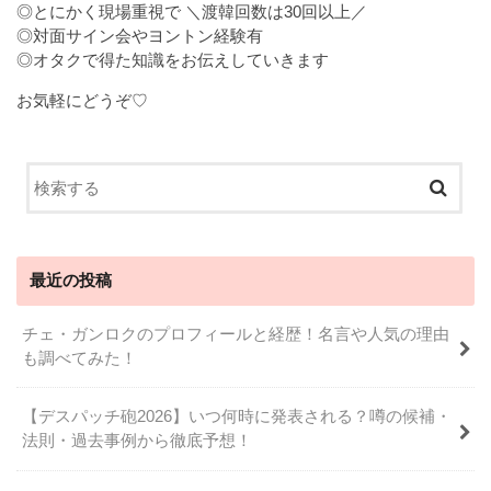
◎とにかく現場重視で ＼渡韓回数は30回以上／
◎対面サイン会やヨントン経験有
◎オタクで得た知識をお伝えしていきます
お気軽にどうぞ♡
最近の投稿
チェ・ガンロクのプロフィールと経歴！名言や人気の理由
も調べてみた！
【デスパッチ砲2026】いつ何時に発表される？噂の候補・
法則・過去事例から徹底予想！