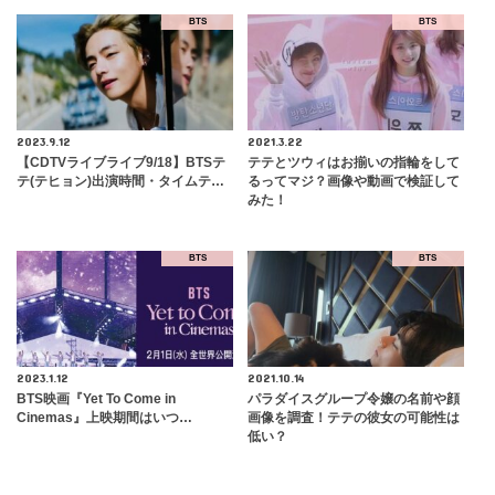
BTS
BTS
2023.9.12
2021.3.22
【CDTVライブライブ9/18】BTSテ
テテとツウィはお揃いの指輪をして
テ(テヒョン)出演時間・タイムテ…
るってマジ？画像や動画で検証して
みた！
BTS
BTS
2023.1.12
2021.10.14
BTS映画『Yet To Come in
パラダイスグループ令嬢の名前や顔
Cinemas』上映期間はいつ…
画像を調査！テテの彼女の可能性は
低い？