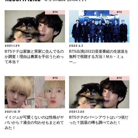
BTS
BTS
2021.1.29
2022.6.3
BTSテテは家族と実家に住んでるの
BTS出演(2022)音楽番組の生放送を
か調査！理由は農業を手伝うためっ
無料で視聴する方法！Mカ・ミュ
て本当？
ー…
BTS
BTS
2021.12.17
2021.3.22
イミジュが可愛くないのは性格がヤ
BTSテテのバーンアウトはいつ頃だ
バいから？過去の匂わせもまとめて
った？脱退の噂も調べてみた！
みた！