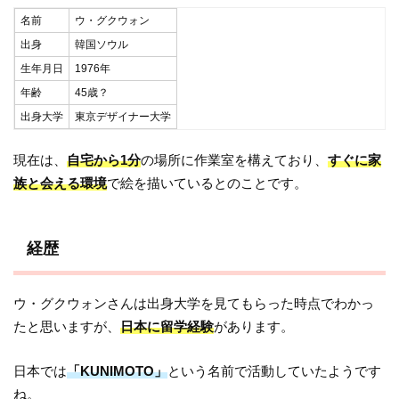
名前
ウ・グクウォン
出身
韓国ソウル
生年月日
1976年
年齢
45歳？
出身大学
東京デザイナー大学
現在は、
自宅から1分
の場所に作業室を構えており、
すぐに家
族と会える環境
で絵を描いているとのことです。
経歴
ウ・グクウォンさんは出身大学を見てもらった時点でわかっ
たと思いますが、
日本に留学経験
があります。
日本では
「KUNIMOTO」
という名前で活動していたようです
ね。