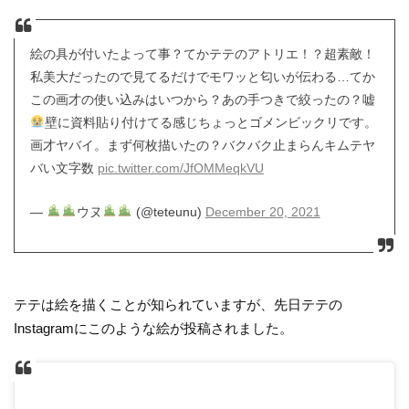
絵の具が付いたよって事？てかテテのアトリエ！？超素敵！
私美大だったので見てるだけでモワッと匂いが伝わる…てか
この画才の使い込みはいつから？あの手つきで絞ったの？嘘
壁に資料貼り付けてる感じちょっとゴメンビックリです。
画才ヤバイ。まず何枚描いたの？バクバク止まらんキムテヤ
バい文字数
pic.twitter.com/JfOMMeqkVU
—
ウヌ
(@teteunu)
December 20, 2021
テテは絵を描くことが知られていますが、先日テテの
Instagramにこのような絵が投稿されました。