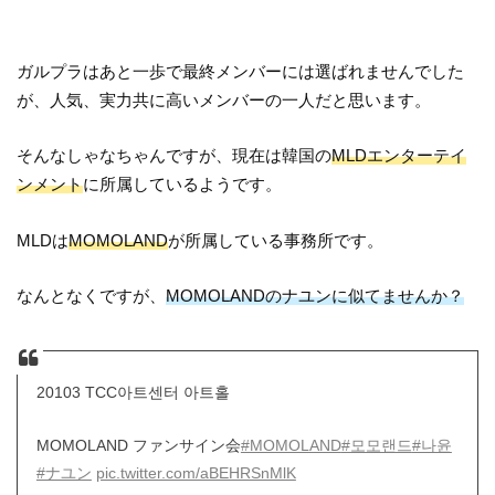
ガルプラはあと一歩で最終メンバーには選ばれませんでした
が、人気、実力共に高いメンバーの一人だと思います。
そんなしゃなちゃんですが、現在は韓国の
MLDエンターテイ
ンメント
に所属しているようです。
MLDは
MOMOLAND
が所属している事務所です。
なんとなくですが、
MOMOLANDのナユンに似てませんか？
20103 TCC아트센터 아트홀
MOMOLAND ファンサイン会
#MOMOLAND
#모모랜드
#나윤
#ナユン
pic.twitter.com/aBEHRSnMlK