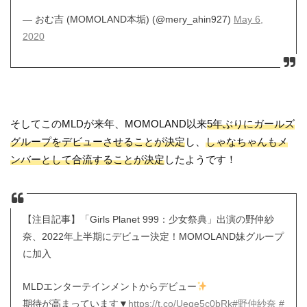
— おむ吉 (MOMOLAND本垢) (@mery_ahin927)
May 6,
2020
そしてこのMLDが来年、MOMOLAND以来
5年ぶりにガールズ
グループをデビューさせることが決定
し、
しゃなちゃんもメ
ンバーとして合流することが決定
したようです！
【注目記事】「Girls Planet 999：少女祭典」出演の野仲紗
奈、2022年上半期にデビュー決定！MOMOLAND妹グループ
に加入
MLDエンターテインメントからデビュー
期待が高まっています▼
https://t.co/Ueqe5c0bRk
#野仲紗奈
#