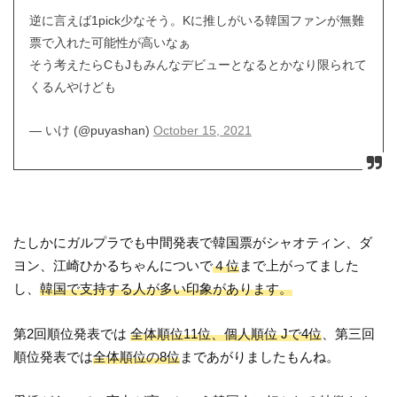
逆に言えば1pick少なそう。Kに推しがいる韓国ファンが無難
票で入れた可能性が高いなぁ
そう考えたらCもJもみんなデビューとなるとかなり限られて
くるんやけども
— いけ (@puyashan)
October 15, 2021
たしかにガルプラでも中間発表で韓国票がシャオティン、ダ
ヨン、江崎ひかるちゃんについで
４位
まで上がってました
し、
韓国で支持する人が多い印象があります。
第2回順位発表では
全体順位11位、個人順位 Jで4位
、第三回
順位発表では
全体順位の8位
まであがりましたもんね。