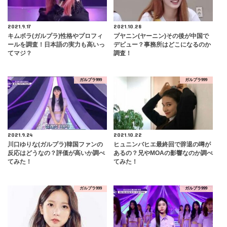
2021.9.17
2021.10.28
キムボラ(ガルプラ)性格やプロフィ
プヤニン(ヤーニン)その後が中国で
ールを調査！日本語の実力も高いっ
デビュー？事務所はどこになるのか
てマジ？
調査！
ガルプラ999
ガルプラ999
2021.9.24
2021.10.22
川口ゆりな(ガルプラ)韓国ファンの
ヒュニンバヒエ最終回で辞退の噂が
反応はどうなの？評価が高いか調べ
あるの？兄やMOAの影響なのか調べ
てみた！
てみた！
ガルプラ999
ガルプラ999