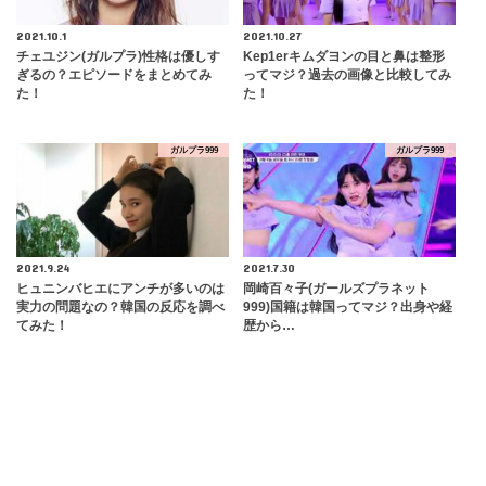
2021.10.1
2021.10.27
チェユジン(ガルプラ)性格は優しす
Kep1erキムダヨンの目と鼻は整形
ぎるの？エピソードをまとめてみ
ってマジ？過去の画像と比較してみ
た！
た！
ガルプラ999
ガルプラ999
2021.9.24
2021.7.30
ヒュニンバヒエにアンチが多いのは
岡崎百々子(ガールズプラネット
実力の問題なの？韓国の反応を調べ
999)国籍は韓国ってマジ？出身や経
てみた！
歴から…