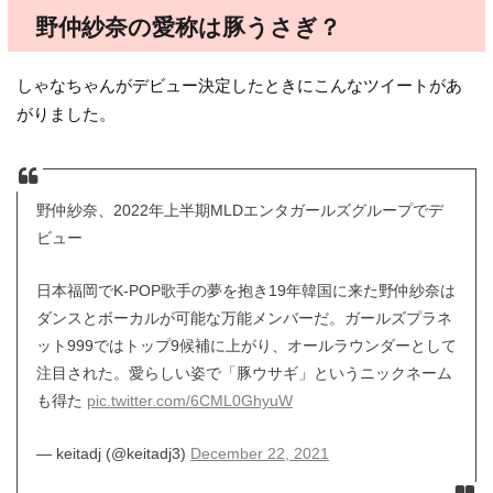
野仲紗奈の愛称は豚うさぎ？
しゃなちゃんがデビュー決定したときにこんなツイートがあ
がりました。
野仲紗奈、2022年上半期MLDエンタガールズグループでデ
ビュー
日本福岡でK-POP歌手の夢を抱き19年韓国に来た野仲紗奈は
ダンスとボーカルが可能な万能メンバーだ。ガールズプラネ
ット999ではトップ9候補に上がり、オールラウンダーとして
注目された。愛らしい姿で「豚ウサギ」というニックネーム
も得た
pic.twitter.com/6CML0GhyuW
— keitadj (@keitadj3)
December 22, 2021