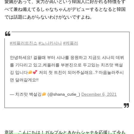
愛嬌があって、実力が高いという韓国人に好かれる特徴をす
べて兼ね備えてるしゃなちゃんがデビューするとなると韓国
では話題にあがらないわけがないですよね。
#케플러트친소
#노나카샤나
#케플러
안녕하세요! 걸플때 부터 샤나를 응원하고 지금도 샤나의 데뷔
를 기다리고 있고,케플러를 부본진으로 두고있는 치즈맛 백설
깅 입니다
저의 첫 트친이 되어주실래요..? 마음눌러주시
면 달려갈게요!!
— 치즈맛 백설깅
(@shana_cutie_)
December 6, 2021
意訳 こんにちは！ガルプルときからシャナを応援して今も