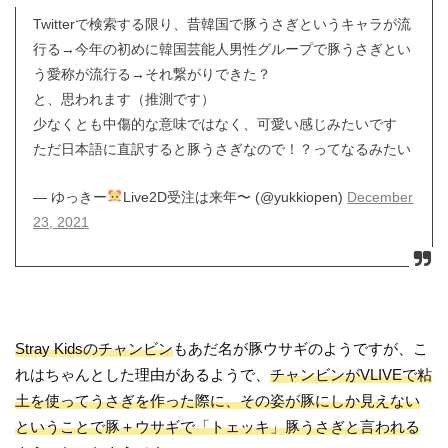
Twitterで検索する限り、昔韓国で豚うさぎというキャラが流
行る→今年の初めに韓国芸能人男性グループで豚うさぎとい
う愛称が流行る→それ繋がりできた？
と、思われます（推測です）
少なくとも中傷的な意味ではなく、可愛い感じみたいです
ただ日本語に直訳すると豚うさぎなので！？ってなるみたい
— ゆっきー
Live2D受注は来年〜 (@yukkiopen)
December
23, 2021
Stray Kidsのチャンビン
もあだ名が豚ウサギのようですが、こ
れはちゃんとした理由があるようで、
チャンビンがVLIVEで粘
土を使ってうさぎを作った際に、その姿が豚にしか見えない
ということで豚＋ウサギで「トェッキ」豚うさぎと言われる