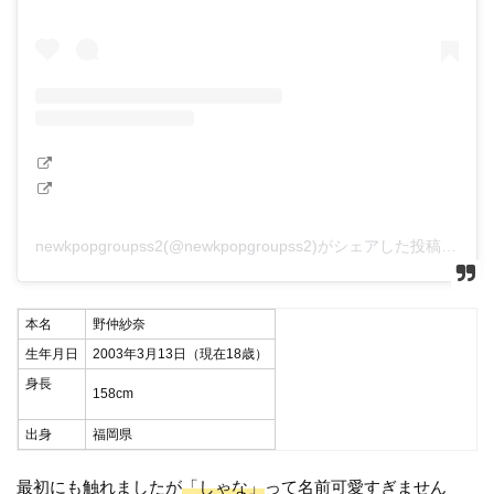
newkpopgroupss2(@newkpopgroupss2)がシェアした投稿
本名
野仲紗奈
生年月日
2003年3月13日（現在18歳）
身長
158cm
出身
福岡県
最初にも触れましたが
「しゃな」
って名前可愛すぎません