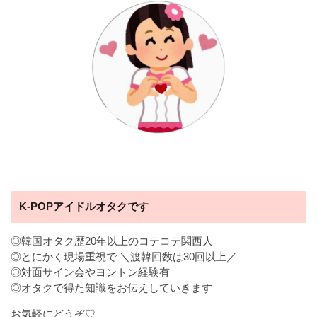
K-POPアイドルオタクです
◎韓国オタク歴20年以上のコテコテ関西人
◎とにかく現場重視で ＼渡韓回数は30回以上／
◎対面サイン会やヨントン経験有
◎オタクで得た知識をお伝えしていきます
お気軽にどうぞ♡