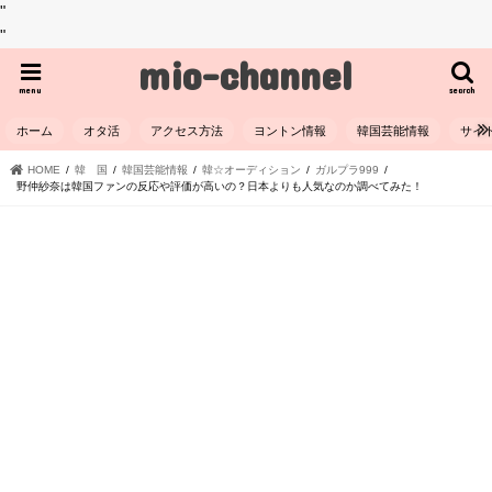
"
"
mio-channel
menu
search
ホーム
オタ活
アクセス方法
ヨントン情報
韓国芸能情報
サイ
HOME
韓 国
韓国芸能情報
韓☆オーディション
ガルプラ999
野仲紗奈は韓国ファンの反応や評価が高いの？日本よりも人気なのか調べてみた！