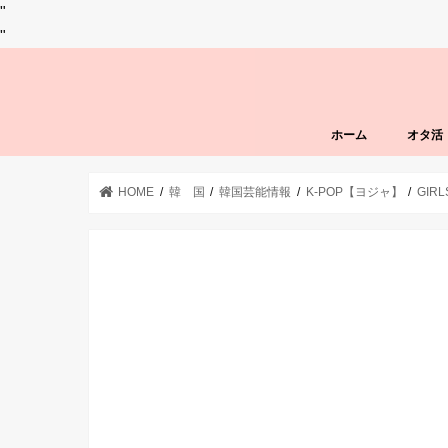
"
"
ホーム
オタ活
HOME
韓 国
韓国芸能情報
K-POP【ヨジャ】
GIR