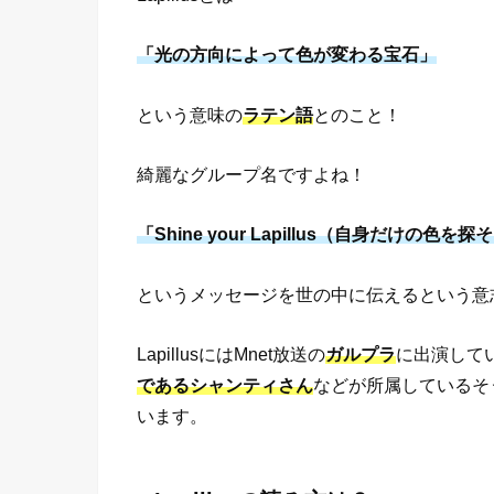
「光の方向によって色が変わる宝石」
という意味の
ラテン語
とのこと！
綺麗なグループ名ですよね！
「Shine your Lapillus（自身だけの色を
というメッセージを世の中に伝えるという意
LapillusにはMnet放送の
ガルプラ
に出演して
であるシャンティさん
などが所属しているそ
います。