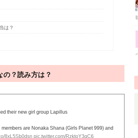
担当は？
プなの？読み方は？
d their new girl group Lapillus
ed members are Nonaka Shana (Girls Planet 999) and
t.co/8xL5Sb0dsn
pic.twitter.com/RzktoY3qC6