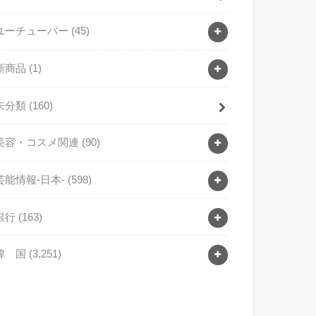
ユーチューバー
(45)
新商品
(1)
未分類
(160)
美容・コスメ関連
(90)
芸能情報-日本-
(598)
銀行
(163)
韓 国
(3,251)