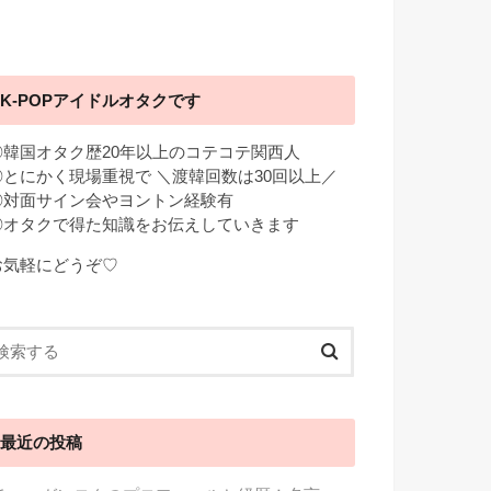
K-POPアイドルオタクです
◎韓国オタク歴20年以上のコテコテ関西人
◎とにかく現場重視で ＼渡韓回数は30回以上／
◎対面サイン会やヨントン経験有
◎オタクで得た知識をお伝えしていきます
お気軽にどうぞ♡
最近の投稿