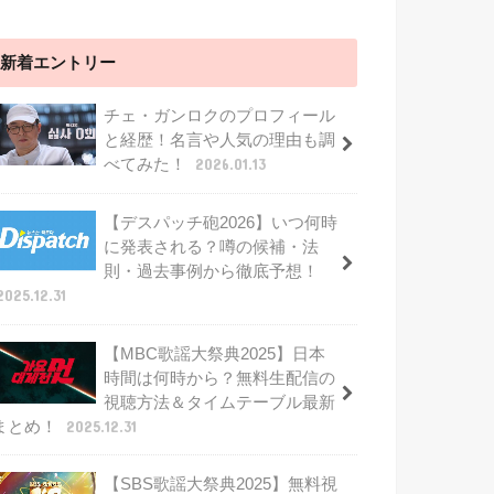
新着エントリー
チェ・ガンロクのプロフィール
と経歴！名言や人気の理由も調
べてみた！
2026.01.13
【デスパッチ砲2026】いつ何時
に発表される？噂の候補・法
則・過去事例から徹底予想！
2025.12.31
【MBC歌謡大祭典2025】日本
時間は何時から？無料生配信の
視聴方法＆タイムテーブル最新
まとめ！
2025.12.31
【SBS歌謡大祭典2025】無料視