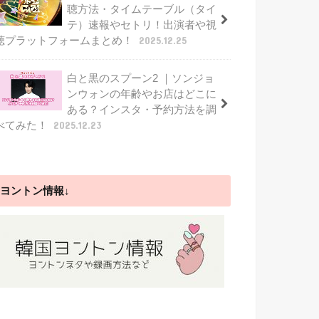
聴方法・タイムテーブル（タイ
テ）速報やセトリ！出演者や視
聴プラットフォームまとめ！
2025.12.25
白と黒のスプーン2 ｜ソンジョ
ンウォンの年齢やお店はどこに
ある？インスタ・予約方法を調
べてみた！
2025.12.23
ヨントン情報↓