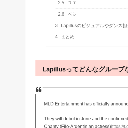
2.5
ユエ
2.6
ベシ
3
Lapillusのビジュアルやダンス
4
まとめ
Lapillusってどんなグルー
MLD Entertainment has officially announce
They will debut in June and the confirm
Chanty (Filo-Argentinian actress)
https://