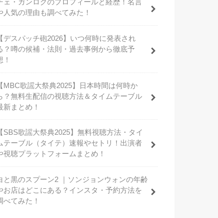
チェ・ガンロクのプロフィールと経歴！名言
や人気の理由も調べてみた！
【デスパッチ砲2026】いつ何時に発表され
る？噂の候補・法則・過去事例から徹底予
想！
【MBC歌謡大祭典2025】日本時間は何時か
ら？無料生配信の視聴方法＆タイムテーブル
最新まとめ！
【SBS歌謡大祭典2025】無料視聴方法・タイ
ムテーブル（タイテ）速報やセトリ！出演者
や視聴プラットフォームまとめ！
白と黒のスプーン2 ｜ソンジョンウォンの年齢
やお店はどこにある？インスタ・予約方法を
調べてみた！