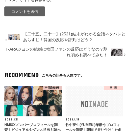
【二十五、二十一】(2521)結末がわかる全話ネタバレと
あらすじ！韓国の反応や評判はどう？
T-ARAジヨンの結婚に韓国ファンの反応はどうなの？馴
れ初めも調べてみた！
RECOMMEND
こちらの記事も人気です。
韓国芸能情報
韓 国
2022.1.31
2021.4.15
NMIXXメンバープロフィールを調
竹中夢生(YUMEKI)年齢やプロフィ
査！ビジュアルやダンス担当も調べ
ールを調査！韓国で振り付けした曲