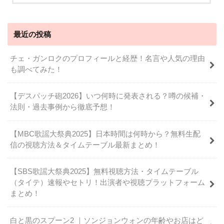
最近の投稿
チェ・ガンロクのプロフィールと経歴！名言や人気の理由
も調べてみた！
【デスパッチ砲2026】いつ何時に発表される？噂の候補・
法則・過去事例から徹底予想！
【MBC歌謡大祭典2025】日本時間は何時から？無料生配
信の視聴方法＆タイムテーブル最新まとめ！
【SBS歌謡大祭典2025】無料視聴方法・タイムテーブル
（タイテ）速報やセトリ！出演者や視聴プラットフォーム
まとめ！
白と黒のスプーン2 ｜ソンジョンウォンの年齢やお店はど