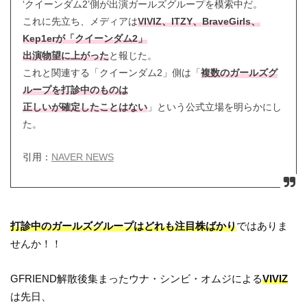
‘クイーンダム2’側が出演ガールズグループを模索中だ。
これに先立ち、メディアは
VIVIZ、ITZY、BraveGirls、
Kep1erが「クイーンダム2」
出演物望に上がった
と報じた。
これと関連する「クイーンダム2」側は「
複数のガールズグ
ループを打診中のものは
正しいが確定したことはない
」という公式立場を明らかにし
た。
引用：
NAVER NEWS
打診中のガールズグループはどれも注目株ばかり
ではありま
せんか！！
GFRIEND解散後集まったウナ・シンビ・オムジによる
VIVIZ
は先日、