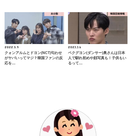
未分類
韓国芸能情報
2022.5.9
2023.3.6
クォンアルムとドヨン(NCT)匂わせ
ペクグヨン(ダンサー)奥さんは日本
がヤバいってマジ？韓国ファンの反
人で馴れ初めや顔写真も！子供もい
応を…
るって…