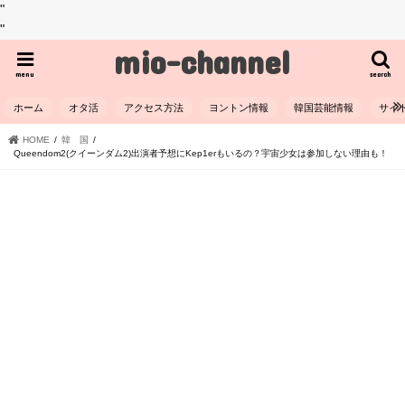
"
"
mio-channel
menu
search
ホーム
オタ活
アクセス方法
ヨントン情報
韓国芸能情報
サイ
HOME
韓 国
Queendom2(クイーンダム2)出演者予想にKep1erもいるの？宇宙少女は参加しない理由も！