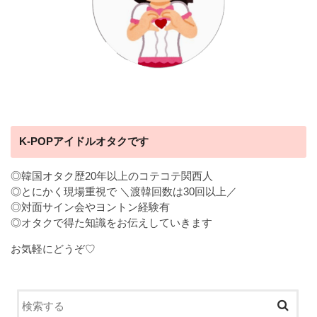
K-POPアイドルオタクです
◎韓国オタク歴20年以上のコテコテ関西人
◎とにかく現場重視で ＼渡韓回数は30回以上／
◎対面サイン会やヨントン経験有
◎オタクで得た知識をお伝えしていきます
お気軽にどうぞ♡