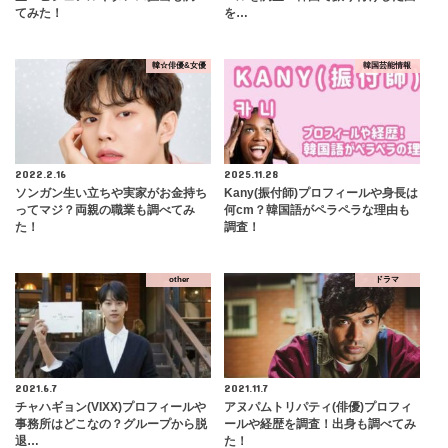
てみた！
を…
韓☆俳優&女優
韓国芸能情報
2022.2.16
2025.11.28
ソンガン生い立ちや実家がお金持ち
Kany(振付師)プロフィールや身長は
ってマジ？両親の職業も調べてみ
何cm？韓国語がペラペラな理由も
た！
調査！
other
ドラマ
2021.6.7
2021.11.7
チャハギョン(VIXX)プロフィールや
アヌパムトリパティ(俳優)プロフィ
事務所はどこなの？グループから脱
ールや経歴を調査！出身も調べてみ
退…
た！