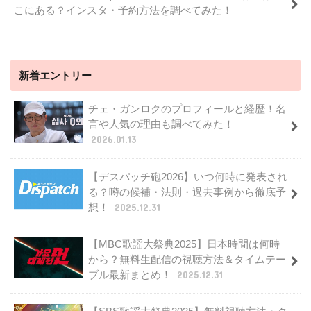
こにある？インスタ・予約方法を調べてみた！
新着エントリー
チェ・ガンロクのプロフィールと経歴！名
言や人気の理由も調べてみた！
2026.01.13
【デスパッチ砲2026】いつ何時に発表され
る？噂の候補・法則・過去事例から徹底予
想！
2025.12.31
【MBC歌謡大祭典2025】日本時間は何時
から？無料生配信の視聴方法＆タイムテー
ブル最新まとめ！
2025.12.31