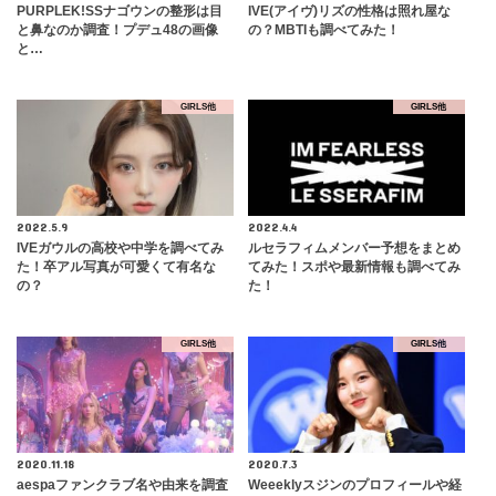
PURPLEK!SSナゴウンの整形は目
IVE(アイヴ)リズの性格は照れ屋な
と鼻なのか調査！プデュ48の画像
の？MBTIも調べてみた！
と…
GIRLS他
GIRLS他
2022.5.9
2022.4.4
IVEガウルの高校や中学を調べてみ
ルセラフィムメンバー予想をまとめ
た！卒アル写真が可愛くて有名な
てみた！スポや最新情報も調べてみ
の？
た！
GIRLS他
GIRLS他
2020.11.18
2020.7.3
aespaファンクラブ名や由来を調査
Weeeklyスジンのプロフィールや経