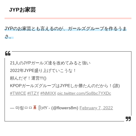
JYPお家芸
JYPのお家芸とも言えるのが、ガールズグループを作るうま
さ。
21人のJYPガールズ達を改めてみると強い
2022年JYPE盛り上げていこうな！
頼んだぞ！運営!!!()
KPOPガールズグループはJYPEしか勝たんのだから！(誰)
#TWICE
#ITZY
#NMIXX
pic.twitter.com/So8bc7YXDc
— 마링ㅁㅁ
ᥫᩣᰔ´- (@flowers8m)
February 7, 2022