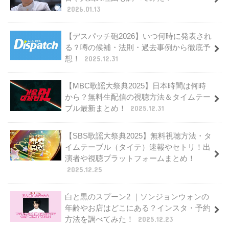
2026.01.13
【デスパッチ砲2026】いつ何時に発表され
る？噂の候補・法則・過去事例から徹底予
想！
2025.12.31
【MBC歌謡大祭典2025】日本時間は何時
から？無料生配信の視聴方法＆タイムテー
ブル最新まとめ！
2025.12.31
【SBS歌謡大祭典2025】無料視聴方法・タ
イムテーブル（タイテ）速報やセトリ！出
演者や視聴プラットフォームまとめ！
2025.12.25
白と黒のスプーン2 ｜ソンジョンウォンの
年齢やお店はどこにある？インスタ・予約
方法を調べてみた！
2025.12.23