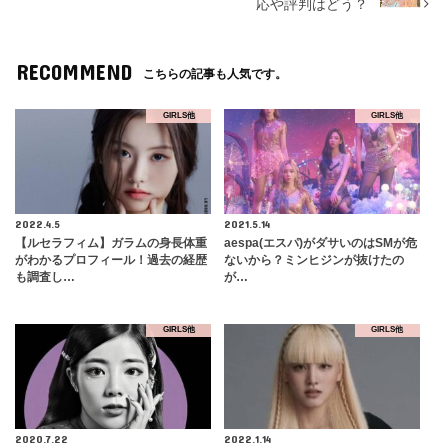
応や評判はどう？
RECOMMEND
こちらの記事も人気です。
GIRLS他
GIRLS他
2022.4.5
2021.5.14
【ルセラフィム】ガラムの身長体重
aespa(エスパ)がダサいのはSMが危
がわかるプロフィール！過去の経歴
ないから？ミンヒジンが抜けたの
も調査し…
が…
GIRLS他
GIRLS他
2020.7.22
2022.1.14