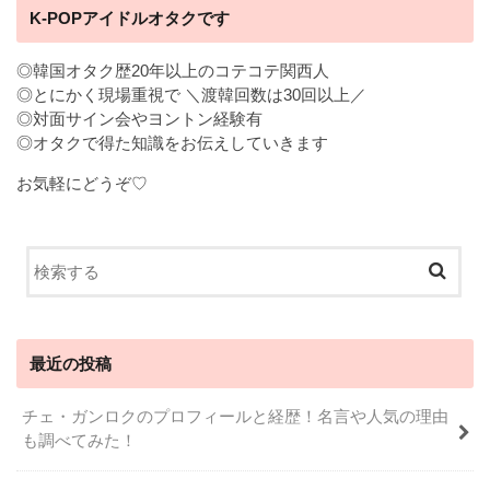
K-POPアイドルオタクです
◎韓国オタク歴20年以上のコテコテ関西人
◎とにかく現場重視で ＼渡韓回数は30回以上／
◎対面サイン会やヨントン経験有
◎オタクで得た知識をお伝えしていきます
お気軽にどうぞ♡
最近の投稿
チェ・ガンロクのプロフィールと経歴！名言や人気の理由
も調べてみた！