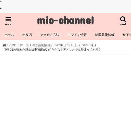
"
"
mio-channel
menu
search
ホーム
オタ活
アクセス方法
ヨントン情報
韓国芸能情報
サイ
HOME
韓 国
韓国芸能情報
K-POP【ヨジャ】
GIRLS他
TWICEが売れた理由は事務所がJYPだから？アメリカでは酷評って本当？