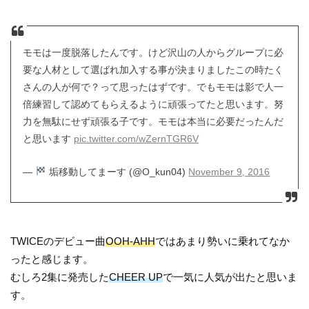
モモは一度脱落したんです。けど沢山の人からグループに必
要な人材として選ばれ加入する事が決まりましたこの時たく
さんの人が何で？って思ったはずです。でもモモは影で人一
倍練習して認めてもらえるように頑張ってたと思います。努
力を無駄にせず頑張る子です。モモは本当に必要だったんだ
と思います
pic.twitter.com/wZernTGR6V
—
垢移動してまーす (@O_kun04)
November 9, 2016
TWICEのデビュー曲
OOH-AHH
ではあまり勢いに乗れてなか
ったと感じます。
むしろ2集に発売した
CHEER UP
で一気に人気が出たと思いま
す。