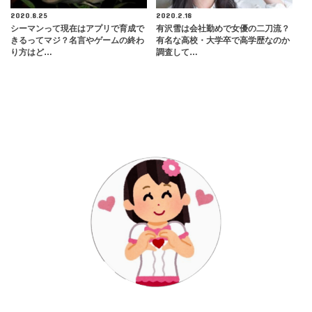
2020.8.25
2020.2.18
シーマンって現在はアプリで育成で
有沢雪は会社勤めで女優の二刀流？
きるってマジ？名言やゲームの終わ
有名な高校・大学卒で高学歴なのか
り方はど…
調査して…