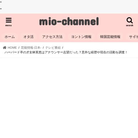
"
"
mio-channel
menu
search
ホーム
オタ活
アクセス方法
ヨントン情報
韓国芸能情報
サイ
HOME
芸能情報-日本-
テレビ番組
ハーバード卒の才女林英恵はアナウンサー志望だった？意外な経歴や現在の活動を調査！