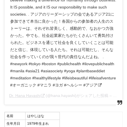
believe making a difference for humanity through business.
It IS possible, and it IS our responsibility to make such
societies. . アジアのリーダーシップの会であるアジア21に
参加できて本当に良かった！各国からの参加者の人生のス
トーリーは、それぞれ皆美しく、感動的で、なおかつ力強
かった。中でも、社会起業家たちがたくさんいて勇気付け
られた。ビジネスを通じて社会を良くしていくことは可能
だと信じ、体現している人たち。それは可能だし、そんな
社会を作っていくのが我々世代の責任なんだよね。 .
#newyork #tokyo #boston #publichealth #ilovepublichealth
#manila #asia21 #asiasociety #yoga #plantbaseddiet
#meditation #healthylifestyle #lifeisbeautiful #lifeisafventure
#オーガニック #マニラ #ヨガ #ヘルシー #アジア
Dr. Hana Hayashi
(@hana.hayashi)がシェアした投稿 –
2018
名前
はやしはな
生年月日
1979年生まれ