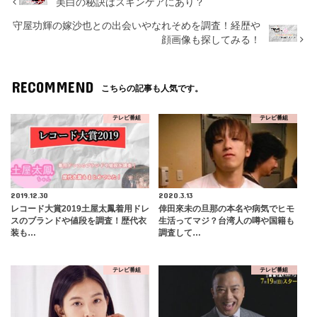
美白の秘訣はスキンケアにあり？
守屋功輝の嫁沙也との出会いやなれそめを調査！経歴や
顔画像も探してみる！
RECOMMEND
こちらの記事も人気です。
テレビ番組
テレビ番組
2019.12.30
2020.3.13
レコード大賞2019土屋太鳳着用ドレ
倖田來未の旦那の本名や病気でヒモ
スのブランドや値段を調査！歴代衣
生活ってマジ？台湾人の噂や国籍も
装も…
調査して…
テレビ番組
テレビ番組