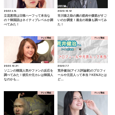
2022.4.14
2020.10.12
立花恵理は日韓ハーフって本当な
市川猿之助の腕の筋肉や腹筋がすご
の？韓国語はネイティブレベルか調
いのか調査！過去の画像も調べてみ
べてみた！
た！
テレビ番組
テレビ番組
2020.10.21
2020.7.7
ソニンの韓国人気やファンの反応を
荒井健治(アイス評論家)のプロフィ
調べてみた！彼氏や元カレは韓国人
ールや元芸人って本当？KENJIとは
なのかも…
ど…
テレビ番組
テレビ番組