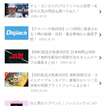
チェ・ガンロクのプロフィールと経歴！名
言や人気の理由も調べてみた！
2026.01.13
【デスパッチ砲2026】いつ何時に発表され
る？噂の候補・法則・過去事例から徹底予
想！
2025.12.31
【MBC歌謡大祭典2025】日本時間は何時
から？無料生配信の視聴方法＆タイムテー
ブル最新まとめ！
2025.12.31
【SBS歌謡大祭典2025】無料視聴方法・タ
イムテーブル（タイテ）速報やセトリ！出
演者や視聴プラットフォームまとめ！
2025.12.25
白と黒のスプーン2 ｜ソンジョンウォンの