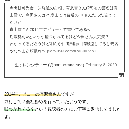
今田耕司氏合コン報道のお相手有沢雪さん(28)前の芸名は青
山雪で、今田さんは25歳までは普通のOLさんだった言うて
たけど
青山雪さん2014年デビューって書いてあるw
胡散臭えwというか嘘つかれてるけど今田さん大丈夫？
わかってるだろうけど明らかに週刊誌に情報流してるし売名
やな〜まあ頑張れ〜
pic.twitter.com/fRd6uy2qn0
— 生オレンジティー (@namaorangetea)
February 8, 2020
2014年デビューの有沢雪さん
ですが
並行して？会社務めを行っていたようです。
嘘つかれてる？
という視聴者の方にご丁寧に返信してました
よ。