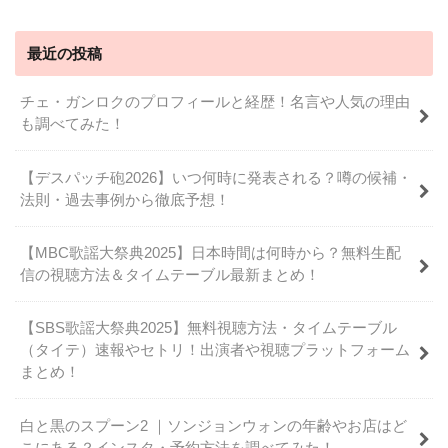
最近の投稿
チェ・ガンロクのプロフィールと経歴！名言や人気の理由
も調べてみた！
【デスパッチ砲2026】いつ何時に発表される？噂の候補・
法則・過去事例から徹底予想！
【MBC歌謡大祭典2025】日本時間は何時から？無料生配
信の視聴方法＆タイムテーブル最新まとめ！
【SBS歌謡大祭典2025】無料視聴方法・タイムテーブル
（タイテ）速報やセトリ！出演者や視聴プラットフォーム
まとめ！
白と黒のスプーン2 ｜ソンジョンウォンの年齢やお店はど
こにある？インスタ・予約方法を調べてみた！