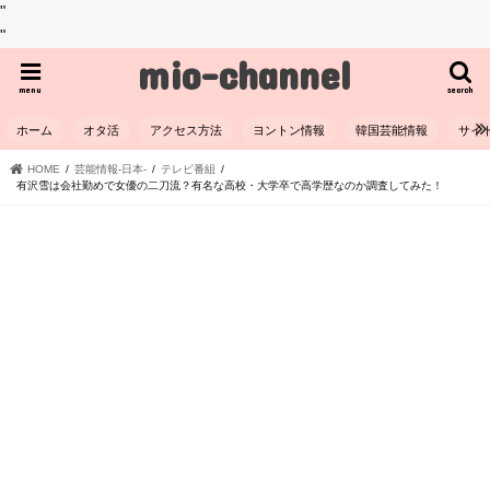
"
"
mio-channel
menu
search
ホーム
オタ活
アクセス方法
ヨントン情報
韓国芸能情報
サイ
HOME
芸能情報-日本-
テレビ番組
有沢雪は会社勤めで女優の二刀流？有名な高校・大学卒で高学歴なのか調査してみた！