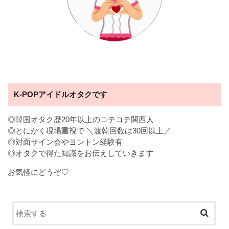
K-POPアイドルオタクです
◎韓国オタク歴20年以上のコテコテ関西人
◎とにかく現場重視で ＼渡韓回数は30回以上／
◎対面サイン会やヨントン経験有
◎オタクで得た知識をお伝えしていきます
お気軽にどうぞ♡