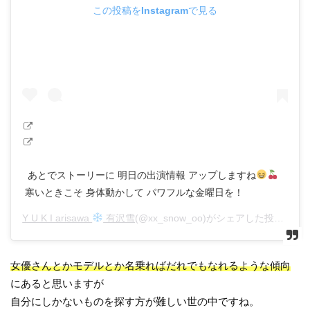
この投稿をInstagramで見る
あとでストーリーに 明日の出演情報 アップしますね
寒いときこそ 身体動かして パワフルな金曜日を！
Y U K I arisawa
有沢雪
(@xx_snow_oo)がシェアした投稿 –
20
女優さんとかモデルとか名乗ればだれでもなれるような傾向
にあると思いますが
自分にしかないものを探す方が難しい世の中ですね。