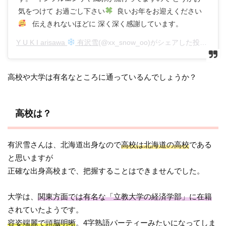
気をつけて お過ごし下さい
良いお年をお迎えください
伝えきれないほどに 深く深く感謝しています。
Y U K I arisawa
有沢雪
(@xx_snow_oo)がシェアした投稿 –
20
高校や大学は有名なところに通っているんでしょうか？
高校は？
有沢雪さんは、北海道出身なので
高校は北海道の高校
である
と思いますが
正確な出身高校まで、把握することはできませんでした。
大学は、
関東方面では有名な「立教大学の経済学部」に在籍
されていたようです。
容姿端麗で頭脳明晰
。4字熟語パーティーみたいになってしま