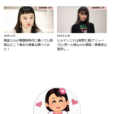
芸能情報-日本-
芸能情報-日本-
2021.3.17
2020.4.30
萬波ユカが看護師時代に働いてた病
ヒルマンニナは牧野仁菜(アミュー
院はどこ？過去の画像を調べてみ
ズ)と同一人物なのか調査！事務所は
た！
退所し…