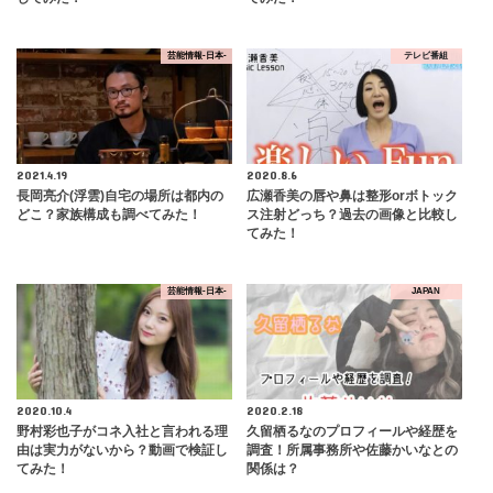
芸能情報-日本-
テレビ番組
2021.4.19
2020.8.6
長岡亮介(浮雲)自宅の場所は都内の
広瀬香美の唇や鼻は整形orボトック
どこ？家族構成も調べてみた！
ス注射どっち？過去の画像と比較し
てみた！
芸能情報-日本-
JAPAN
2020.10.4
2020.2.18
野村彩也子がコネ入社と言われる理
久留栖るなのプロフィールや経歴を
由は実力がないから？動画で検証し
調査！所属事務所や佐藤かいなとの
てみた！
関係は？