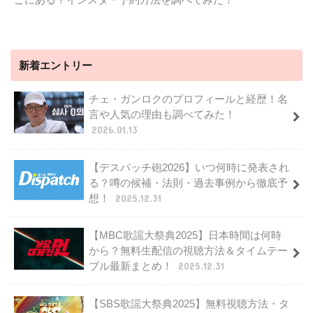
新着エントリー
チェ・ガンロクのプロフィールと経歴！名
言や人気の理由も調べてみた！
2026.01.13
【デスパッチ砲2026】いつ何時に発表され
る？噂の候補・法則・過去事例から徹底予
想！
2025.12.31
【MBC歌謡大祭典2025】日本時間は何時
から？無料生配信の視聴方法＆タイムテー
ブル最新まとめ！
2025.12.31
【SBS歌謡大祭典2025】無料視聴方法・タ