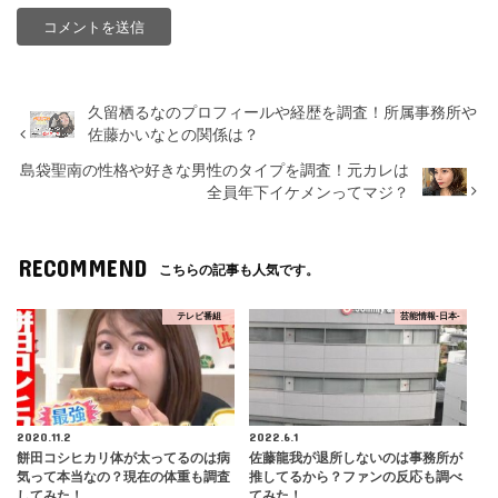
久留栖るなのプロフィールや経歴を調査！所属事務所や
佐藤かいなとの関係は？
島袋聖南の性格や好きな男性のタイプを調査！元カレは
全員年下イケメンってマジ？
RECOMMEND
こちらの記事も人気です。
テレビ番組
芸能情報-日本-
2020.11.2
2022.6.1
餅田コシヒカリ体が太ってるのは病
佐藤龍我が退所しないのは事務所が
気って本当なの？現在の体重も調査
推してるから？ファンの反応も調べ
してみた！
てみた！