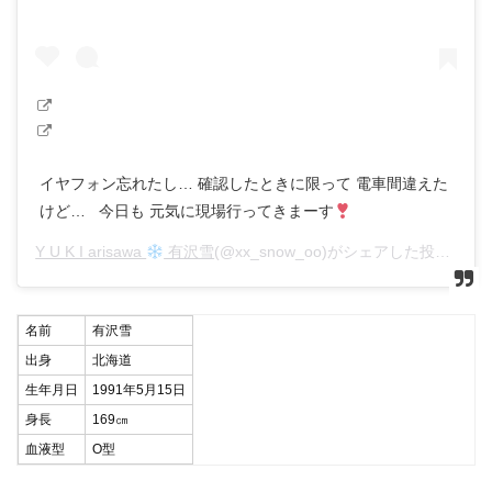
イヤフォン忘れたし… 確認したときに限って 電車間違えた
けど… 今日も 元気に現場行ってきまーす
Y U K I arisawa
有沢雪
(@xx_snow_oo)がシェアした投稿 –
20
名前
有沢雪
出身
北海道
生年月日
1991年5月15日
身長
169㎝
血液型
O型