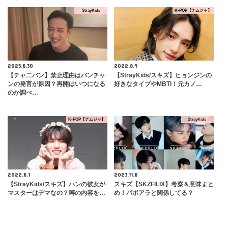
StrayKids
K-POP【ナムジャ】
2023.8.30
2022.8.9
【チャ二バン】禁止理由はバンチャ
【StrayKids/スキズ】ヒョンジンの
ンの発言が原因？再開はいつになる
好きなタイプやMBTI！元カノ…
のか調べ…
K-POP【ナムジャ】
StrayKids
2022.8.1
2023.11.8
【StrayKids/スキズ】ハンの彼女が
スキズ【SKZFILIX】考察＆意味まと
マスターはデマなの？噂の内容を…
め！パボアラと関係してる？