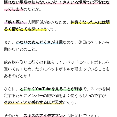
慣れない場所や知らない人がたくさんいる場所では不安にな
ってしまう
のだとか。
「狭く深い」
人間関係が好きなため、
仲良くなった人には明
るく情がとても深い
そう
です。
また、
かなりのめんどくさがり屋
なので、休日はベットから
動かないとのこと。
飲み物を取りに行くのも嫌らしく、ベッドにペットボトルを
置いておくため、たまにペットボトルが溜まっていることも
あるのだとか！
さらに、
とにかくYouTubeを見ることが好き
で、スマホを固
定するためにメンバーの鞄や物をよく使うらしいのですが、
そのアイデアが感心するほど天才
だそう。
そのため、
スキズのアイデアマン
とも呼ばれています。