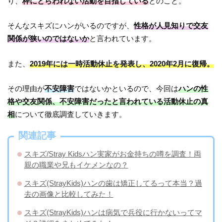
り、
枠にとらわれない活動を目指している
とのこと。
そんなスキズにハンがいるのですが、
性格が人見知りで交友
関係が狭いのではないか
と言われています。
また、
2019年には一時活動休止を発表し、2020年2月に復帰。
その理由が
不安障害
ではないかといるので、今回は
ハンの性
格や交友関係、不安障害だったと言われている活動休止の真
相
について徹底調査していきます。
関連記事
スキズ/Stray Kidsハン実家がお金持ちの噂を調査！両
親の職業や兄もイケメンなの？
スキズ(StrayKids)ハンの歯は矯正してるって本当？過
去の画像と比較してみた！
スキズ(StrayKids)ハンは病気で兵役に行かないってマ