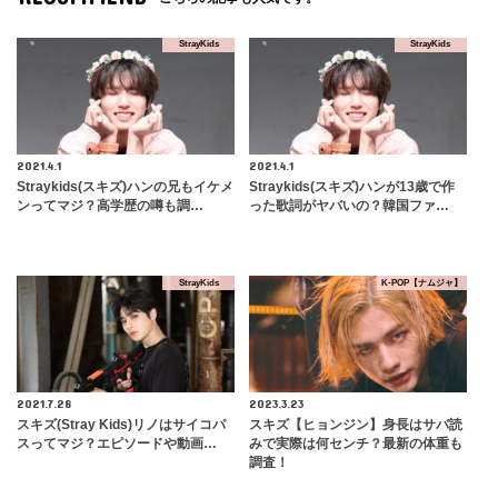
StrayKids
StrayKids
2021.4.1
2021.4.1
​Straykids(スキズ)ハンの兄もイケメ
Straykids(スキズ)ハンが13歳で作
ンってマジ？高学歴の噂も調…
った歌詞がヤバいの？韓国ファ…
StrayKids
K-POP【ナムジャ】
2021.7.28
2023.3.23
スキズ(Stray Kids)リノはサイコパ
スキズ【ヒョンジン】身長はサバ読
スってマジ？エピソードや動画…
みで実際は何センチ？最新の体重も
調査！