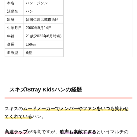
本名
ハン・ジソン
活動名
ハン
出身
韓国仁川広域市西区
生年月日
2000年9月14日
年齢
21歳(2022年6月時点)
身長
169㎝
血液型
B型
スキズ/Stray Kidsハンの経歴
スキズの
ムードメーカーでメンバーやファンをいつも笑わせ
てくれている
ハン。
高速ラップ
が得意ですが、
歌声も素敵すぎる
というマルチの