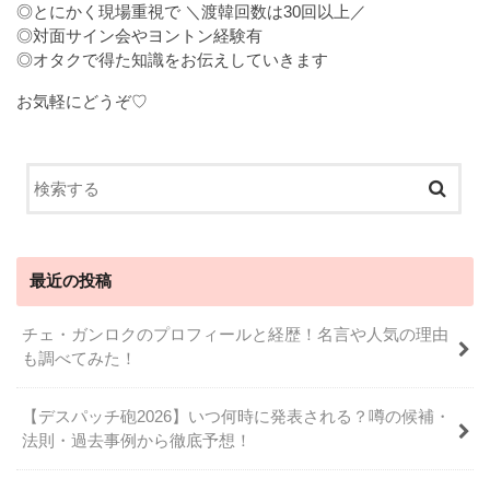
◎とにかく現場重視で ＼渡韓回数は30回以上／
◎対面サイン会やヨントン経験有
◎オタクで得た知識をお伝えしていきます
お気軽にどうぞ♡
最近の投稿
チェ・ガンロクのプロフィールと経歴！名言や人気の理由
も調べてみた！
【デスパッチ砲2026】いつ何時に発表される？噂の候補・
法則・過去事例から徹底予想！