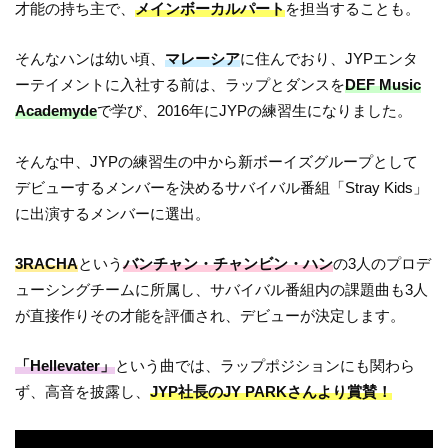
才能の持ち主で、
メインボーカルパート
を担当することも。
そんなハンは幼い頃、
マレーシア
に住んでおり、JYPエンタ
ーテイメントに入社する前は、ラップとダンスを
DEF Music
Academyde
で学び、2016年にJYPの練習生になりました。
そんな中、JYPの練習生の中から新ボーイズグループとして
デビューするメンバーを決めるサバイバル番組「Stray Kids」
に出演するメンバーに選出。
3RACHA
という
バンチャン・チャンビン・ハン
の3人のプロデ
ューシングチームに所属し、サバイバル番組内の課題曲も3人
が直接作りその才能を評価され、デビューが決定します。
「Hellevater」
という曲では、ラップポジションにも関わら
ず、高音を披露し、
JYP社長のJY PARKさんより賞賛！