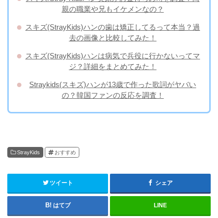
親の職業や兄もイケメンなの？
スキズ(StrayKids)ハンの歯は矯正してるって本当？過
去の画像と比較してみた！
スキズ(StrayKids)ハンは病気で兵役に行かないってマ
ジ？詳細をまとめてみた！
Straykids(スキズ)ハンが13歳で作った歌詞がヤバい
の？韓国ファンの反応を調査！
StrayKids
おすすめ
ツイート
シェア
はてブ
LINE