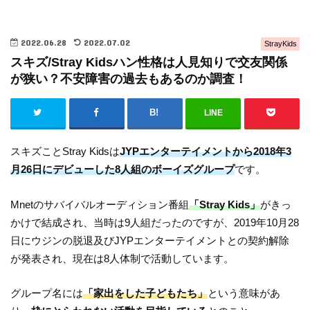
2022.06.28
2022.07.02
StrayKids
スキズ/Stray Kidsハン性格は人見知りで交友関係
が狭い？不安障害の過去もあるのか調査！
LINE
スキズことStray Kidsは
JYPエンターテイメントから2018年3
月26日にデビューした8人組のボーイズグループ
です。
Mnetのサバイバルオーディション番組
「Stray Kids」
がきっ
かけで結成され、当時は9人組だったのですが、2019年10月28
日にウジンの脱退及びJYPエンターテイメントとの契約解除
が発表され、現在は8人体制で活動しています。
グループ名には
「家出をした子どもたち」
という意味があ