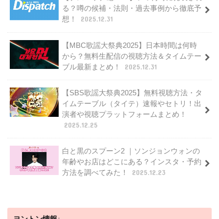
る？噂の候補・法則・過去事例から徹底予
想！
2025.12.31
【MBC歌謡大祭典2025】日本時間は何時
から？無料生配信の視聴方法＆タイムテー
ブル最新まとめ！
2025.12.31
【SBS歌謡大祭典2025】無料視聴方法・タ
イムテーブル（タイテ）速報やセトリ！出
演者や視聴プラットフォームまとめ！
2025.12.25
白と黒のスプーン2 ｜ソンジョンウォンの
年齢やお店はどこにある？インスタ・予約
方法を調べてみた！
2025.12.23
ヨントン情報↓