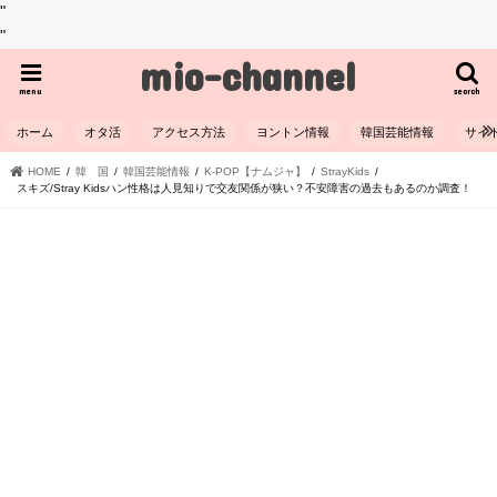
"
"
mio-channel
menu
search
ホーム
オタ活
アクセス方法
ヨントン情報
韓国芸能情報
サイ
HOME
韓 国
韓国芸能情報
K-POP【ナムジャ】
StrayKids
スキズ/Stray Kidsハン性格は人見知りで交友関係が狭い？不安障害の過去もあるのか調査！