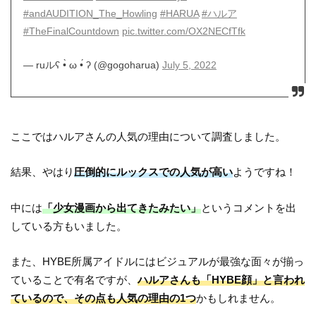
#andAUDITION_The_Howling
#HARUA
#ハルア
#TheFinalCountdown
pic.twitter.com/OX2NECfTfk
— ruルʕ •̀ ω •́ ʔ (@gogoharua)
July 5, 2022
ここではハルアさんの人気の理由について調査しました。
結果、やはり
圧倒的にルックスでの人気が高い
ようですね！
中には
「少女漫画から出てきたみたい」
というコメントを出
している方もいました。
また、HYBE所属アイドルにはビジュアルが最強な面々が揃っ
ていることで有名ですが、
ハルアさんも「HYBE顔」と言われ
ているので、その点も人気の理由の1つ
かもしれません。