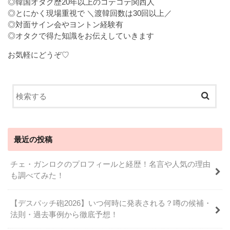
◎韓国オタク歴20年以上のコテコテ関西人
◎とにかく現場重視で ＼渡韓回数は30回以上／
◎対面サイン会やヨントン経験有
◎オタクで得た知識をお伝えしていきます
お気軽にどうぞ♡
最近の投稿
チェ・ガンロクのプロフィールと経歴！名言や人気の理由
も調べてみた！
【デスパッチ砲2026】いつ何時に発表される？噂の候補・
法則・過去事例から徹底予想！