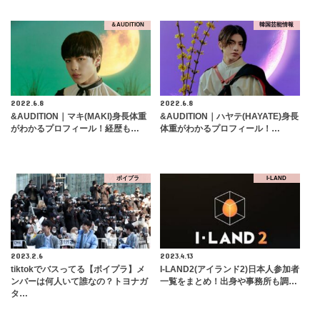
＆AUDITION
韓国芸能情報
2022.6.8
2022.6.8
&AUDITION｜マキ(MAKI)身長体重
&AUDITION｜ハヤテ(HAYATE)身長
がわかるプロフィール！経歴も…
体重がわかるプロフィール！…
ボイプラ
I-LAND
2023.2.6
2023.4.13
tiktokでバスってる【ボイプラ】メ
I-LAND2(アイランド2)日本人参加者
ンバーは何人いて誰なの？トヨナガ
一覧をまとめ！出身や事務所も調…
タ…