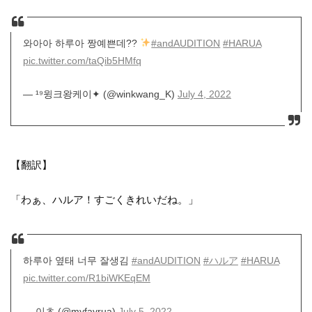
와아아 하루아 짱예쁜데??
#andAUDITION
#HARUA
pic.twitter.com/taQib5HMfq
— ¹⁹윙크왕케이✦ (@winkwang_K)
July 4, 2022
【翻訳】
「わぁ、ハルア！すごくきれいだね。」
하루아 옆태 너무 잘생김
#andAUDITION
#ハルア
#HARUA
pic.twitter.com/R1biWKEqEM
— 이츠 (@myfavrua)
July 5, 2022