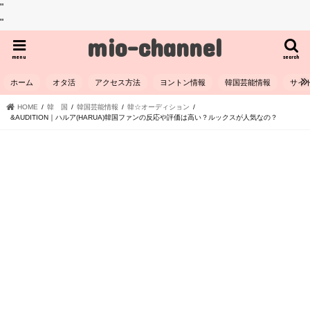
"
"
mio-channel
menu
search
ホーム
オタ活
アクセス方法
ヨントン情報
韓国芸能情報
サイ
HOME
韓 国
韓国芸能情報
韓☆オーディション
&AUDITION｜ハルア(HARUA)韓国ファンの反応や評価は高い？ルックスが人気なの？