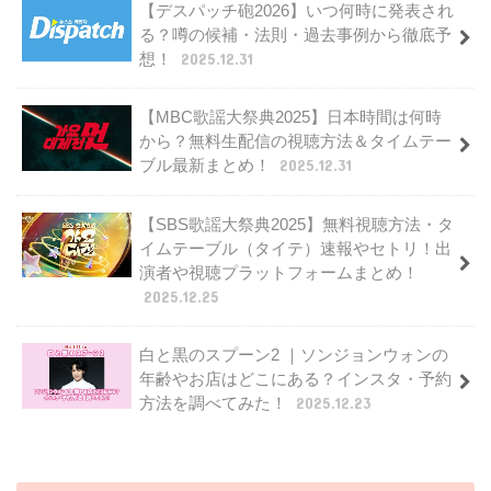
【デスパッチ砲2026】いつ何時に発表され
る？噂の候補・法則・過去事例から徹底予
想！
2025.12.31
【MBC歌謡大祭典2025】日本時間は何時
から？無料生配信の視聴方法＆タイムテー
ブル最新まとめ！
2025.12.31
【SBS歌謡大祭典2025】無料視聴方法・タ
イムテーブル（タイテ）速報やセトリ！出
演者や視聴プラットフォームまとめ！
2025.12.25
白と黒のスプーン2 ｜ソンジョンウォンの
年齢やお店はどこにある？インスタ・予約
方法を調べてみた！
2025.12.23