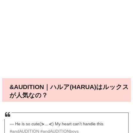
&AUDITION｜ハルア(HARUA)はルックス
が人気なの？
— He is so cute(⋟﹏⋞) My heart can’t handle this
#andAUDITION
#andAUDITIONboys