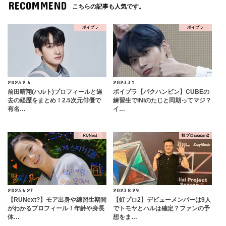
RECOMMEND
こちらの記事も人気です。
ボイプラ
ボイプラ
2023.2.6
2023.3.1
前田晴翔(ハルト)プロフィールと過
ボイプラ【パクハンビン】CUBEの
去の経歴をまとめ！2.5次元俳優で
練習生でINIのたじと同期ってマジ？
有名…
イ…
RUNext
虹プロseason2
2023.6.27
2023.8.29
【RUNext?】モア出身や練習生期間
【虹プロ2】デビューメンバーは9人
がわかるプロフィール！年齢や身長
でトモヤとハルは確定？ファンの予
体…
想をま…