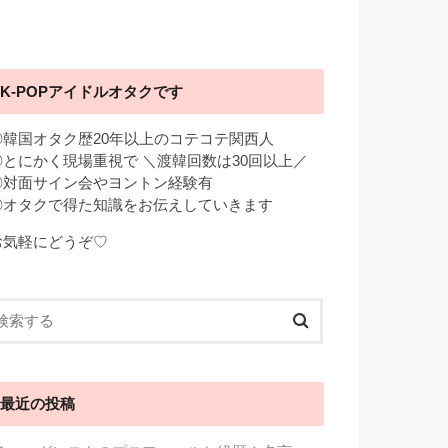
K-POPアイドルオタクです
◎韓国オタク歴20年以上のコテコテ関西人
◎とにかく現場重視で ＼渡韓回数は30回以上／
◎対面サイン会やヨントン経験有
◎オタクで得た知識をお伝えしていきます
お気軽にどうぞ♡
最近の投稿