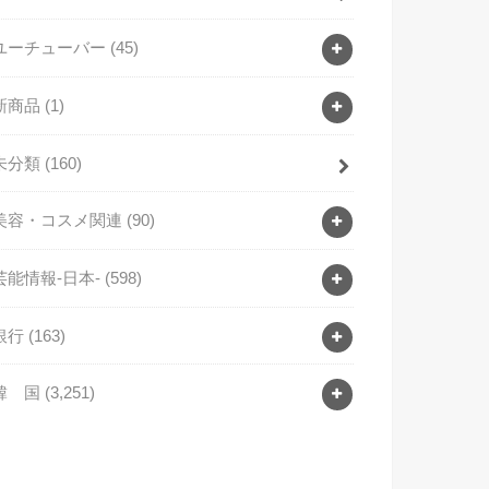
ユーチューバー
(45)
新商品
(1)
未分類
(160)
美容・コスメ関連
(90)
芸能情報-日本-
(598)
銀行
(163)
韓 国
(3,251)