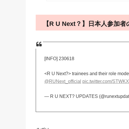
【R U Next？】日本人参
[INFO] 230618
<R U Next?> trainees and their role mo
@RUNext_official
pic.twitter.com/STWK
— R U NEXT? UPDATES (@runextupda