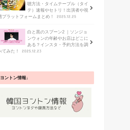
聴方法・タイムテーブル（タイ
テ）速報やセトリ！出演者や視
聴プラットフォームまとめ！
2025.12.25
白と黒のスプーン2 ｜ソンジョ
ンウォンの年齢やお店はどこに
ある？インスタ・予約方法を調
べてみた！
2025.12.23
ヨントン情報↓