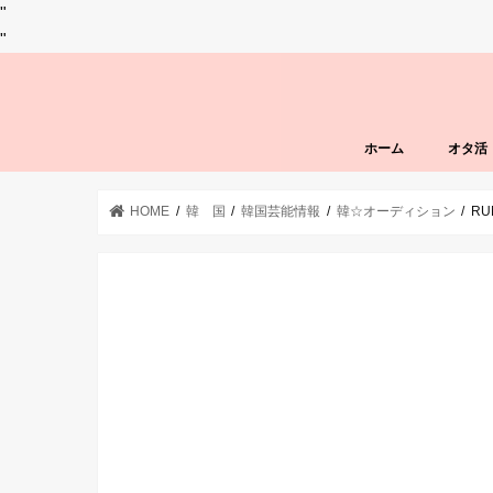
"
"
ホーム
オタ活
HOME
韓 国
韓国芸能情報
韓☆オーディション
R