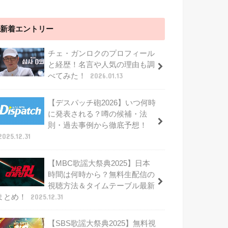
新着エントリー
チェ・ガンロクのプロフィール
と経歴！名言や人気の理由も調
べてみた！
2026.01.13
【デスパッチ砲2026】いつ何時
に発表される？噂の候補・法
則・過去事例から徹底予想！
2025.12.31
【MBC歌謡大祭典2025】日本
時間は何時から？無料生配信の
視聴方法＆タイムテーブル最新
まとめ！
2025.12.31
【SBS歌謡大祭典2025】無料視