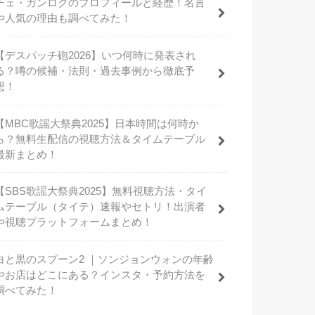
チェ・ガンロクのプロフィールと経歴！名言
や人気の理由も調べてみた！
【デスパッチ砲2026】いつ何時に発表され
る？噂の候補・法則・過去事例から徹底予
想！
【MBC歌謡大祭典2025】日本時間は何時か
ら？無料生配信の視聴方法＆タイムテーブル
最新まとめ！
【SBS歌謡大祭典2025】無料視聴方法・タイ
ムテーブル（タイテ）速報やセトリ！出演者
や視聴プラットフォームまとめ！
白と黒のスプーン2 ｜ソンジョンウォンの年齢
やお店はどこにある？インスタ・予約方法を
調べてみた！