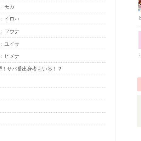
者：モカ
者：イロハ
者：フウナ
者：ユイサ
者：ヒメナ
者経歴！サバ番出身者もいる！？