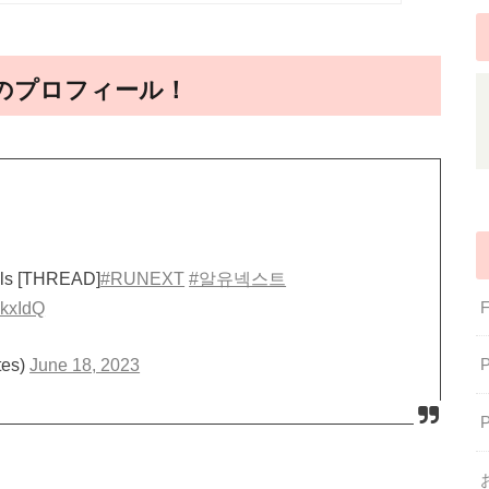
加者のプロフィール！
dels [THREAD]
#RUNEXT
#알유넥스트
XkxIdQ
tes)
June 18, 2023