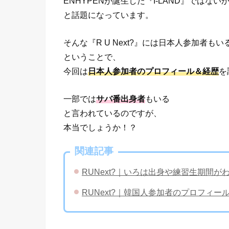
ENHYPENが誕生した『I-LAND』ではない
と話題になっています。
そんな『R U Next?』には日本人参加者もい
ということで、
今回は
日本人参加者のプロフィール＆経歴
を
一部では
サバ番出身者
もいる
と言われているのですが、
本当でしょうか！？
関連記事
RUNext?｜いろは出身や練習生期間
RUNext?｜韓国人参加者のプロフィ