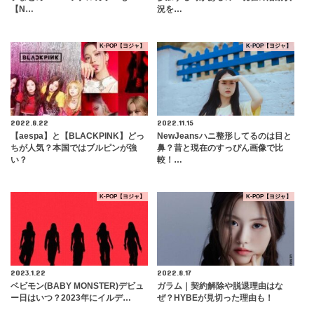
【N…
況を…
K-POP【ヨジャ】
K-POP【ヨジャ】
2022.8.22
2022.11.15
【aespa】と【BLACKPINK】どっ
NewJeansハニ整形してるのは目と
ちが人気？本国ではブルピンが強
鼻？昔と現在のすっぴん画像で比
い？
較！…
K-POP【ヨジャ】
K-POP【ヨジャ】
2023.1.22
2022.8.17
ベビモン(BABY MONSTER)デビュ
ガラム｜契約解除や脱退理由はな
ー日はいつ？2023年にイルデ…
ぜ？HYBEが見切った理由も！