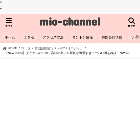
"
"
mio-channel
menu
search
ホーム
オタ活
アクセス方法
ヨントン情報
韓国芸能情報
サイ
HOME
韓 国
韓国芸能情報
K-POP【ヨジャ】
【NewJeans】ダニエルの中学・高校の卒アル写真が可愛すぎてヤバい噂を検証！NWJNS