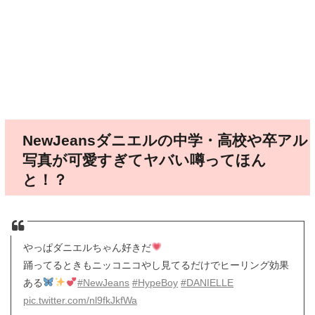
NewJeansダニエルの中学・高校や卒アル
写真が可愛すぎてヤバい噂ってほん
と！？
やっぱダニエルちゃん好きだ
踊ってるときもニッコニコやし見てるだけでヒーリング効果
ある
#NewJeans
#HypeBoy
#DANIELLE
pic.twitter.com/nl9fkJkfWa