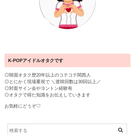
K-POPアイドルオタクです
◎韓国オタク歴20年以上のコテコテ関西人
◎とにかく現場重視で ＼渡韓回数は30回以上／
◎対面サイン会やヨントン経験有
◎オタクで得た知識をお伝えしていきます
お気軽にどうぞ♡