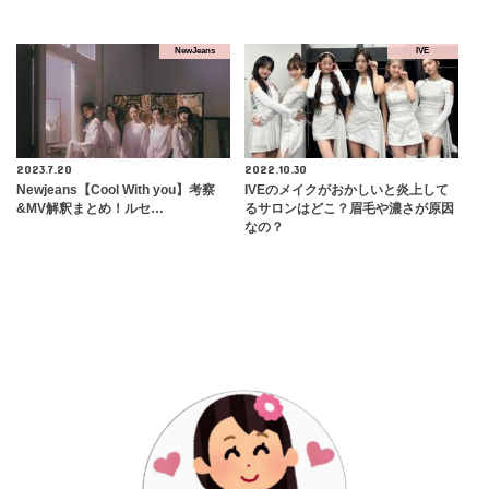
NewJeans
IVE
2023.7.20
2022.10.30
Newjeans【Cool With you】考察
IVEのメイクがおかしいと炎上して
&MV解釈まとめ！ルセ…
るサロンはどこ？眉毛や濃さが原因
なの？