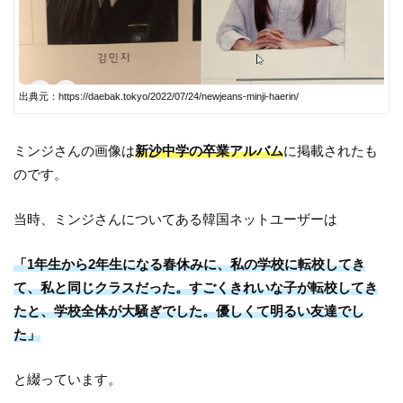
出典元：https://daebak.tokyo/2022/07/24/newjeans-minji-haerin/
ミンジさんの画像は
新沙中学の卒業アルバム
に掲載されたも
のです。
当時、ミンジさんについてある韓国ネットユーザーは
「1年生から2年生になる春休みに、私の学校に転校してき
て、私と同じクラスだった。すごくきれいな子が転校してき
たと、学校全体が大騒ぎでした。優しくて明るい友達でし
た」
と綴っています。