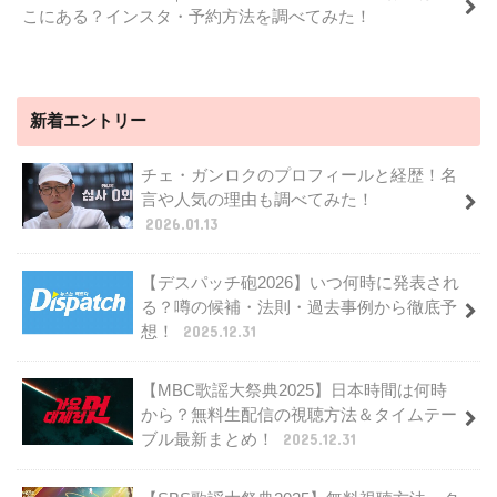
こにある？インスタ・予約方法を調べてみた！
新着エントリー
チェ・ガンロクのプロフィールと経歴！名
言や人気の理由も調べてみた！
2026.01.13
【デスパッチ砲2026】いつ何時に発表され
る？噂の候補・法則・過去事例から徹底予
想！
2025.12.31
【MBC歌謡大祭典2025】日本時間は何時
から？無料生配信の視聴方法＆タイムテー
ブル最新まとめ！
2025.12.31