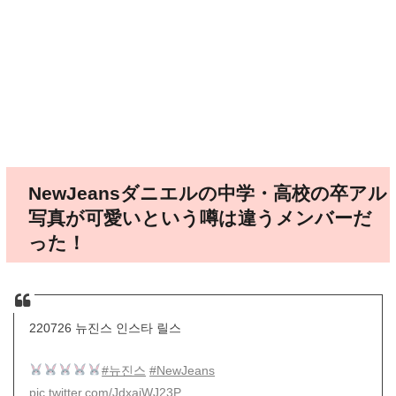
NewJeansダニエルの中学・高校の卒アル
写真が可愛いという噂は違うメンバーだ
った！
220726 뉴진스 인스타 릴스
#뉴진스
#NewJeans
pic.twitter.com/JdxaiWJ23P