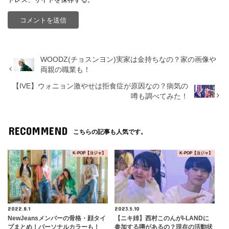
WOODZ(チョスンヨン)実家は金持ちなの？家の画像や
両親の職業も！
【IVE】ウォニョン激やせは拒食症が原因なの？病気の
噂も調べてみた！
RECOMMEND
こちらの記事も人気です。
K-POP【ヨジャ】
K-POP【ヨジャ】
2022.8.1
2023.5.10
NewJeansメンバーの骨格・顔タイ
【ニキ姉】西村このんがI-LANDに
プまとめ！パーソナルカラーも！
参加する噂があるの？現在の活動状