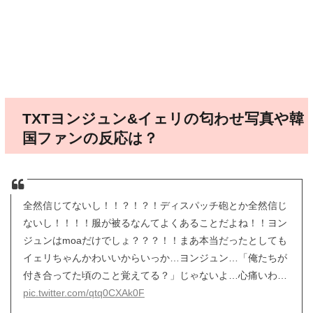
TXTヨンジュン&イェリの匂わせ写真や韓
国ファンの反応は？
全然信じてないし！！？！？！ディスパッチ砲とか全然信じ
ないし！！！！服が被るなんてよくあることだよね！！ヨン
ジュンはmoaだけでしょ？？？！！まあ本当だったとしても
イェリちゃんかわいいからいっか…ヨンジュン…「俺たちが
付き合ってた頃のこと覚えてる？」じゃないよ…心痛いわ…
pic.twitter.com/qtq0CXAk0F