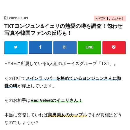
2022.09.09
K-POP【ナムジャ】
TXTヨンジュン&イェリの熱愛の噂を調査！匂わせ
写真や韓国ファンの反応も！
LINE
HYBEに所属している5人組のボーイズグループ「TXT」。
そのTXTで
メインラッパーを務めているヨンジュンさんに熱
愛の噂
が浮上しています。
そのお相手は
Red Velvetのイェリさん！
本当に交際していれば
美男美女のカップル
ですが真相はどう
なのでしょうか？