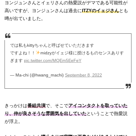
ヨンジュンさんとイェリさんの熱愛説がデマである可能性が
高いですが、ヨンジュンさんは過去に
ITZYのイェジさん
とも
噂が出ていました。
では私もkittyちゃんと呼ばせていただきます
ですよね！！
midzyがイェジ様に授けるものセンスありす
ぎます
pic.twitter.com/MQEm5EeFeY
— Ma-chi (@hwang_machi)
September 8, 2022
きっかけは
番組共演
で、そこで
アイコンタクトを取っていた
り、仲が良さそうな雰囲気を出していた
ということで熱愛説
が浮上。