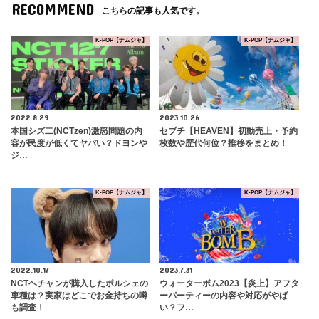
RECOMMEND
こちらの記事も人気です。
K-POP【ナムジャ】
K-POP【ナムジャ】
2022.8.29
2023.10.26
本国シズ二(NCTzen)激怒問題の内
セブチ【HEAVEN】初動売上・予約
容が民度が低くてヤバい？ドヨンや
枚数や歴代何位？推移をまとめ！
ジ…
K-POP【ナムジャ】
K-POP【ナムジャ】
2022.10.17
2023.7.31
NCTヘチャンが購入したポルシェの
ウォーターボム2023【炎上】アフタ
車種は？実家はどこでお金持ちの噂
ーパーティーの内容や対応がやば
も調査！
い？フ…