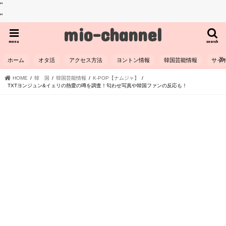
"
"
mio-channel
menu
search
ホーム
オタ活
アクセス方法
ヨントン情報
韓国芸能情報
サイ
HOME
韓 国
韓国芸能情報
K-POP【ナムジャ】
TXTヨンジュン&イェリの熱愛の噂を調査！匂わせ写真や韓国ファンの反応も！