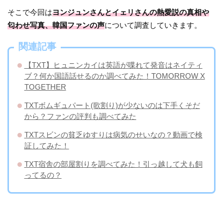
そこで今回は
ヨンジュンさんとイェリさんの熱愛説の真相や
匂わせ写真、韓国ファンの声
について調査していきます。
関連記事
【TXT】ヒュニンカイは英語が喋れて発音はネイティ
ブ？何か国語話せるのか調べてみた！TOMORROW X
TOGETHER
TXTボムギュパート(歌割り)が少ないのは下手くそだ
から？ファンの評判も調べてみた
TXTスビンの貧乏ゆすりは病気のせいなの？動画で検
証してみた！
TXT宿舎の部屋割りを調べてみた！引っ越して犬も飼
ってるの？