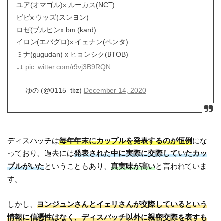
ユア(オマゴル)x ルーカス(NCT)
ビビx ウッズ(スンヨン)
ロゼ(ブルピンx bm (kard)
イロン(エバグロ)x イェナン(ペンタ)
ミナ(gugudan) x ヒョンシク(BTOB)
↓↓
pic.twitter.com/r9vj3B9RQN
— ゆの (@0115_tbz)
December 14, 2020
ディスパッチは
毎年年末にカップルを発表するのが恒例
にな
っており、過去には
発表された中に実際に交際していたカッ
プルがいた
ということもあり、
真実味が高い
と言われていま
す。
しかし、
ヨンジュンさんとイェリさんが交際しているという
情報に信憑性はなく、ディスパッチ以外に親密交際を表すも