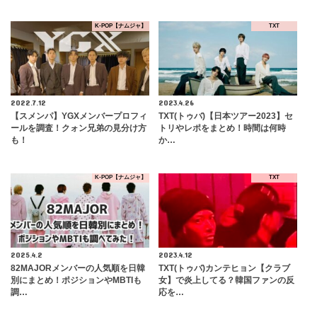
K-POP【ナムジャ】
TXT
2022.7.12
2023.4.26
【スメンパ】YGXメンバープロフィ
TXT(トゥバ)【日本ツアー2023】セ
ールを調査！クォン兄弟の見分け方
トリやレポをまとめ！時間は何時
も！
か…
K-POP【ナムジャ】
TXT
2025.4.2
2023.4.12
82MAJORメンバーの人気順を日韓
TXT(トゥバ)カンテヒョン【クラブ
別にまとめ！ポジションやMBTIも
女】で炎上してる？韓国ファンの反
調…
応を…