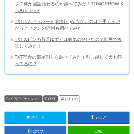
ブ？何か国語話せるのか調べてみた！TOMORROW X
TOGETHER
TXTボムギュパート(歌割り)が少ないのは下手くそだ
から？ファンの評判も調べてみた
TXTスビンの貧乏ゆすりは病気のせいなの？動画で検
証してみた！
TXT宿舎の部屋割りを調べてみた！引っ越して犬も飼
ってるの？
K-POP【ナムジャ】
TXT
おすすめ
ツイート
シェア
はてブ
LINE