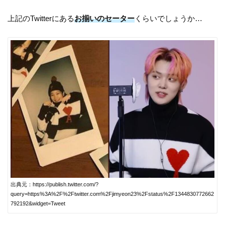
上記のTwitterにある
お揃いのセーター
くらいでしょうか…
出典元：https://publish.twitter.com/?
query=https%3A%2F%2Ftwitter.com%2Fjimyeon23%2Fstatus%2F1344830772662
792192&widget=Tweet