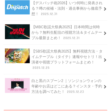
【デスパッチ砲2026】いつ何時に発表され
る？噂の候補・法則・過去事例から徹底予
想！
2025.12.31
【MBC歌謡大祭典2025】日本時間は何時
から？無料生配信の視聴方法＆タイムテー
ブル最新まとめ！
2025.12.31
【SBS歌謡大祭典2025】無料視聴方法・タ
イムテーブル（タイテ）速報やセトリ！出
演者や視聴プラットフォームまとめ！
2025.12.25
白と黒のスプーン2 ｜ソンジョンウォンの
年齢やお店はどこにある？インスタ・予約
方法を調べてみた！
2025.12.23