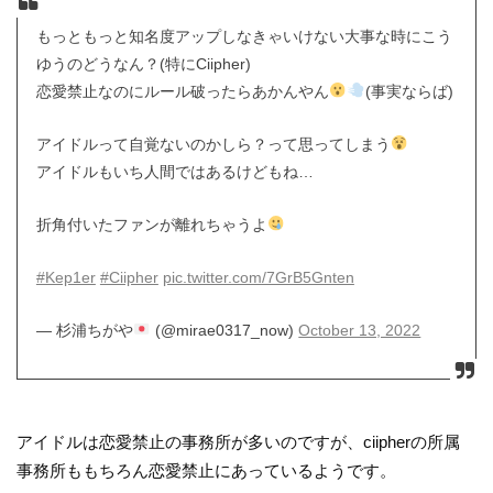
もっともっと知名度アップしなきゃいけない大事な時にこう
ゆうのどうなん？(特にCiipher)
恋愛禁止なのにルール破ったらあかんやん
(事実ならば)
アイドルって自覚ないのかしら？って思ってしまう
アイドルもいち人間ではあるけどもね…
折角付いたファンが離れちゃうよ
#Kep1er
#Ciipher
pic.twitter.com/7GrB5Gnten
— 杉浦ちがや
(@mirae0317_now)
October 13, 2022
アイドルは恋愛禁止の事務所が多いのですが、ciipherの所属
事務所ももちろん恋愛禁止にあっているようです。