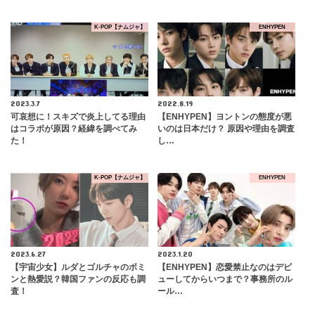
K-POP【ナムジャ】
ENHYPEN
2023.3.7
2022.8.19
可哀想に！スキズで炎上してる理由
【ENHYPEN】ヨントンの態度が悪
はコラボが原因？経緯を調べてみ
いのは日本だけ？ 原因や理由を調査
た！
し…
K-POP【ナムジャ】
ENHYPEN
2023.6.27
2023.1.20
【宇宙少女】ルダとゴルチャのボミ
【ENHYPEN】恋愛禁止なのはデビ
ンと熱愛説？韓国ファンの反応も調
ューしてからいつまで？事務所のル
査！
ール…