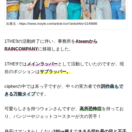
出典元：https://news.kstyle.com/article.ksn?articleNo=2149686
1THE9の活動終了に伴い、事務所を
Ateamから
RAINCOMPANY
に移籍しました。
1THE9では
メインラッパー
として活動していたのですが、現
在のポジションは
サブラッパー。
ciipherの中では末っ子ですが、中々の実力者で作
詞作曲もで
きる万能タイプ
です。
可愛らしさを持つウォンさんですが、
高所恐怖症
を持ってお
り、バンジーやジェットコースターが大の苦手！
身長はマンネらしくない
180㎝超え
で
ささる切れ長の目と王子