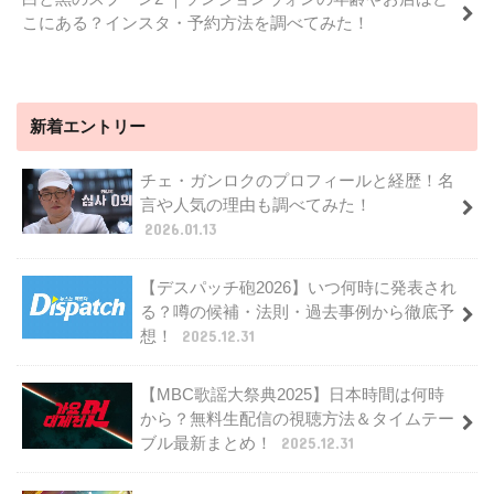
こにある？インスタ・予約方法を調べてみた！
新着エントリー
チェ・ガンロクのプロフィールと経歴！名
言や人気の理由も調べてみた！
2026.01.13
【デスパッチ砲2026】いつ何時に発表され
る？噂の候補・法則・過去事例から徹底予
想！
2025.12.31
【MBC歌謡大祭典2025】日本時間は何時
から？無料生配信の視聴方法＆タイムテー
ブル最新まとめ！
2025.12.31