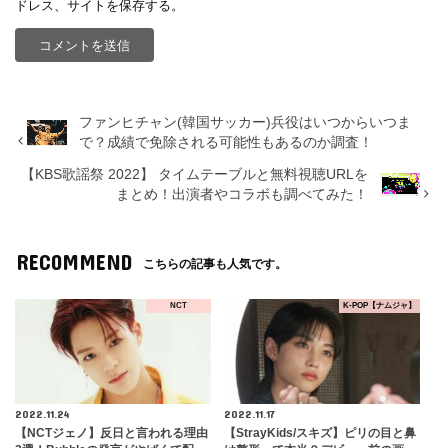
ドレス、サイトを保存する。
ファンヒチャン(韓国サッカー)兵役はいつからいつま
で？成績で免除される可能性もあるのか調査！
【KBS歌謡祭 2022】 タイムテーブルと無料視聴URLを
まとめ！出演者やコラボも調べてみた！
RECOMMEND
こちらの記事も人気です。
NCT
K-POP【ナムジャ】
2022.11.24
2022.11.17
【NCTジェノ】反日と言われる理由
【StrayKids/スキズ】ピリの目と鼻