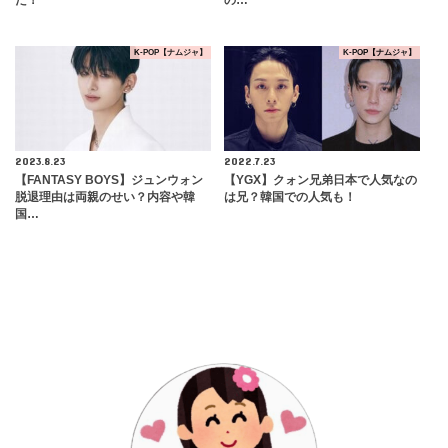
K-POP【ナムジャ】
K-POP【ナムジャ】
2023.8.23
2022.7.23
【FANTASY BOYS】ジュンウォン
【YGX】クォン兄弟日本で人気なの
脱退理由は両親のせい？内容や韓
は兄？韓国での人気も！
国…