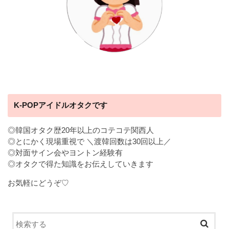
K-POPアイドルオタクです
◎韓国オタク歴20年以上のコテコテ関西人
◎とにかく現場重視で ＼渡韓回数は30回以上／
◎対面サイン会やヨントン経験有
◎オタクで得た知識をお伝えしていきます
お気軽にどうぞ♡