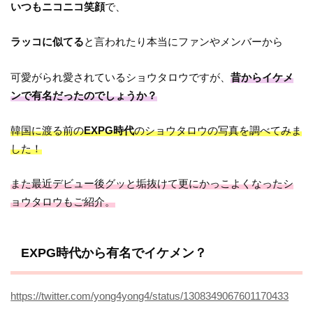
いつもニコニコ笑顔
で、
ラッコに似てる
と言われたり本当にファンやメンバーから
可愛がられ愛されているショウタロウですが、
昔からイケメ
ンで有名だったのでしょうか？
韓国に渡る前の
EXPG時代
のショウタロウの写真を調べてみま
した！
また最近デビュー後グッと垢抜けて更にかっこよくなったシ
ョウタロウもご紹介。
EXPG時代から有名でイケメン？
https://twitter.com/yong4yong4/status/1308349067601170433