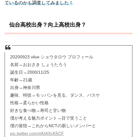
ているのかも調査してみました！
仙台高校出身？向上高校出身？
20200923 vlive ショウタロウ プロフィール
名前→おおさき しょうたろう
誕生日→2000/11/25
年齢→21歳
出身→神奈川県
趣味、特技→モッパンを見る、ダンス、バスケ
性格→柔らかい性格
好きな食べ物→寿司と甘い物
僕が考える魅力ポイント→目で笑うこと
僕の覚悟→これからNCTの新しいメンバーと
pic.twitter.com/pKtAXcK5CF