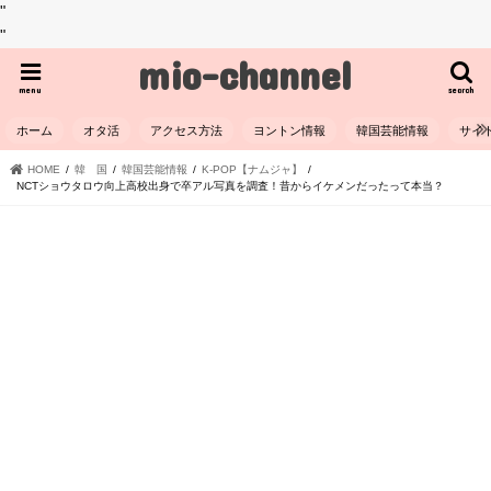
"
"
mio-channel
menu
search
ホーム
オタ活
アクセス方法
ヨントン情報
韓国芸能情報
サイ
HOME
韓 国
韓国芸能情報
K-POP【ナムジャ】
NCTショウタロウ向上高校出身で卒アル写真を調査！昔からイケメンだったって本当？