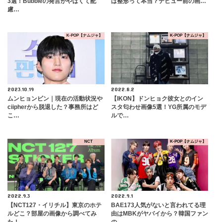
3選！Bubbleの発言がやばくて配
は整形って本当？デビュー前の画…
慮…
K-POP【ナムジャ】
K-POP【ナムジャ】
2023.10.19
2022.8.2
ムンヒョンビン｜現在の活動状況や
【IKON】ドンヒョク彼女とのイン
ciipherから脱退した？事務所はど
スタ匂わせ画像5選！YG所属のモデ
こ…
ルで…
NCT
K-POP【ナムジャ】
2022.9.3
2022.9.1
【NCT127・イリチル】東京のホテ
BAE173人気がないと言われてる理
ルどこ？部屋の画像から調べてみ
由はMBKがヤバイから？韓国ファン
た！
の…