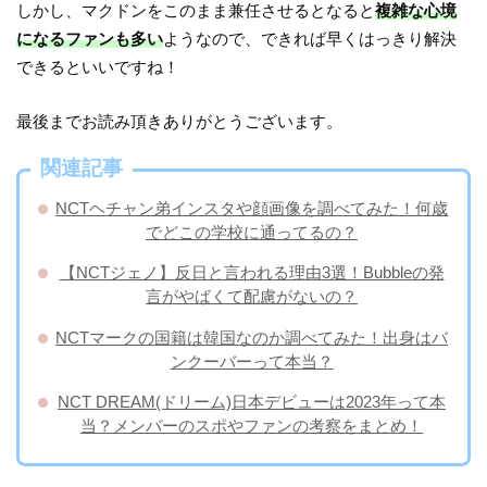
しかし、マクドンをこのまま兼任させるとなると
複雑な心境
になるファンも多い
ようなので、できれば早くはっきり解決
できるといいですね！
最後までお読み頂きありがとうございます。
関連記事
NCTヘチャン弟インスタや顔画像を調べてみた！何歳
でどこの学校に通ってるの？
【NCTジェノ】反日と言われる理由3選！Bubbleの発
言がやばくて配慮がないの？
NCTマークの国籍は韓国なのか調べてみた！出身はバ
ンクーバーって本当？
NCT DREAM(ドリーム)日本デビューは2023年って本
当？メンバーのスポやファンの考察をまとめ！