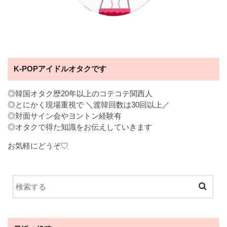
K-POPアイドルオタクです
◎韓国オタク歴20年以上のコテコテ関西人
◎とにかく現場重視で ＼渡韓回数は30回以上／
◎対面サイン会やヨントン経験有
◎オタクで得た知識をお伝えしていきます
お気軽にどうぞ♡