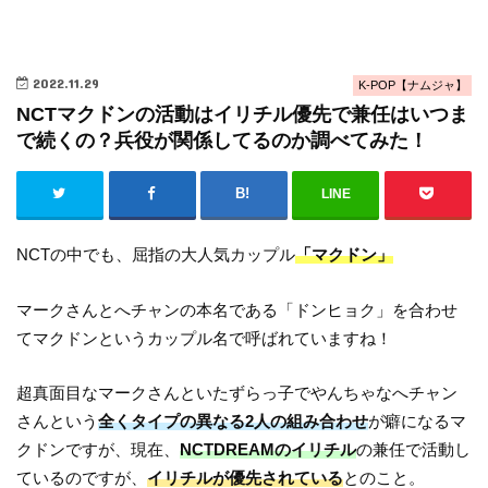
2022.11.29
K-POP【ナムジャ】
NCTマクドンの活動はイリチル優先で兼任はいつま
で続くの？兵役が関係してるのか調べてみた！
LINE
NCTの中でも、屈指の大人気カップル
「マクドン」
マークさんとへチャンの本名である「ドンヒョク」を合わせ
てマクドンというカップル名で呼ばれていますね！
超真面目なマークさんといたずらっ子でやんちゃなへチャン
さんという
全くタイプの異なる2人の組み合わせ
が癖になるマ
クドンですが、現在、
NCTDREAMのイリチル
の兼任で活動し
ているのですが、
イリチルが優先されている
とのこと。