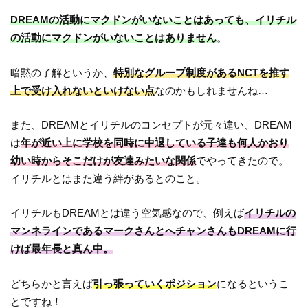
DREAMの活動にマクドンがいないことはあっても、イリチル
の活動にマクドンがいないことはありません
。
暗黙の了解というか、
特別なグループ制度があるNCTを推す
上で受け入れないといけない点
なのかもしれませんね…
また、DREAMとイリチルのコンセプトが元々違い、DREAM
は
年が近い上に学校を同時に中退している子達も何人かおり
幼い時からそこだけが友達みたいな関係
でやってきたので。
イリチルとはまた違う絆があるとのこと。
イリチルもDREAMとは違う空気感なので、例えば
イリチルの
マンネラインであるマークさんとへチャンさんもDREAMに行
けば最年長と真ん中。
どちらかと言えば
引っ張っていくポジション
になるというこ
とですね！