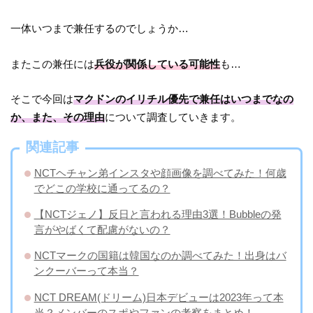
一体いつまで兼任するのでしょうか…
またこの兼任には
兵役が関係している可能性
も…
そこで今回は
マクドンのイリチル優先で兼任はいつまでなの
か、また、その理由
について調査していきます。
関連記事
NCTヘチャン弟インスタや顔画像を調べてみた！何歳
でどこの学校に通ってるの？
【NCTジェノ】反日と言われる理由3選！Bubbleの発
言がやばくて配慮がないの？
NCTマークの国籍は韓国なのか調べてみた！出身はバ
ンクーバーって本当？
NCT DREAM(ドリーム)日本デビューは2023年って本
当？メンバーのスポやファンの考察をまとめ！