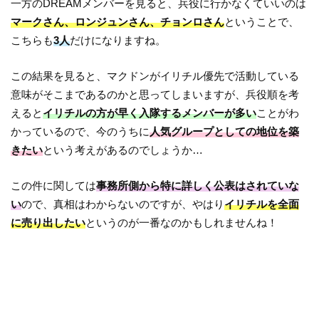
一方のDREAMメンバーを見ると、兵役に行かなくていいのは
マークさん、ロンジュンさん、チョンロさん
ということで、
こちらも
3人
だけになりますね。
この結果を見ると、マクドンがイリチル優先で活動している
意味がそこまであるのかと思ってしまいますが、兵役順を考
えると
イリチルの方が早く入隊するメンバーが多い
ことがわ
かっているので、今のうちに
人気グループとしての地位を築
きたい
という考えがあるのでしょうか…
この件に関しては
事務所側から特に詳しく公表はされていな
い
ので、真相はわからないのですが、やはり
イリチルを全面
に売り出したい
というのが一番なのかもしれませんね！