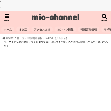
"
"
mio-channel
menu
search
ホーム
オタ活
アクセス方法
ヨントン情報
韓国芸能情報
サイ
HOME
韓 国
韓国芸能情報
K-POP【ナムジャ】
NCTマクドンの活動はイリチル優先で兼任はいつまで続くの？兵役が関係してるのか調べてみ
た！