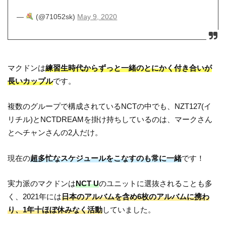
—
(@71052sk)
May 9, 2020
マクドンは
練習生時代からずっと一緒のとにかく付き合いが
長いカップル
です。
複数のグループで構成されているNCTの中でも、NZT127(イ
リチル)とNCTDREAMを掛け持ちしているのは、マークさん
とへチャンさんの2人だけ。
現在の
超多忙なスケジュールをこなすのも常に一緒
です！
実力派のマクドンは
NCT U
のユニットに選抜されることも多
く、2021年には
日本のアルバムを含め6枚のアルバムに携わ
り、1年十ほぼ休みなく活動
していました。