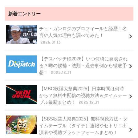
新着エントリー
チェ・ガンロクのプロフィールと経歴！名
言や人気の理由も調べてみた！
2026.01.13
【デスパッチ砲2026】いつ何時に発表され
る？噂の候補・法則・過去事例から徹底予
想！
2025.12.31
【MBC歌謡大祭典2025】日本時間は何時
から？無料生配信の視聴方法＆タイムテー
ブル最新まとめ！
2025.12.31
【SBS歌謡大祭典2025】無料視聴方法・タ
イムテーブル（タイテ）速報やセトリ！出
演者や視聴プラットフォームまとめ！