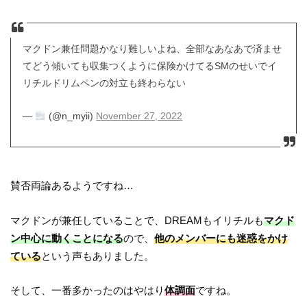
マクドン兼任問題かなり難しいよね、全部なあなあで済ませ
てどう傾いても収集つくように保険かけてるSMのせいでイ
リチルドリムペンの対立も終わらない
—
(@n_myii)
November 27, 2022
賛否両論あるようですね…
マクドンが兼任していることで、DREAMもイリチルも
マクド
ン中心に動くことになる
ので、
他のメンバーにも迷惑をかけ
ている
という声もありました。
そして、一番多かったのはやはり
体調面
ですね。