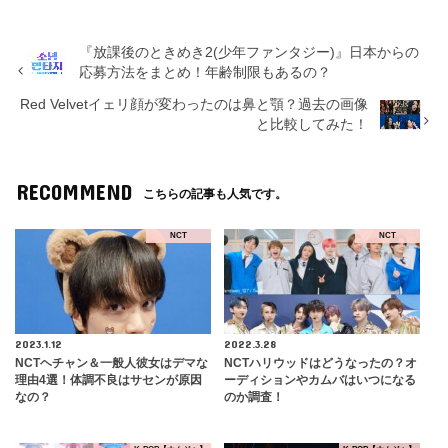
『放課後のときめき2(少年ファンタジー)』日本からの
応募方法をまとめ！年齢制限もあるの？
Red Velvetイェリ顔が変わったのは鼻と顎？過去の画像
と比較してみた！
RECOMMEND
こちらの記事も人気です。
NCT
NCT
2023.1.12
2022.3.28
NCTヘチャン＆一般人彼女はデマな
NCTハリウッドはどうなったの？オ
理由4選！体調不良はサセンが原因
ーディションやカムバはいつになる
なの？
のか調査！