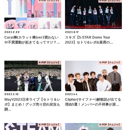
K-POP【ナムジャ】
K-POP【ナムジャ】
2023.2.22
2023.8.17
Carat棒(カラット棒)ver3買わない
スキズ【5-STAR Dome Tour
や不買運動が起きてるってマジ？…
2023】セトリ&レポ&座席の…
K-POP【ナムジャ】
K-POP【ナムジャ】
2023.5.10
2023.4.4
WayV2023日本ライブ【セトリ＆レ
Ciipher(サイファー)解散説が出てる
ポ】まとめ！グッズ売り切れ状況も
理由5選！メンバーの不祥事が原…
調…
K-POP【ナムジャ】
K-POP【ナムジャ】