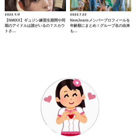
2022.9.17
2022.7.22
【NMIXX】ギュジン練習生期間や同
NewJeansメンバープロフィールを
期のアイドルは誰がいるの？スカウ
年齢順にまとめ！グループ名の由来
トさ…
も…