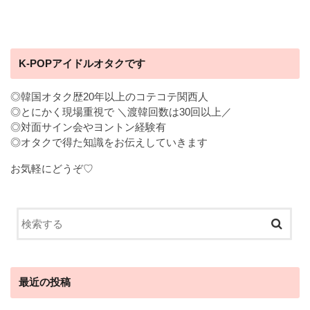
K-POPアイドルオタクです
◎韓国オタク歴20年以上のコテコテ関西人
◎とにかく現場重視で ＼渡韓回数は30回以上／
◎対面サイン会やヨントン経験有
◎オタクで得た知識をお伝えしていきます
お気軽にどうぞ♡
最近の投稿