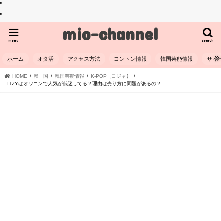
"
"
mio-channel
menu
search
ホーム
オタ活
アクセス方法
ヨントン情報
韓国芸能情報
サイ
HOME
韓 国
韓国芸能情報
K-POP【ヨジャ】
ITZYはオワコンで人気が低迷してる？理由は売り方に問題があるの？