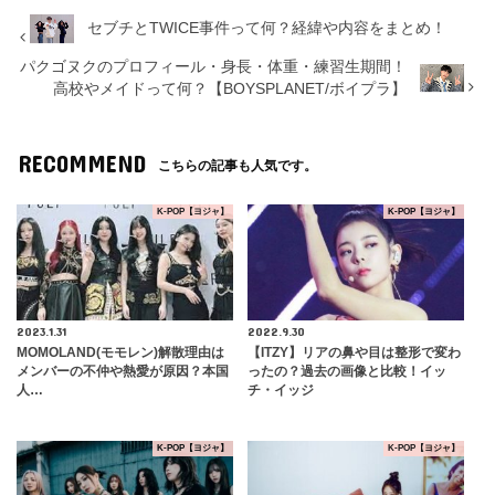
セブチとTWICE事件って何？経緯や内容をまとめ！
パクゴヌクのプロフィール・身長・体重・練習生期間！
高校やメイドって何？【BOYSPLANET/ボイプラ】
RECOMMEND
こちらの記事も人気です。
K-POP【ヨジャ】
K-POP【ヨジャ】
2023.1.31
2022.9.30
MOMOLAND(モモレン)解散理由は
【ITZY】リアの鼻や目は整形で変わ
メンバーの不仲や熱愛が原因？本国
ったの？過去の画像と比較！イッ
人…
チ・イッジ
K-POP【ヨジャ】
K-POP【ヨジャ】