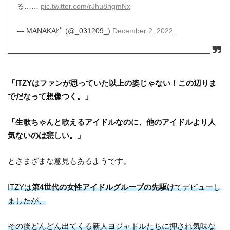
る……
pic.twitter.com/rJhu8hgmNx
— MANAKAﾋﾟ (@_031209_)
December 2, 2022
「ITZYはファンが思っていた以上の姿じゃない！この辺りま
でだなって想像つく。」
「生歌ちゃんと歌えるアイドルなのに、他のアイドルより人
気ないのは悲しい。」
とさまざまな意見もあるようです。
ITZYは
第4世代の女性アイドルグループの先駆け
でデビューし
ましたが、
その後どんどん出てくる新人ヨジャドルたちに押され気味な