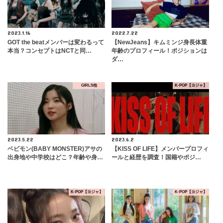
2023.1.16
2022.7.22
GOT the beatメンバーは変わるって
【NewJeans】キムミンジ身長体重
本当？コンセプトはNCTと同…
年齢のプロフィール！ポジションは
ダ…
GIRLS他
K-POP【ヨジャ】
2023.5.22
2023.6.2
ベビモン(BABY MONSTER)アサの
【KISS OF LIFE】メンバープロフィ
出身地や中学校はどこ？年齢や身…
ールと経歴を調査！国籍やポジ…
K-POP【ヨジャ】
K-POP【ヨジャ】