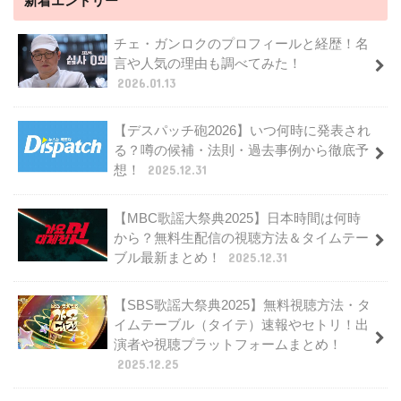
新着エントリー
チェ・ガンロクのプロフィールと経歴！名
言や人気の理由も調べてみた！
2026.01.13
【デスパッチ砲2026】いつ何時に発表され
る？噂の候補・法則・過去事例から徹底予
想！
2025.12.31
【MBC歌謡大祭典2025】日本時間は何時
から？無料生配信の視聴方法＆タイムテー
ブル最新まとめ！
2025.12.31
【SBS歌謡大祭典2025】無料視聴方法・タ
イムテーブル（タイテ）速報やセトリ！出
演者や視聴プラットフォームまとめ！
2025.12.25