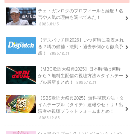
チェ・ガンロクのプロフィールと経歴！名
言や人気の理由も調べてみた！
2026.01.13
【デスパッチ砲2026】いつ何時に発表され
る？噂の候補・法則・過去事例から徹底予
想！
2025.12.31
【MBC歌謡大祭典2025】日本時間は何時
から？無料生配信の視聴方法＆タイムテー
ブル最新まとめ！
2025.12.31
【SBS歌謡大祭典2025】無料視聴方法・タ
イムテーブル（タイテ）速報やセトリ！出
演者や視聴プラットフォームまとめ！
2025.12.25
白と黒のスプーン2 ｜ソンジョンウォンの