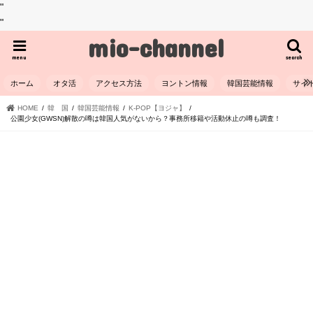
"
"
mio-channel
menu
search
ホーム
オタ活
アクセス方法
ヨントン情報
韓国芸能情報
サイ
HOME
韓 国
韓国芸能情報
K-POP【ヨジャ】
公園少女(GWSN)解散の噂は韓国人気がないから？事務所移籍や活動休止の噂も調査！