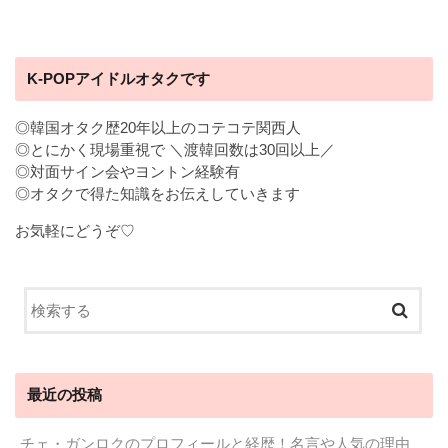
K-POPアイドルオタクです
◎韓国オタク歴20年以上のコテコテ関西人
◎とにかく現場重視で ＼渡韓回数は30回以上／
◎対面サイン会やヨントン経験有
◎オタクで得た知識をお伝えしていきます
お気軽にどうぞ♡
最近の投稿
チェ・ガンロクのプロフィールと経歴！名言や人気の理由