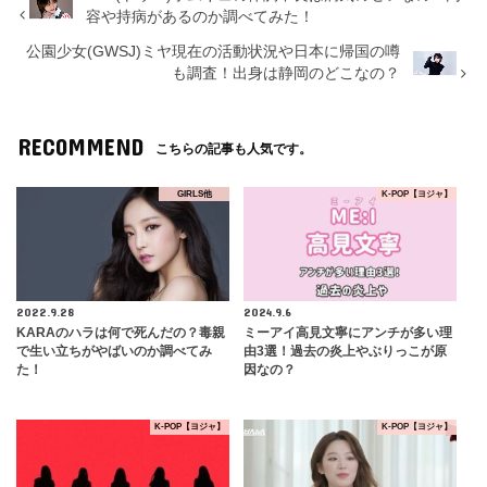
容や持病があるのか調べてみた！
公園少女(GWSJ)ミヤ現在の活動状況や日本に帰国の噂
も調査！出身は静岡のどこなの？
RECOMMEND
こちらの記事も人気です。
GIRLS他
K-POP【ヨジャ】
2022.9.28
2024.9.6
KARAのハラは何で死んだの？毒親
ミーアイ高見文寧にアンチが多い理
で生い立ちがやばいのか調べてみ
由3選！過去の炎上やぶりっこが原
た！
因なの？
K-POP【ヨジャ】
K-POP【ヨジャ】