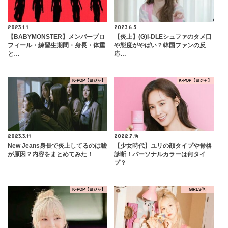
2023.1.1
2023.6.5
【BABYMONSTER】メンバープロ
【炎上】(G)I-DLEシュファのタメ口
フィール・練習生期間・身長・体重
や態度がやばい？韓国ファンの反
と…
応…
K-POP【ヨジャ】
K-POP【ヨジャ】
2023.3.11
2022.7.14
New Jeans身長で炎上してるのは嘘
【少女時代】ユリの顔タイプや骨格
が原因？内容をまとめてみた！
診断！パーソナルカラーは何タイ
プ？
K-POP【ヨジャ】
GIRLS他