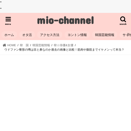
"
"
mio-channel
menu
search
ホーム
オタ活
アクセス方法
ヨントン情報
韓国芸能情報
サイ
HOME
韓 国
韓国芸能情報
韓☆俳優&女優
ウドファン整形の噂は目と鼻なのか過去の画像と比較！筋肉や腹筋までイケメンって本当？