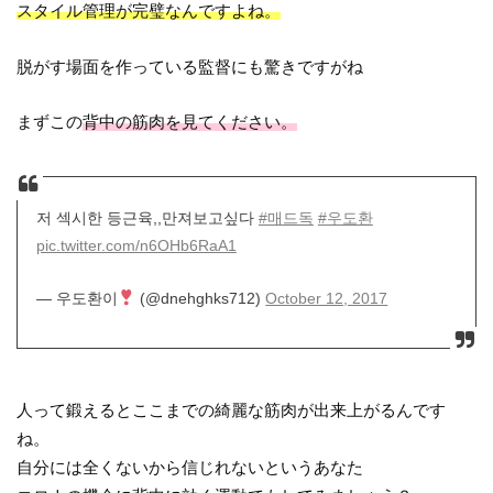
スタイル管理が完璧なんですよね。
脱がす場面を作っている監督にも驚きですがね
まずこの
背中の筋肉を見てください。
저 섹시한 등근육,,만져보고싶다
#매드독
#우도환
pic.twitter.com/n6OHb6RaA1
— 우도환이
(@dnehghks712)
October 12, 2017
人って鍛えるとここまでの綺麗な筋肉が出来上がるんです
ね。
自分には全くないから信じれないというあなた