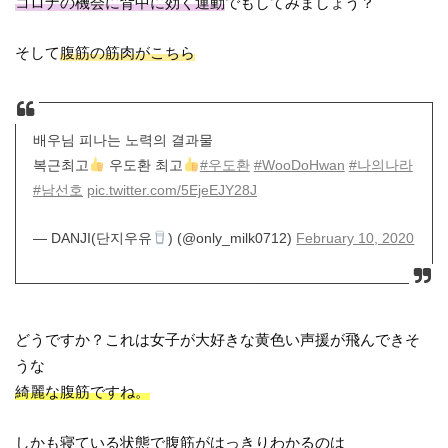
コロナの機会に背中に効く運動
でもしてみましょう？
そして
腹筋の筋肉がこちら
배우님 피나는 노력의 결과물
복근최고
우도환 최고
#우도환
#WooDoHwan
#나의나라
#남선호
pic.twitter.com/5EjeEJY28J
— DANJI(단지우유
) (@only_milk0712)
February 10, 2020
どうですか？これは女子が大好きな黄色い声援が飛んできそ
うな
綺麗な腹筋ですね。
しかも寝ている状態で腹筋がはっきりわかるのは