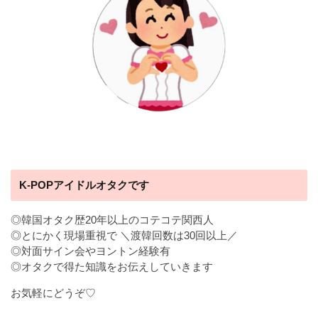
K-POPアイドルオタクです
◎韓国オタク歴20年以上のコテコテ関西人
◎とにかく現場重視で ＼渡韓回数は30回以上／
◎対面サイン会やヨントン経験有
◎オタクで得た知識をお伝えしていきます
お気軽にどうぞ♡