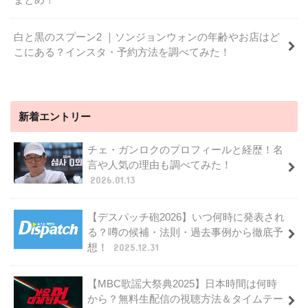
白と黒のスプーン2 ｜ソンジョンウォンの年齢やお店はど
こにある？インスタ・予約方法を調べてみた！
新着エントリー
チェ・ガンロクのプロフィールと経歴！名
言や人気の理由も調べてみた！
2026.01.13
【デスパッチ砲2026】いつ何時に発表され
る？噂の候補・法則・過去事例から徹底予
想！
2025.12.31
【MBC歌謡大祭典2025】日本時間は何時
から？無料生配信の視聴方法＆タイムテー