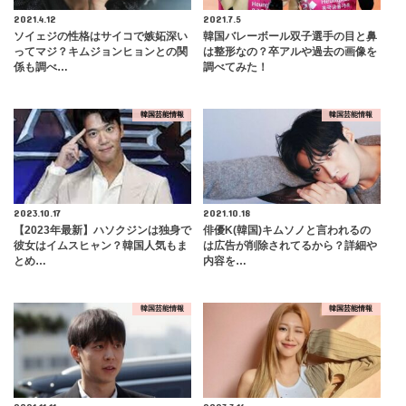
2021.4.12
2021.7.5
ソイェジの性格はサイコで嫉妬深い
韓国バレーボール双子選手の目と鼻
ってマジ？キムジョンヒョンとの関
は整形なの？卒アルや過去の画像を
係も調べ…
調べてみた！
韓国芸能情報
韓国芸能情報
2023.10.17
2021.10.18
【2023年最新】ハソクジンは独身で
俳優K(韓国)キムソノと言われるの
彼女はイムスヒャン？韓国人気もま
は広告が削除されてるから？詳細や
とめ…
内容を…
韓国芸能情報
韓国芸能情報