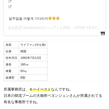
일주일을 어떻게 기다리지
우도환
(@wdohwan)がシェアした投稿 –
2020年 4月月25日午前9時01分PDT
名前
ウドファン(우도환)
出身
韓国
生年月日
1992年7月12日
身長
180㎝
体重
65㎏
血液型
B型
所属事務所は、
キーイースト
なんですね。
日本の韓流ブームの大御所ペヨンジュンさんが所属されてる
有名な事務所ですね。