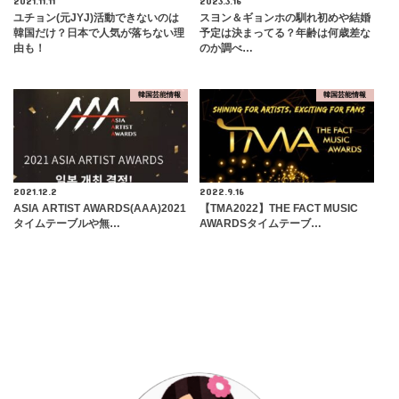
2021.11.11
2023.3.16
ユチョン(元JYJ)活動できないのは
スヨン＆ギョンホの馴れ初めや結婚
韓国だけ？日本で人気が落ちない理
予定は決まってる？年齢は何歳差な
由も！
のか調べ…
韓国芸能情報
韓国芸能情報
2021.12.2
2022.9.16
ASIA ARTIST AWARDS(AAA)2021
【TMA2022】THE FACT MUSIC
タイムテーブルや無…
AWARDSタイムテーブ…