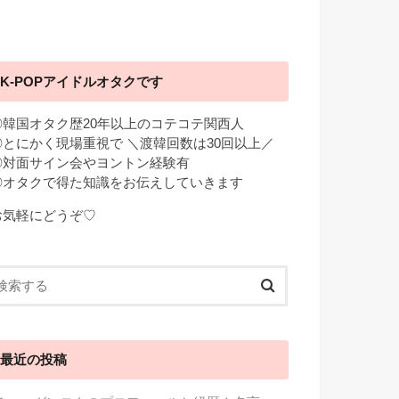
K-POPアイドルオタクです
◎韓国オタク歴20年以上のコテコテ関西人
◎とにかく現場重視で ＼渡韓回数は30回以上／
◎対面サイン会やヨントン経験有
◎オタクで得た知識をお伝えしていきます
お気軽にどうぞ♡
最近の投稿