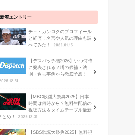
新着エントリー
チェ・ガンロクのプロフィール
と経歴！名言や人気の理由も調
べてみた！
2026.01.13
【デスパッチ砲2026】いつ何時
に発表される？噂の候補・法
則・過去事例から徹底予想！
2025.12.31
【MBC歌謡大祭典2025】日本
時間は何時から？無料生配信の
視聴方法＆タイムテーブル最新
まとめ！
2025.12.31
【SBS歌謡大祭典2025】無料視