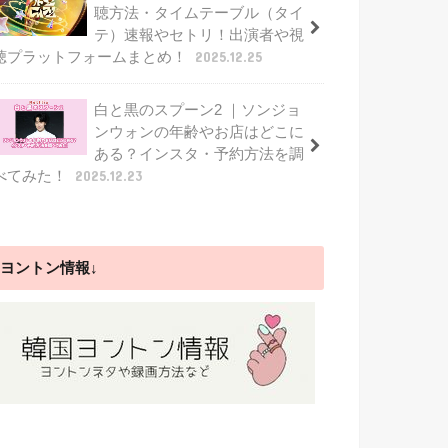
聴方法・タイムテーブル（タイ
テ）速報やセトリ！出演者や視
聴プラットフォームまとめ！
2025.12.25
白と黒のスプーン2 ｜ソンジョ
ンウォンの年齢やお店はどこに
ある？インスタ・予約方法を調
べてみた！
2025.12.23
ヨントン情報↓