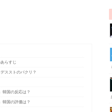
』のあらすじ
』はデスストのパクリ？
！
世主』韓国の反応は？
世主』韓国の評価は？