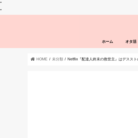
"
"
ホーム
オタ活
HOME
未分類
Netflix『配達人終末の救世主』はデス