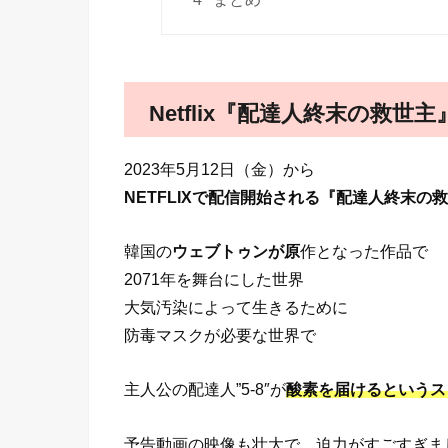
Netflix『配達人終末の救世
2023年5月12日（金）から
NETFLIXで配信開始される『配達人終末の
韓国の
ウェブトゥンが原
作となった作品で
2071年を舞台にした世界
大気汚染によって生きるために
防毒マスクが必要な世界で
主人公の配達人”5-8″が
酸素を届けるというス
予告動画の映像も壮大で、迫力がすごすぎま