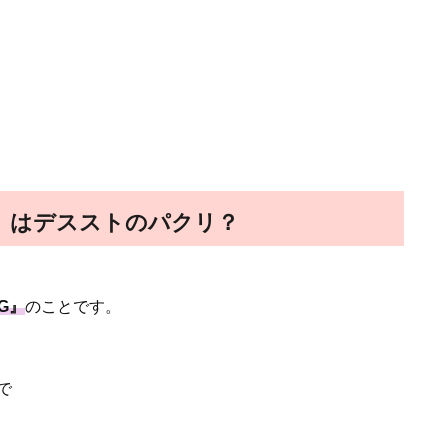
世主』はデスストのパクリ？
NG』
のことです。
で