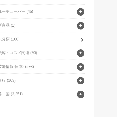
ユーチューバー
(45)
新商品
(1)
未分類
(160)
美容・コスメ関連
(90)
芸能情報-日本-
(598)
銀行
(163)
韓 国
(3,251)