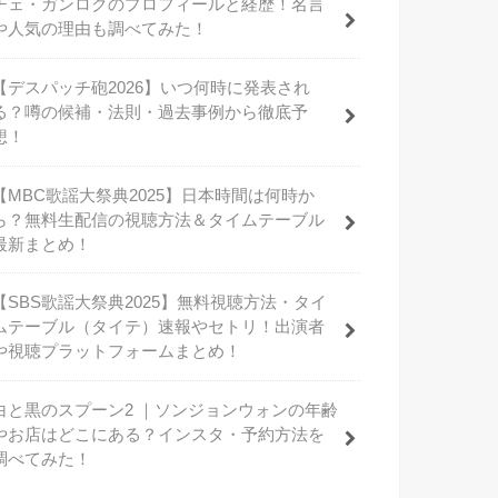
チェ・ガンロクのプロフィールと経歴！名言
や人気の理由も調べてみた！
【デスパッチ砲2026】いつ何時に発表され
る？噂の候補・法則・過去事例から徹底予
想！
【MBC歌謡大祭典2025】日本時間は何時か
ら？無料生配信の視聴方法＆タイムテーブル
最新まとめ！
【SBS歌謡大祭典2025】無料視聴方法・タイ
ムテーブル（タイテ）速報やセトリ！出演者
や視聴プラットフォームまとめ！
白と黒のスプーン2 ｜ソンジョンウォンの年齢
やお店はどこにある？インスタ・予約方法を
調べてみた！