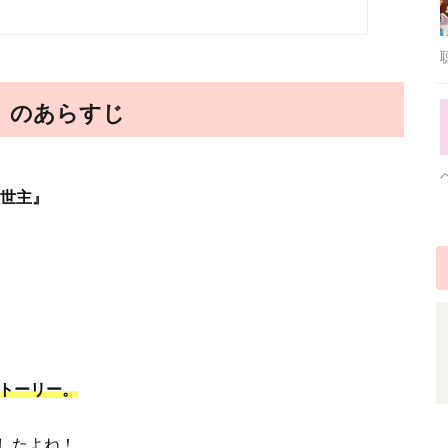
主』のあらすじ
救世主』
トーリー。
したよね！