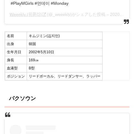
#PlayMGirls #먼데이 #Monday
Weeekly (위클리)
(@_weeekly)がシェアした投稿 –
2020年 4月月1日午後11時01分PDT
名前
キムジミン(김지민)
出身
韓国
生年月日
2002年5月10日
身長
169㎝
血液型
B型
ポジション
リードボーカル、リードダンサー、ラッパー
パクソウン