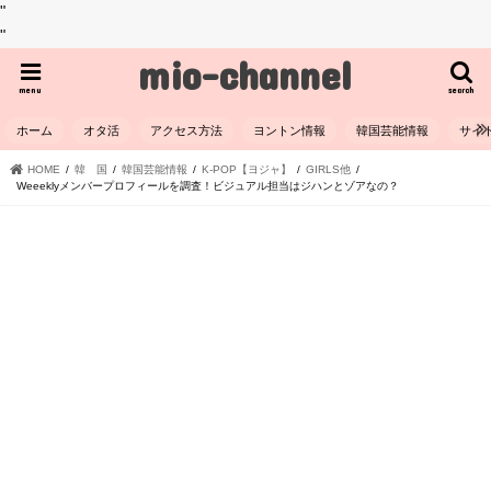
"
"
mio-channel
menu
search
ホーム
オタ活
アクセス方法
ヨントン情報
韓国芸能情報
サイ
HOME
韓 国
韓国芸能情報
K-POP【ヨジャ】
GIRLS他
Weeeklyメンバープロフィールを調査！ビジュアル担当はジハンとゾアなの？