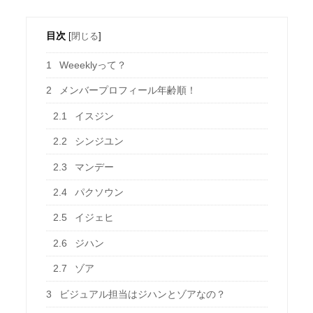
目次
[
閉じる
]
1
Weeeklyって？
2
メンバープロフィール年齢順！
2.1
イスジン
2.2
シンジユン
2.3
マンデー
2.4
パクソウン
2.5
イジェヒ
2.6
ジハン
2.7
ゾア
3
ビジュアル担当はジハンとゾアなの？