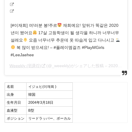
[#이재희] 여!러분 봉!주르
재희예요! 앞뒤가 똑같은 2020
년이 됐어요
17살 고등학생이 될 생각을 하니까 너무너무
설레요
요즘 너무너무 추운데 옷 따숩게 입고 다니시고
복 많이 받으세요! – #플레이엠걸즈 #PlayMGirls
#LeeJaehee
Weeekly (위클리)
(@_weeekly)がシェアした投稿 –
2020年 1月月4日午後7時34分PST
名前
イジェヒ(이재희 )
出身
韓国
生年月日
2004年3月18日
血液型
B型
ポジション
リードラッパー、ボーカル