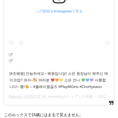
この投稿をInstagramで見る
[#조혜원] 안뇽하세요~ 혜원입니당! 소은 원장님이 해주신 메
이크업!! 와아~
여러분
소은 언니
사룽합
니다~ 뿅!
– #플레이엠걸즈 #PlayMGirls #ChoHyewon
Weeekly (위클리)
(@_weeekly)がシェアした投稿 –
2020年 1月月10日午前2時27分PST
このルックスで15歳にはまるで見えません。