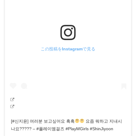
この投稿をInstagramで見る
[#신지윤] 여러분 보고싶어요 흑흑
요즘 뭐하고 지내시
나요????? – #플레이엠걸즈 #PlayMGirls #ShinJiyoon