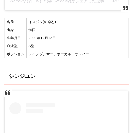
Weeekly (위클리)
(@_weeekly)がシェアした投稿 –
2020年 4月月8日午前1時33分PDT
名前
イスジン(이수진)
出身
韓国
生年月日
2001年12月12日
血液型
A型
ポジション
メインダンサー、ボーカル、ラッパー
シンジユン