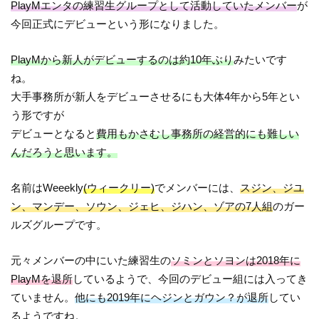
PlayMエンタの練習生グループとして活動していたメンバー
が
今回正式にデビューという形になりました。
PlayMから新人がデビューするのは約10年ぶり
みたいです
ね。
大手事務所が新人をデビューさせるにも大体4年から5年とい
う形ですが
デビューとなると
費用もかさむし事務所の経営的にも難しい
んだろうと思います。
名前はWeeekly
(ウィークリー)
でメンバーには、
スジン、ジユ
ン、マンデー、ソウン、ジェヒ、ジハン、ゾアの7人組
のガー
ルズグループです。
元々メンバーの中にいた練習生の
ソミンとソヨンは2018年に
PlayMを退所
しているようで、今回のデビュー組には入ってき
ていません。
他にも2019年にヘジンとガウン？が退所
してい
るようですね。