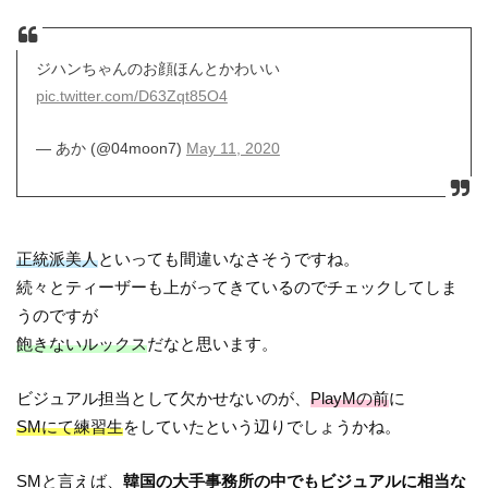
ジハンちゃんのお顔ほんとかわいい
pic.twitter.com/D63Zqt85O4
— あか (@04moon7)
May 11, 2020
正統派美人
といっても間違いなさそうですね。
続々とティーザーも上がってきているのでチェックしてしま
うのですが
飽きないルックス
だなと思います。
ビジュアル担当として欠かせないのが、
PlayMの前
に
SMにて練習生
をしていたという辺りでしょうかね。
SMと言えば、
韓国の大手事務所の中でもビジュアルに相当な