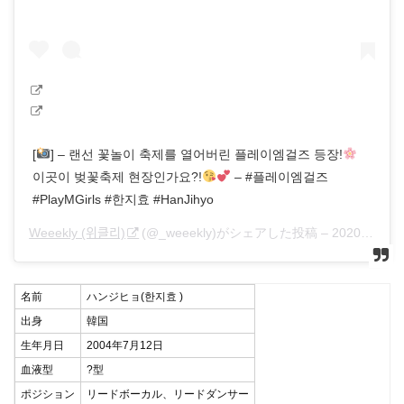
[
] – 랜선 꽃놀이 축제를 열어버린 플레이엠걸즈 등장!
이곳이 벚꽃축제 현장인가요?!
– #플레이엠걸즈
#PlayMGirls #한지효 #HanJihyo
Weeekly (위클리)
(@_weeekly)がシェアした投稿 –
2020年 4月月1日午後11時04分PDT
名前
ハンジヒョ(한지효 )
出身
韓国
生年月日
2004年7月12日
血液型
?型
ポジション
リードボーカル、リードダンサー