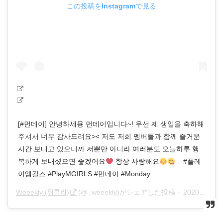
この投稿をInstagramで見る
[#먼데이] 안녕하세용 먼데이입니다~! 우선 제 생일을 축하해
주셔서 너무 감사드려요>< 저도 저희 멤버들과 함께 즐거운
시간 보내고 있으니까 저뿐만 아니라 여러분도 오늘하루 행
복하게 보내셨으면 좋겠어요
항상 사랑해요
– #플레
이엠걸즈 #PlayMGIRLS #먼데이 #Monday
Weeekly (위클리)
(@_weeekly)がシェアした投稿 –
2020年 5月月9日午後10時04分PDT