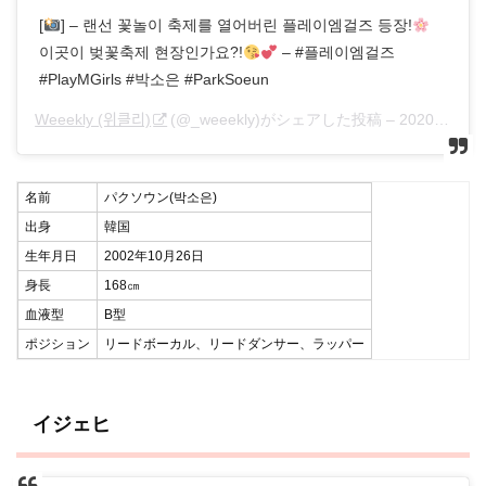
[
] – 랜선 꽃놀이 축제를 열어버린 플레이엠걸즈 등장!
이곳이 벚꽃축제 현장인가요?!
– #플레이엠걸즈
#PlayMGirls #박소은 #ParkSoeun
Weeekly (위클리)
(@_weeekly)がシェアした投稿 –
2020年 4月月1日午後11時05分PDT
名前
パクソウン(박소은)
出身
韓国
生年月日
2002年10月26日
身長
168㎝
血液型
B型
ポジション
リードボーカル、リードダンサー、ラッパー
イジェヒ