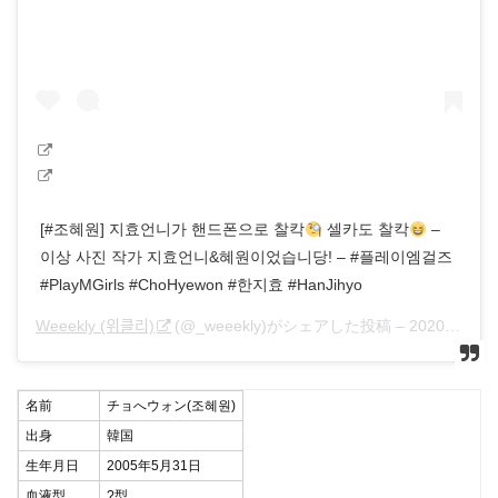
[#조혜원] 지효언니가 핸드폰으로 찰칵
셀카도 찰칵
–
이상 사진 작가 지효언니&혜원이었습니당! – #플레이엠걸즈
#PlayMGirls #ChoHyewon #한지효 #HanJihyo
Weeekly (위클리)
(@_weeekly)がシェアした投稿 –
2020年 1月月15日午後8時26分PST
名前
チョへウォン(조혜원)
出身
韓国
生年月日
2005年5月31日
血液型
?型