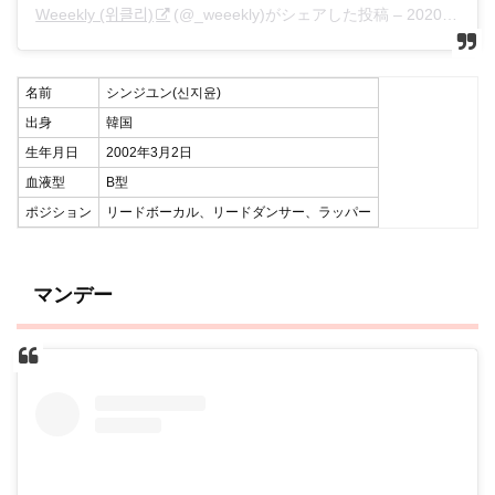
Weeekly (위클리)
(@_weeekly)がシェアした投稿 –
2020年 4月月27日午前1時50分PDT
名前
シンジユン(신지윤)
出身
韓国
生年月日
2002年3月2日
血液型
B型
ポジション
リードボーカル、リードダンサー、ラッパー
マンデー