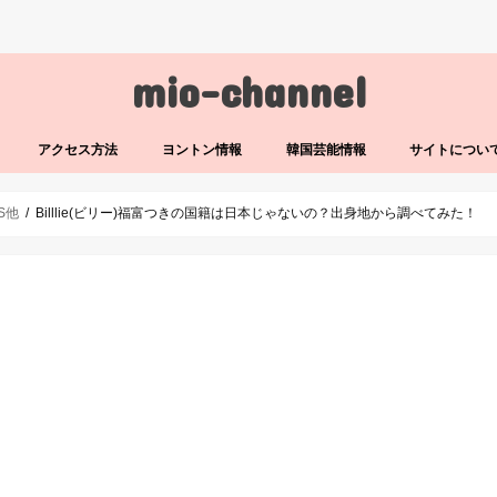
mio-channel
アクセス方法
ヨントン情報
韓国芸能情報
サイトについ
LS他
Billlie(ビリー)福富つきの国籍は日本じゃないの？出身地から調べてみた！