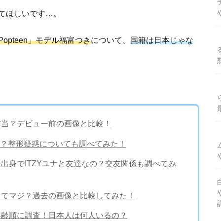
てほしいです…。
Popteen」モデル福富つき
について、
国籍は日本じゃな
って本当？デビュー前の画像と比較！
ハラム？整形疑惑についても調べてみた！
ンリム出身でITZYユナと友達なの？交友関係も調べてみ
整形ってマジ？過去の画像と比較してみた！
ルを年齢順に調査！日本人は何人いるの？