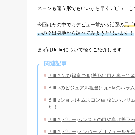
スヨンも違う形でもいいから早くデビューし
今回はその中でもデビュー前から話題の
元「
いの？出身地から調べてみようと思います！
まずはBilllieについて軽くご紹介します！
関連記事
Billlieツキ(福富つき)整形は目と鼻
Billlieのビジュアル担当は元SMの
Billlieション(キムスヨン)高校はハ
た！
Billlie(ビリー)ムンスアの目や鼻は
Billlie(ビリー)メンバープロフィー