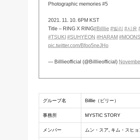
Photographic memories #5
2021. 11. 10. 6PM KST
Title – RING X RING
#Billlie
#빌리
#시윤
#TSUKI
#SUHYEON
#HARAM
#MOON
pic.twitter.com/Bfoo5neJHo
— Billlieofficial (@Billlieofficial)
November
グループ名
Billlie（ビリー）
事務所
MYSTIC STORY
メンバー
ムン・スア, キム・スヒョン