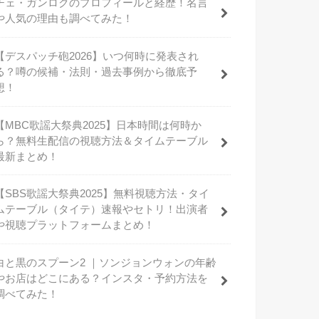
チェ・ガンロクのプロフィールと経歴！名言
や人気の理由も調べてみた！
【デスパッチ砲2026】いつ何時に発表され
る？噂の候補・法則・過去事例から徹底予
想！
【MBC歌謡大祭典2025】日本時間は何時か
ら？無料生配信の視聴方法＆タイムテーブル
最新まとめ！
【SBS歌謡大祭典2025】無料視聴方法・タイ
ムテーブル（タイテ）速報やセトリ！出演者
や視聴プラットフォームまとめ！
白と黒のスプーン2 ｜ソンジョンウォンの年齢
やお店はどこにある？インスタ・予約方法を
調べてみた！