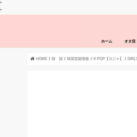
"
"
ホーム
オタ活
HOME
韓 国
韓国芸能情報
K-POP【ヨジャ】
GIR