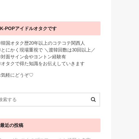
K-POPアイドルオタクです
◎韓国オタク歴20年以上のコテコテ関西人
◎とにかく現場重視で ＼渡韓回数は30回以上／
◎対面サイン会やヨントン経験有
◎オタクで得た知識をお伝えしていきます
お気軽にどうぞ♡
最近の投稿