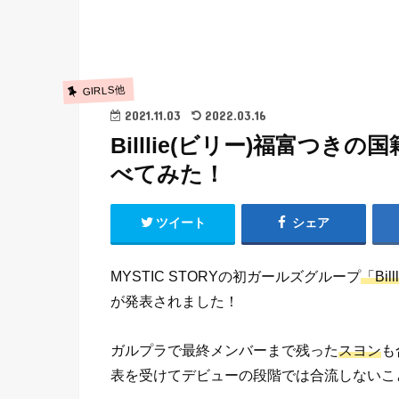
GIRLS他
2021.11.03
2022.03.16
Billlie(ビリー)福富つ
べてみた！
ツイート
シェア
MYSTIC STORYの初ガールズグループ
「Bi
が発表されました！
ガルプラで最終メンバーまで残った
スヨン
も
表を受けてデビューの段階では合流しないこ