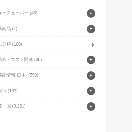
ユーチューバー
(45)
新商品
(1)
未分類
(160)
美容・コスメ関連
(90)
芸能情報-日本-
(598)
銀行
(163)
韓 国
(3,251)