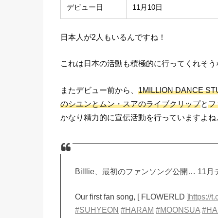
デビュー日
11月10日
日本人が2人もいるんですね！
これは日本の活動も積極的に行ってくれそう
またデビュー前から、
1MILLION DANC
のシユンとムン・スアのライブクリップ
と
フ
かなり精力的に宣伝活動を行っていますよね
Billlie、最初のファンソング公開… 1
Our first fan song, [ FLOWERLD ]
https:/
#SUHYEON
#HARAM
#MOONSUA
#H