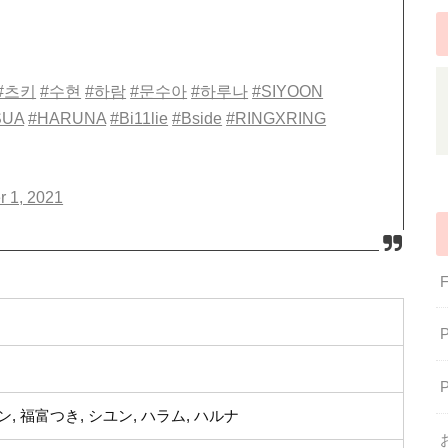
#츠키
#수현
#하람
#문수아
#하루나
#SIYOON
SUA
#HARUNA
#Bi11lie
#Bside
#RINGXRING
 1, 2021
, 福富つき, シユン, ハラム, ハルナ