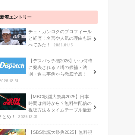
新着エントリー
チェ・ガンロクのプロフィール
と経歴！名言や人気の理由も調
べてみた！
2026.01.13
【デスパッチ砲2026】いつ何時
に発表される？噂の候補・法
則・過去事例から徹底予想！
2025.12.31
【MBC歌謡大祭典2025】日本
時間は何時から？無料生配信の
視聴方法＆タイムテーブル最新
まとめ！
2025.12.31
【SBS歌謡大祭典2025】無料視