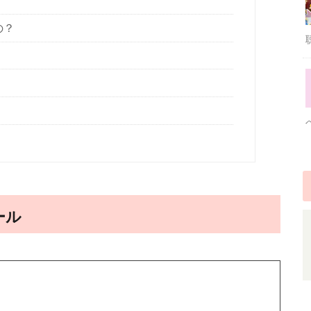
の？
ール