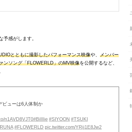
な予感がします。
E STUDIOとともに撮影したパフォーマンス映像
や、
メンバー
ァンソング「FLOWERLD」のMV映像
を公開するなど、
。
1月デビューは6人体制か
/t.co/n1AVD8VJT0
#Billlie
#SIYOON
#TSUKI
ARUNA
#FLOWERLD
pic.twitter.com/YRij1E8Jw2