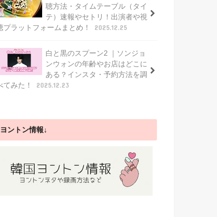
聴方法・タイムテーブル（タイ
テ）速報やセトリ！出演者や視
聴プラットフォームまとめ！
2025.12.25
白と黒のスプーン2 ｜ソンジョ
ンウォンの年齢やお店はどこに
ある？インスタ・予約方法を調
べてみた！
2025.12.23
ヨントン情報↓