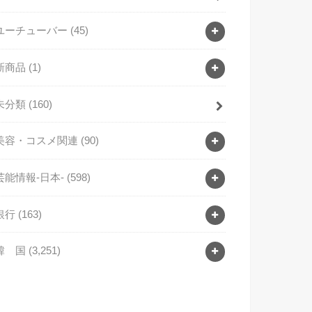
ユーチューバー
(45)
新商品
(1)
未分類
(160)
美容・コスメ関連
(90)
芸能情報-日本-
(598)
銀行
(163)
韓 国
(3,251)