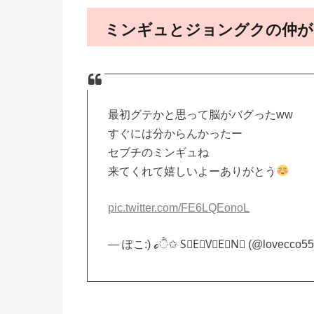
ミンギュとジョングクの仲が
最初グテかと思って脳がバグったww
すぐには分からんかったー
セブチのミンギュね
来てくれて嬉しいよーありがとう
pic.twitter.com/FE6LQEonoL
— ぽこ:) ℴੈ✩ S⃕E⃕V⃕E⃕N⃕ (@lovecco5