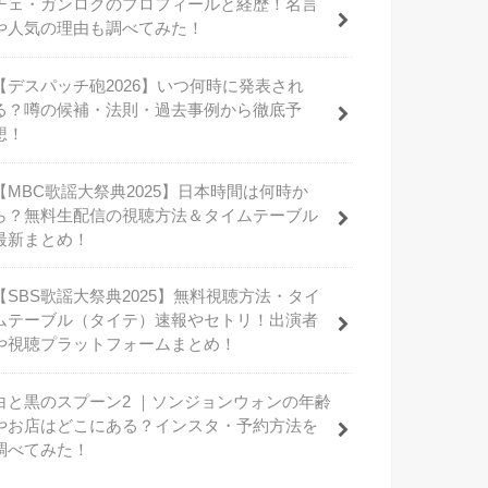
チェ・ガンロクのプロフィールと経歴！名言
や人気の理由も調べてみた！
【デスパッチ砲2026】いつ何時に発表され
る？噂の候補・法則・過去事例から徹底予
想！
【MBC歌謡大祭典2025】日本時間は何時か
ら？無料生配信の視聴方法＆タイムテーブル
最新まとめ！
【SBS歌謡大祭典2025】無料視聴方法・タイ
ムテーブル（タイテ）速報やセトリ！出演者
や視聴プラットフォームまとめ！
白と黒のスプーン2 ｜ソンジョンウォンの年齢
やお店はどこにある？インスタ・予約方法を
調べてみた！