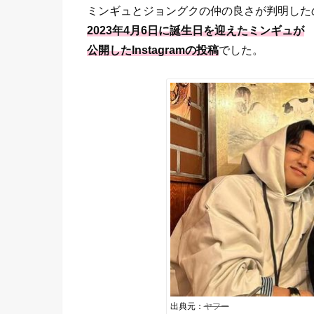
ミンギュとジョングクの仲の良さが判明した
2023年4月6日に誕生日を迎えたミンギュが
公開したInstagramの投稿
でした。
出典元：
ヤフー