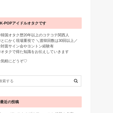
K-POPアイドルオタクです
◎韓国オタク歴20年以上のコテコテ関西人
◎とにかく現場重視で ＼渡韓回数は30回以上／
◎対面サイン会やヨントン経験有
◎オタクで得た知識をお伝えしていきます
お気軽にどうぞ♡
最近の投稿