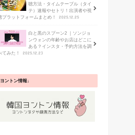
聴方法・タイムテーブル（タイ
テ）速報やセトリ！出演者や視
聴プラットフォームまとめ！
2025.12.25
白と黒のスプーン2 ｜ソンジョ
ンウォンの年齢やお店はどこに
ある？インスタ・予約方法を調
べてみた！
2025.12.23
ヨントン情報↓