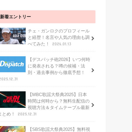
新着エントリー
チェ・ガンロクのプロフィール
と経歴！名言や人気の理由も調
べてみた！
2026.01.13
【デスパッチ砲2026】いつ何時
に発表される？噂の候補・法
則・過去事例から徹底予想！
2025.12.31
【MBC歌謡大祭典2025】日本
時間は何時から？無料生配信の
視聴方法＆タイムテーブル最新
まとめ！
2025.12.31
【SBS歌謡大祭典2025】無料視