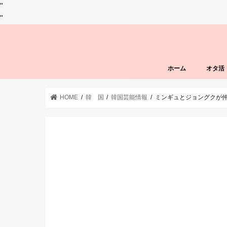
"
"
ホーム
オタ活
HOME
韓 国
韓国芸能情報
ミンギュとジョングクが