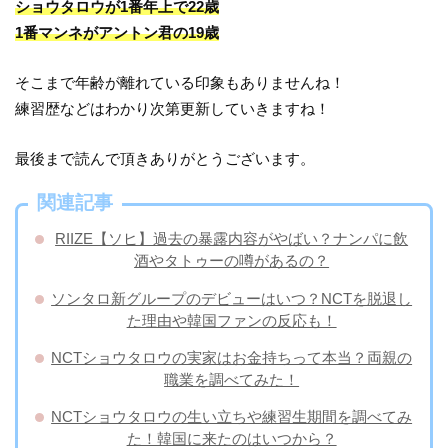
ショウタロウが1番年上で22歳
1番マンネがアントン君の19歳
そこまで年齢が離れている印象もありませんね！
練習歴などはわかり次第更新していきますね！
最後まで読んで頂きありがとうございます。
関連記事
RIIZE【ソヒ】過去の暴露内容がやばい？ナンパに飲
酒やタトゥーの噂があるの？
ソンタロ新グループのデビューはいつ？NCTを脱退し
た理由や韓国ファンの反応も！
NCTショウタロウの実家はお金持ちって本当？両親の
職業を調べてみた！
NCTショウタロウの生い立ちや練習生期間を調べてみ
た！韓国に来たのはいつから？