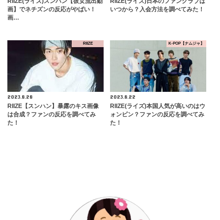
RIIZE(ライズ)スンハン【彼女流出動
RIIZE(ライズ)日本のファンクラブは
画】でネチズンの反応がやばい！
いつから？入会方法を調べてみた！
画…
RIIZE
K-POP【ナムジャ】
2023.8.28
2023.8.22
RIIZE【スンハン】暴露のキス画像
RIIZE(ライズ)本国人気が高いのはウ
は合成？ファンの反応を調べてみ
ォンビン？ファンの反応を調べてみ
た！
た！