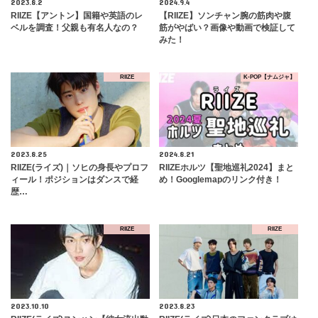
2023.8.2
2024.9.4
RIIZE【アントン】国籍や英語のレ
【RIIZE】ソンチャン腕の筋肉や腹
ベルを調査！父親も有名人なの？
筋がやばい？画像や動画で検証して
みた！
RIIZE
K-POP【ナムジャ】
2023.8.25
2024.8.21
RIIZE(ライズ)｜ソヒの身長やプロフ
RIIZEホルツ【聖地巡礼2024】まと
ィール！ポジションはダンスで経
め！Googlemapのリンク付き！
歴…
RIIZE
RIIZE
2023.10.10
2023.8.23