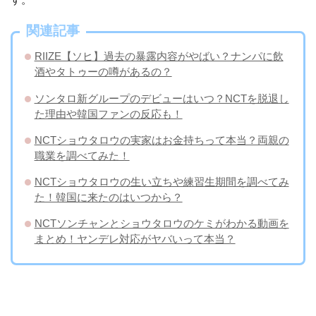
関連記事
RIIZE【ソヒ】過去の暴露内容がやばい？ナンパに飲
酒やタトゥーの噂があるの？
ソンタロ新グループのデビューはいつ？NCTを脱退し
た理由や韓国ファンの反応も！
NCTショウタロウの実家はお金持ちって本当？両親の
職業を調べてみた！
NCTショウタロウの生い立ちや練習生期間を調べてみ
た！韓国に来たのはいつから？
NCTソンチャンとショウタロウのケミがわかる動画を
まとめ！ヤンデレ対応がヤバいって本当？