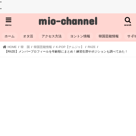
"
"
mio-channel
menu
search
ホーム
オタ活
アクセス方法
ヨントン情報
韓国芸能情報
サイ
HOME
韓 国
韓国芸能情報
K-POP【ナムジャ】
RIIZE
【RIIZE】メンバープロフィールを年齢順にまとめ！練習生歴やポジションも調べてみた！