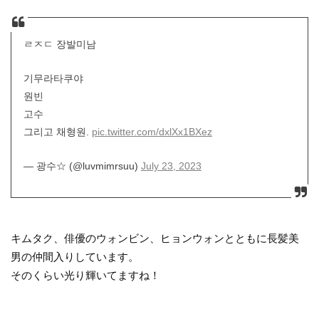
ㄹㅈㄷ 장발미남
기무라타쿠야
원빈
고수
그리고 채형원.
pic.twitter.com/dxlXx1BXez
— 광수☆ (@luvmimrsuu)
July 23, 2023
キムタク、俳優のウォンビン、ヒョンウォンとともに長髪美
男の仲間入りしています。
そのくらい光り輝いてますね！