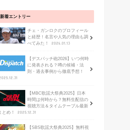
新着エントリー
チェ・ガンロクのプロフィール
と経歴！名言や人気の理由も調
べてみた！
2026.01.13
【デスパッチ砲2026】いつ何時
に発表される？噂の候補・法
則・過去事例から徹底予想！
2025.12.31
【MBC歌謡大祭典2025】日本
時間は何時から？無料生配信の
視聴方法＆タイムテーブル最新
まとめ！
2025.12.31
【SBS歌謡大祭典2025】無料視