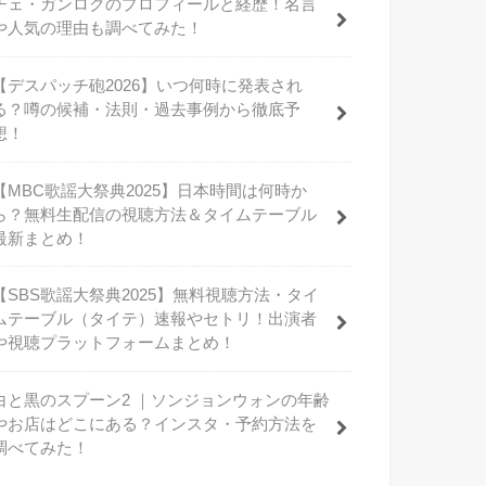
チェ・ガンロクのプロフィールと経歴！名言
や人気の理由も調べてみた！
【デスパッチ砲2026】いつ何時に発表され
る？噂の候補・法則・過去事例から徹底予
想！
【MBC歌謡大祭典2025】日本時間は何時か
ら？無料生配信の視聴方法＆タイムテーブル
最新まとめ！
【SBS歌謡大祭典2025】無料視聴方法・タイ
ムテーブル（タイテ）速報やセトリ！出演者
や視聴プラットフォームまとめ！
白と黒のスプーン2 ｜ソンジョンウォンの年齢
やお店はどこにある？インスタ・予約方法を
調べてみた！