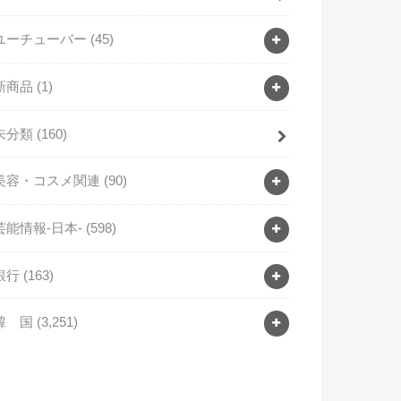
ユーチューバー
(45)
新商品
(1)
未分類
(160)
美容・コスメ関連
(90)
芸能情報-日本-
(598)
銀行
(163)
韓 国
(3,251)