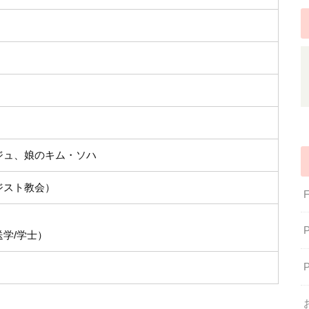
ジュ、娘のキム・ソハ
ジスト教会）
学/学士）