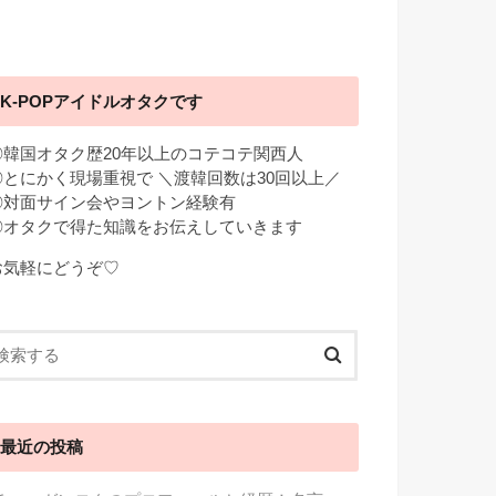
K-POPアイドルオタクです
◎韓国オタク歴20年以上のコテコテ関西人
◎とにかく現場重視で ＼渡韓回数は30回以上／
◎対面サイン会やヨントン経験有
◎オタクで得た知識をお伝えしていきます
お気軽にどうぞ♡
最近の投稿