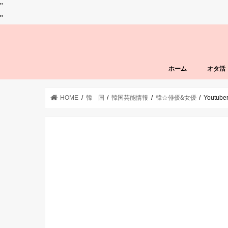
"
"
ホーム
オタ活
HOME
韓 国
韓国芸能情報
韓☆俳優&女優
Yout