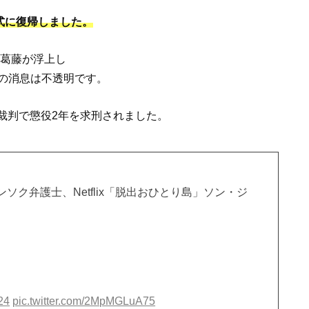
正式に復帰しました。
の葛藤が浮上し
の消息は不透明です。
惑裁判で懲役2年を求刑されました。
ンソク弁護士、Netflix「脱出おひとり島」ソン・ジ
24
pic.twitter.com/2MpMGLuA75