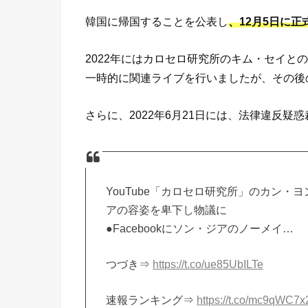
韓国に帰国することを公表し
、12月5日に
2022年にはカロセロ研究所のキム・セイと
一時的に関連ライブを行いましたが、その後
さらに、2022年6月21日には、法律違反疑
YouTube「カロセロ研究所」のカン・ヨ
アの容姿を卑下し物議に
●Facebookにソン・ジアのノーメイ…
つづき⇒
https://t.co/ue85UbILTe
速報ランキング⇒
https://t.co/mc9qWC7x