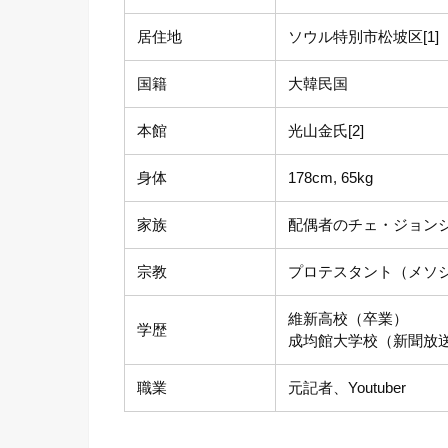
居住地
ソウル特別市松坡区[1]
国籍
大韓民国
本館
光山金氏[2]
身体
178cm, 65kg
家族
配偶者のチェ・ジョン
宗教
プロテスタント（メソ
維新高校（卒業）
学歴
成均館大学校（新聞放送
職業
元記者、Youtuber