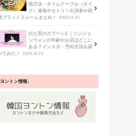
聴方法・タイムテーブル（タイ
テ）速報やセトリ！出演者や視
聴プラットフォームまとめ！
2025.12.25
白と黒のスプーン2 ｜ソンジョ
ンウォンの年齢やお店はどこに
ある？インスタ・予約方法を調
べてみた！
2025.12.23
ヨントン情報↓