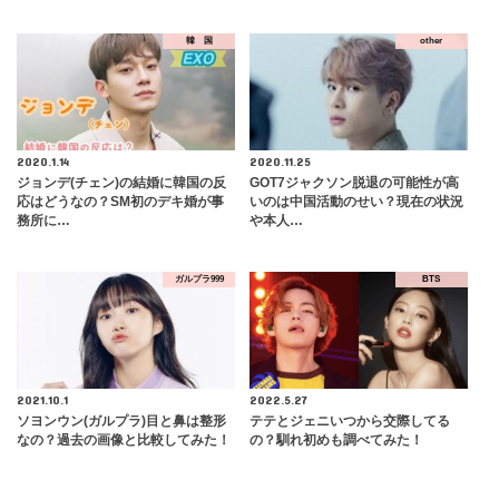
韓 国
other
2020.1.14
2020.11.25
ジョンデ(チェン)の結婚に韓国の反
GOT7ジャクソン脱退の可能性が高
応はどうなの？SM初のデキ婚が事
いのは中国活動のせい？現在の状況
務所に…
や本人…
ガルプラ999
BTS
2021.10.1
2022.5.27
ソヨンウン(ガルプラ)目と鼻は整形
テテとジェニいつから交際してる
なの？過去の画像と比較してみた！
の？馴れ初めも調べてみた！