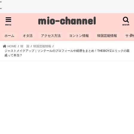
"
"
mio-channel
menu
search
ホーム
オタ活
アクセス方法
ヨントン情報
韓国芸能情報
サイ
HOME
韓 国
韓国芸能情報
ジャストメイクアップ｜ソンテールのプロフィールや経歴をまとめ！THEBOYZエリックの親
戚って本当？