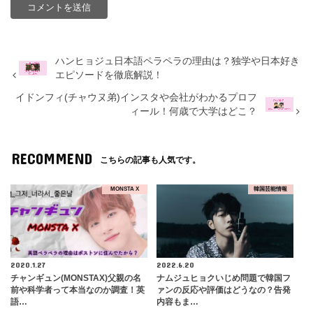
ハンヒョジュ日本語ペラペラの理由は？独学や日本好き
エピソードを徹底解説！
イドンフィ(チャウヌ弟)インスタや会社がわかるプロフ
ィール！何歳で大学はどこ？
RECOMMEND
こちらの記事も人気です。
MONSTA X
韓国芸能情報
2020.1.27
2022.6.20
チャンギュン(MONSTAX)父親の名
ナムジュヒョクいじめ問題で韓国フ
前や科学者って本当なのか調査！英
ァンの反応や評価はどうなの？告発
語…
内容もま…