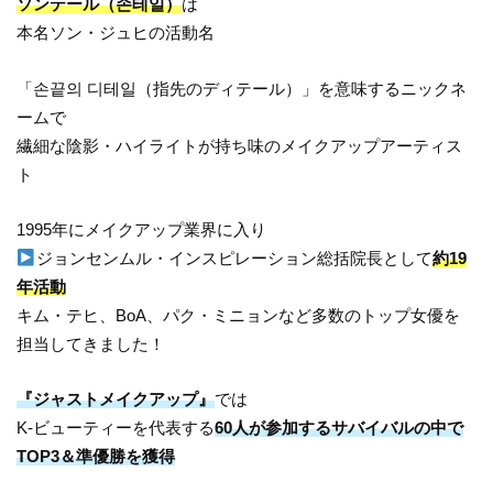
ソンテール（손테일）
は
本名ソン・ジュヒの活動名
「손끝의 디테일（指先のディテール）」を意味するニックネ
ームで
繊細な陰影・ハイライトが持ち味のメイクアップアーティス
ト
1995年にメイクアップ業界に入り
ジョンセンムル・インスピレーション総括院長として
約19
年活動
キム・テヒ、BoA、パク・ミニョンなど多数のトップ女優を
担当してきました！
『ジャストメイクアップ』
では
K-ビューティーを代表する
60人が参加するサバイバルの中で
TOP3＆準優勝を獲得