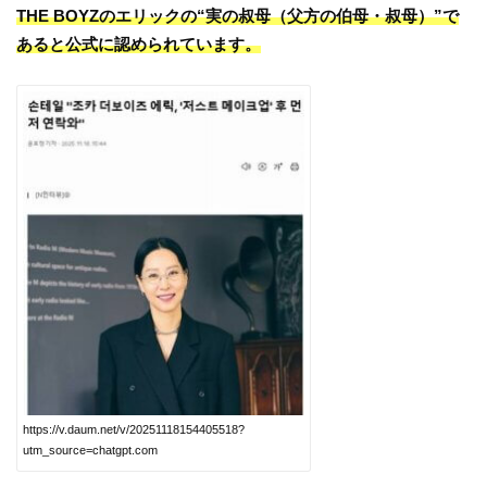
THE BOYZのエリックの“実の叔母（父方の伯母・叔母）”で
あると公式に認められています。
https://v.daum.net/v/20251118154405518?
utm_source=chatgpt.com