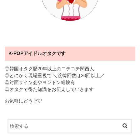
K-POPアイドルオタクです
◎韓国オタク歴20年以上のコテコテ関西人
◎とにかく現場重視で ＼渡韓回数は30回以上／
◎対面サイン会やヨントン経験有
◎オタクで得た知識をお伝えしていきます
お気軽にどうぞ♡