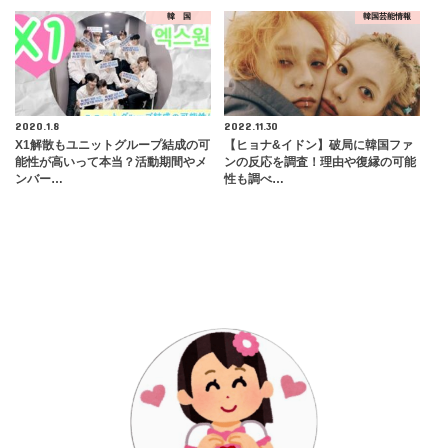
韓 国
韓国芸能情報
2020.1.8
2022.11.30
X1解散もユニットグループ結成の可
【ヒョナ&イドン】破局に韓国ファ
能性が高いって本当？活動期間やメ
ンの反応を調査！理由や復縁の可能
ンバー…
性も調べ…