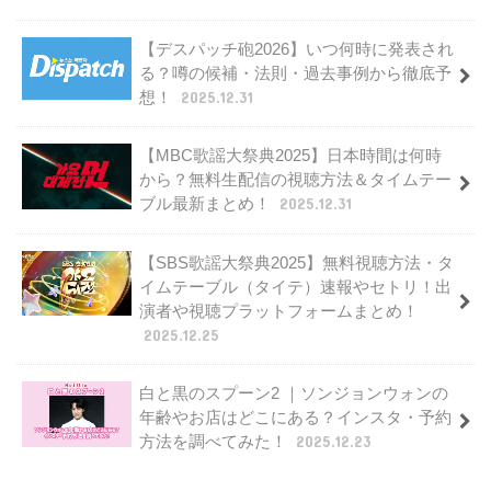
【デスパッチ砲2026】いつ何時に発表され
る？噂の候補・法則・過去事例から徹底予
想！
2025.12.31
【MBC歌謡大祭典2025】日本時間は何時
から？無料生配信の視聴方法＆タイムテー
ブル最新まとめ！
2025.12.31
【SBS歌謡大祭典2025】無料視聴方法・タ
イムテーブル（タイテ）速報やセトリ！出
演者や視聴プラットフォームまとめ！
2025.12.25
白と黒のスプーン2 ｜ソンジョンウォンの
年齢やお店はどこにある？インスタ・予約
方法を調べてみた！
2025.12.23