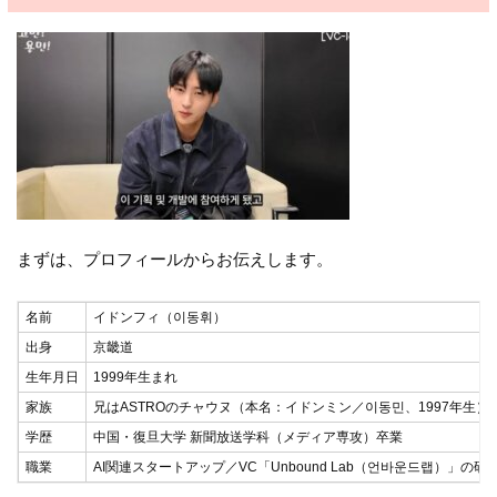
まずは、プロフィールからお伝えします。
名前
イドンフィ（이동휘）
出身
京畿道
生年月日
1999年生まれ
家族
兄はASTROのチャウヌ（本名：イドンミン／이동민、1997年生）
学歴
中国・復旦大学 新聞放送学科（メディア専攻）卒業
職業
AI関連スタートアップ／VC「Unbound Lab（언바운드랩）」の研