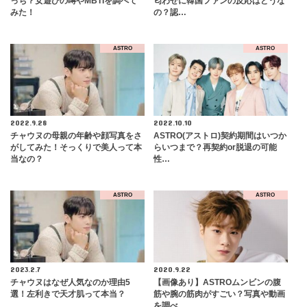
っち？女遊びの噂やMBTIを調べて
匂わせに韓国ファンの反応はどうな
みた！
の？認…
ASTRO
ASTRO
2022.9.28
2022.10.10
チャウヌの母親の年齢や顔写真をさ
ASTRO(アストロ)契約期間はいつか
がしてみた！そっくりで美人って本
らいつまで？再契約or脱退の可能
当なの？
性…
ASTRO
ASTRO
2023.2.7
2020.9.22
チャウヌはなぜ人気なのか理由5
【画像あり】ASTROムンビンの腹
選！左利きで天才肌って本当？
筋や腕の筋肉がすごい？写真や動画
を調べ…