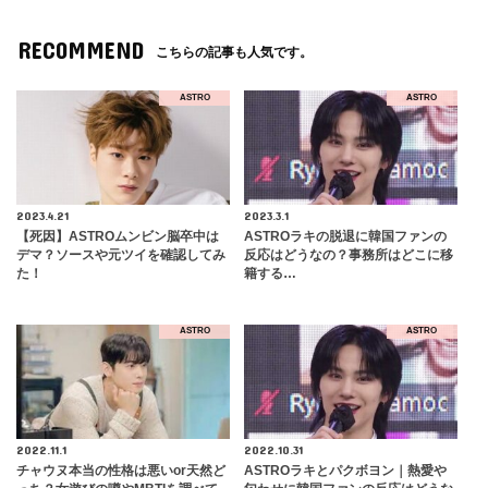
RECOMMEND
こちらの記事も人気です。
ASTRO
ASTRO
2023.4.21
2023.3.1
【死因】ASTROムンビン脳卒中は
ASTROラキの脱退に韓国ファンの
デマ？ソースや元ツイを確認してみ
反応はどうなの？事務所はどこに移
た！
籍する…
ASTRO
ASTRO
2022.11.1
2022.10.31
チャウヌ本当の性格は悪いor天然ど
ASTROラキとパクボヨン｜熱愛や