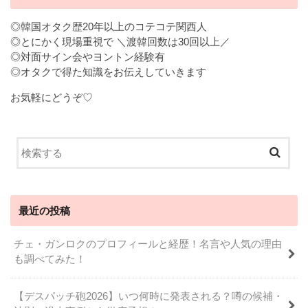
◎韓国オタク歴20年以上のコテコテ関西人
◎とにかく現場重視で ＼渡韓回数は30回以上／
◎対面サイン会やヨントン経験有
◎オタクで得た知識をお伝えしていきます
お気軽にどうぞ♡
最近の投稿
チェ・ガンロクのプロフィールと経歴！名言や人気の理由
も調べてみた！
【デスパッチ砲2026】いつ何時に発表される？噂の候補・