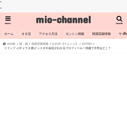
"
"
mio-channel
menu
search
ホーム
オタ活
アクセス方法
ヨントン情報
韓国芸能情報
サイ
HOME
韓 国
韓国芸能情報
K-POP【ナムジャ】
ASTRO
イドンフィ(チャウヌ弟)インスタや会社がわかるプロフィール！何歳で大学はどこ？