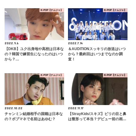
K-POP【ナムジャ】
K-POP【ナムジャ】
2022.9.6
2022.7.14
【DKB】ユク出身地や高校は日本な
＆AUDITIONスッキリの放送はいつ
の？韓国で練習生になったのはいつ
から？最終回はいつまでなのか調
から？…
査！
K-POP【ナムジャ】
K-POP【ナムジャ】
2022.10.22
2022.11.17
チャンミン結婚相手の国籍は日本な
【StrayKids/スキズ】ピリの目と鼻
の？ボブマネで名前はあゆむ？
は整形って本当？デビュー前の画…