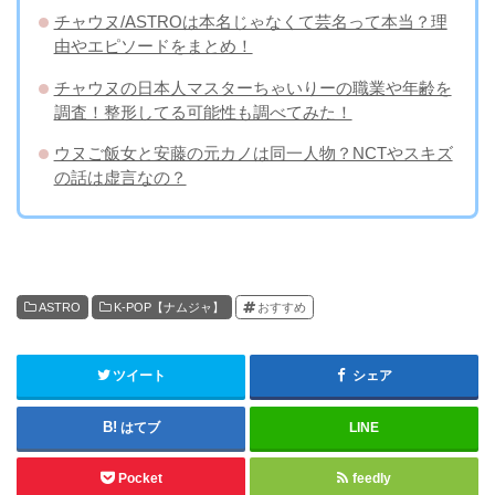
チャウヌ/ASTROは本名じゃなくて芸名って本当？理
由やエピソードをまとめ！
チャウヌの日本人マスターちゃいりーの職業や年齢を
調査！整形してる可能性も調べてみた！
ウヌご飯女と安藤の元カノは同一人物？NCTやスキズ
の話は虚言なの？
ASTRO
K-POP【ナムジャ】
おすすめ
ツイート
シェア
はてブ
LINE
Pocket
feedly