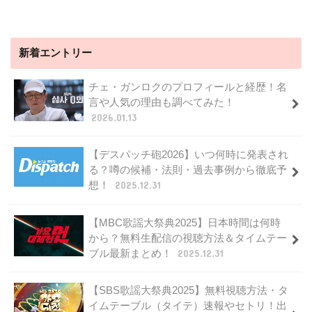
新着エントリー
チェ・ガンロクのプロフィールと経歴！名
言や人気の理由も調べてみた！
2026.01.13
【デスパッチ砲2026】いつ何時に発表され
る？噂の候補・法則・過去事例から徹底予
想！
2025.12.31
【MBC歌謡大祭典2025】日本時間は何時
から？無料生配信の視聴方法＆タイムテー
ブル最新まとめ！
2025.12.31
【SBS歌謡大祭典2025】無料視聴方法・タ
イムテーブル（タイテ）速報やセトリ！出