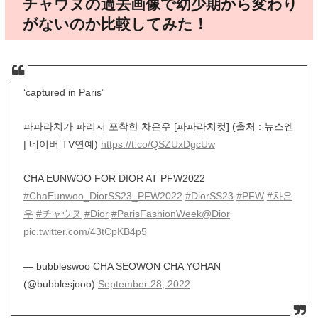
チャウヌの過去画像で幼少期から変わり
がないのか比較してみた！
‘captured in Paris’
파파라치가 파리서 포착한 차은우 [파파라치컷] (출처 : 뉴스엔
| 네이버 TV연예)
https://t.co/QSZUxDgcUw
CHA EUNWOO FOR DIOR AT PFW2022
#ChaEunwoo_DiorSS23_PFW2022
#DiorSS23
#PFW
#차은
우
#チャウヌ
#Dior
#ParisFashionWeek
@Dior
pic.twitter.com/43tCpKB4p5
— bubbleswoo CHA SEOWON CHA YOHAN
(@bubblesjooo)
September 28, 2022