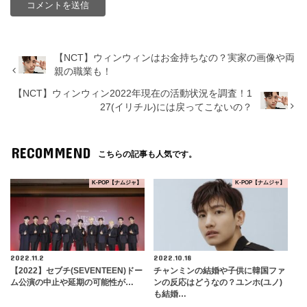
【NCT】ウィンウィンはお金持ちなの？実家の画像や両
親の職業も！
【NCT】ウィンウィン2022年現在の活動状況を調査！1
27(イリチル)には戻ってこないの？
RECOMMEND
こちらの記事も人気です。
K-POP【ナムジャ】
K-POP【ナムジャ】
2022.11.2
2022.10.18
【2022】セブチ(SEVENTEEN)ドー
チャンミンの結婚や子供に韓国ファ
ム公演の中止や延期の可能性が…
ンの反応はどうなの？ユンホ(ユノ)
も結婚…