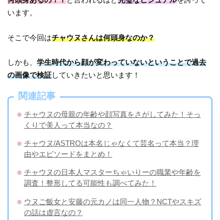
います。
そこで今回は
チャウヌさんは何頭身なのか？
しかも、
学生時代から顔が変わっていないということで過去
の画像で検証
していきたいと思います！
関連記事
チャウヌの母親の年齢や顔写真をさがしてみた！そっ
くりで美人って本当なの？
チャウヌ/ASTROは本名じゃなくて芸名って本当？理
由やエピソードをまとめ！
チャウヌの日本人マスターちゃいりーの職業や年齢を
調査！整形してる可能性も調べてみた！
ウヌご飯女と安藤の元カノは同一人物？NCTやスキズ
の話は虚言なの？