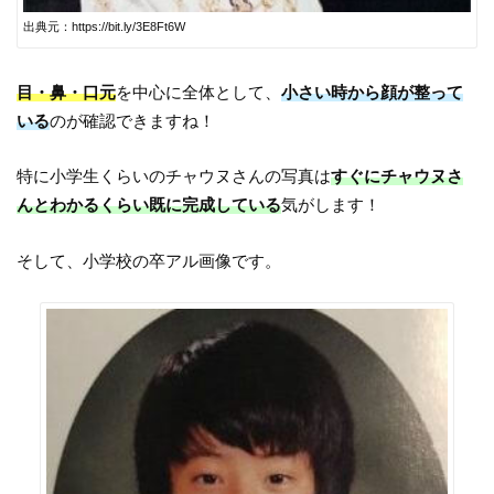
出典元：https://bit.ly/3E8Ft6W
目・鼻・口元
を中心に全体として、
小さい時から顔が整って
いる
のが確認できますね！
特に小学生くらいのチャウヌさんの写真は
すぐにチャウヌさ
んとわかるくらい既に完成している
気がします！
そして、小学校の卒アル画像です。