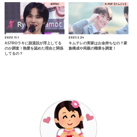
ASTRO
K-POP【ナムジャ】
2022.11.1
2023.5.24
ASTROラキに脱退説が浮上してる
キムテレの実家はお金持ちなの？家
のか調査！熱愛を認めた理由と関係
族構成や両親の職業を調査！
してるの？