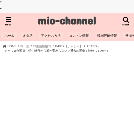
"
"
mio-channel
menu
search
ホーム
オタ活
アクセス方法
ヨントン情報
韓国芸能情報
サイ
HOME
韓 国
韓国芸能情報
K-POP【ナムジャ】
ASTRO
チャウヌ何頭身で学生時代から顔が変わらない？過去の画像で比較してみた！