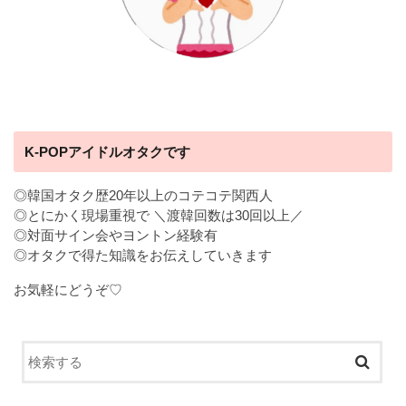
K-POPアイドルオタクです
◎韓国オタク歴20年以上のコテコテ関西人
◎とにかく現場重視で ＼渡韓回数は30回以上／
◎対面サイン会やヨントン経験有
◎オタクで得た知識をお伝えしていきます
お気軽にどうぞ♡