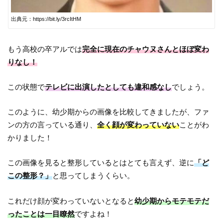
出典元：https://bit.ly/3rcItHM
もう高校の卒アルでは
完全に現在のチャウヌさんとほぼ変わ
りなし！
この状態で
テレビに出演したとしても違和感なし
でしょう。
このように、幼少期からの画像を比較してきましたが、ファ
ンの方の言っている通り、
全く顔が変わっていない
ことがわ
かりました！
この画像を見ると整形しているとはとても言えず、逆に
「ど
この整形？」
と思ってしまうくらい。
これだけ顔が変わっていないとなると
幼少期からモテモテだ
ったことは一目瞭然
ですよね！