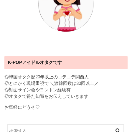
K-POPアイドルオタクです
◎韓国オタク歴20年以上のコテコテ関西人
◎とにかく現場重視で ＼渡韓回数は30回以上／
◎対面サイン会やヨントン経験有
◎オタクで得た知識をお伝えしていきます
お気軽にどうぞ♡