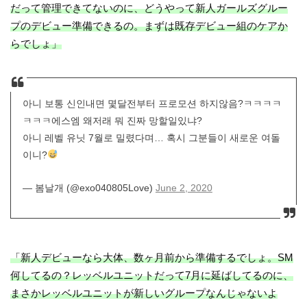
だって管理できてないのに、どうやって新人ガールズグルー
プのデビュー準備できるの。まずは既存デビュー組のケアか
らでしょ」
아니 보통 신인내면 몇달전부터 프로모션 하지않음?ㅋㅋㅋㅋ
ㅋㅋㅋ에스엠 왜저래 뭐 진짜 망할일있냐?
아니 레벨 유닛 7월로 밀렸다며… 혹시 그분들이 새로운 여돌
이니?
— 봄날개 (@exo040805Love)
June 2, 2020
「新人デビューなら大体、数ヶ月前から準備するでしょ。SM
何してるの？レッベルユニットだって7月に延ばしてるのに、
まさかレッベルユニットが新しいグループなんじゃないよ