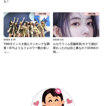
も！
GIRLS他
GIRLS他
2022.5.19
2022.4.4
TWICEインスタ個人ランキングを調
ルセラフィム宮脇咲良(サクラ)顔が
査！BTSよりもフォロワー数が多い
変わったのは目と鼻なの？IZONEの
っ…
時…