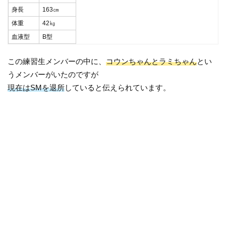
身長
163㎝
体重
42㎏
血液型
B型
この練習生メンバーの中に、
コウンちゃんとラミちゃん
とい
うメンバーがいたのですが
現在はSMを退所
していると伝えられています。