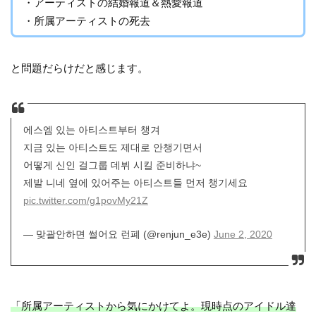
・アーティストの結婚報道＆熱愛報道
・所属アーティストの死去
と問題だらけだと感じます。
에스엠 있는 아티스트부터 챙겨
지금 있는 아티스트도 제대로 안챙기면서
어떻게 신인 걸그룹 데뷔 시킬 준비하냐~
제발 니네 옆에 있어주는 아티스트들 먼저 챙기세요
pic.twitter.com/g1povMy21Z
— 맞괄안하면 썰어요 런폐 (@renjun_e3e)
June 2, 2020
「所属アーティストから気にかけてよ。現時点のアイドル達