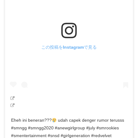
この投稿をInstagramで見る
Eheh ini beneran???
udah capek denger rumor terusss
#smngg #smngg2020 #anewgirlgroup #july #smrookies
#smentertainment #snsd #girlgeneration #redvelvet