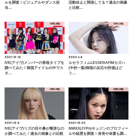
ルを調査！ビジュアルやダンス担
活動休止と関係してる？過去の画像
当…
と比較…
GIRLS他
GIRLS他
2021.12.10
2022.4.8
IVE(アイヴ)メンバーの骨格タイプを
ルセラフィムLESSERAFIMカズハ
調べてみた！韓国アイドルの中でス
(中村一葉)韓国の反応や評価はど
タ…
う…
GIRLS他
GIRLS他
2021.12.8
2021.10.22
IVE(アイヴ)リズの目や鼻が整形なの
NMIXX(JYPn)キュジンのプロフィー
か調べてみた！過去の画像との比較
ルや経歴を調査！身長や体重も調…