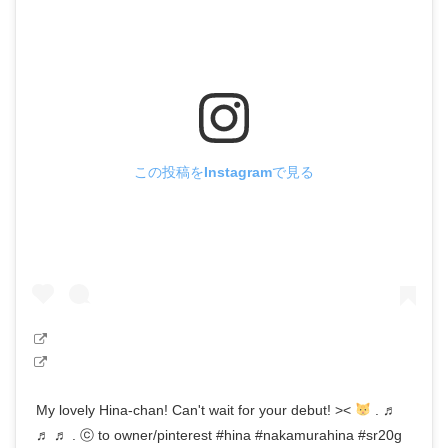
この投稿をInstagramで見る
My lovely Hina-chan! Can't wait for your debut! ><
. ♬
♬ ♬ . ⓒ to owner/pinterest #hina #nakamurahina #sr20g