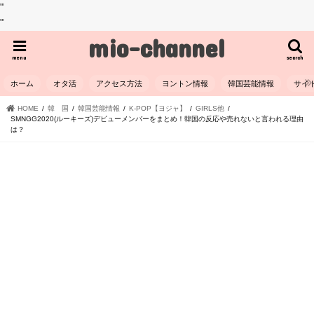
"
"
mio-channel
menu
search
ホーム
オタ活
アクセス方法
ヨントン情報
韓国芸能情報
サイ
HOME
韓 国
韓国芸能情報
K-POP【ヨジャ】
GIRLS他
SMNGG2020(ルーキーズ)デビューメンバーをまとめ！韓国の反応や売れないと言われる理由
は？