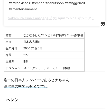
#smrookiesgirl #smngg #debutsoon #smngg2020
#smentertainment
Nakamura Hina Fanspage
(@squishy.hina)がシェアした投稿 –
名前
なかむらひな/コンヒナ(나카무라 히나/공히나)
出身
日本名古屋b
生年月日
2000年1月5日
身長
???
血液型
B型
ポジション
メインダンサー、ボーカル、日本語
唯一の日本人メンバーであるヒナちゃん！
練習生の中でも有名ですね
ヘレン