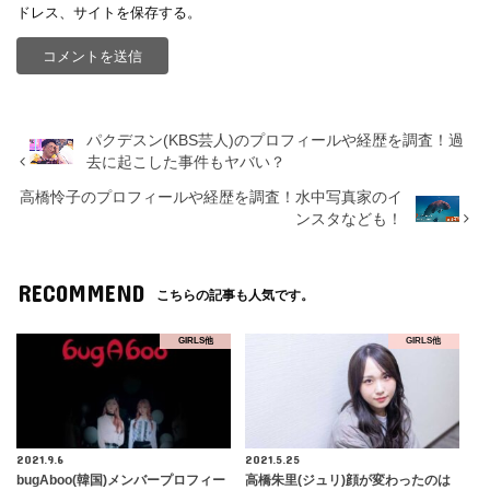
ドレス、サイトを保存する。
パクデスン(KBS芸人)のプロフィールや経歴を調査！過
去に起こした事件もヤバい？
高橋怜子のプロフィールや経歴を調査！水中写真家のイ
ンスタなども！
RECOMMEND
こちらの記事も人気です。
GIRLS他
GIRLS他
2021.9.6
2021.5.25
bugAboo(韓国)メンバープロフィー
高橋朱里(ジュリ)顔が変わったのは