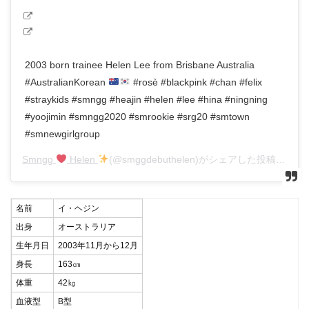
2003 born trainee Helen Lee from Brisbane Australia
#AustralianKorean
#rosè #blackpink #chan #felix
#straykids #smngg #heajin #helen #lee #hina #ningning
#yoojimin #smngg2020 #smrookie #srg20 #smtown
#smnewgirlgroup
Smngg
Helen
(@smggdebuthelen)がシェアした投稿 –
202
名前
イ・ヘジン
出身
オーストラリア
生年月日
2003年11月から12月
身長
163㎝
体重
42㎏
血液型
B型