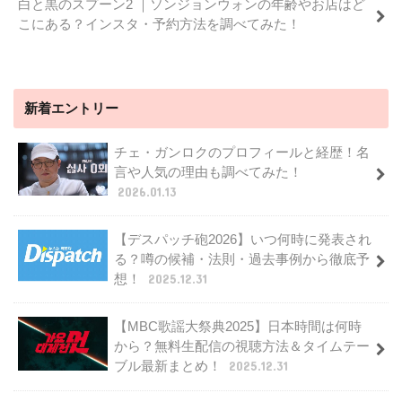
白と黒のスプーン2 ｜ソンジョンウォンの年齢やお店はど
こにある？インスタ・予約方法を調べてみた！
新着エントリー
チェ・ガンロクのプロフィールと経歴！名
言や人気の理由も調べてみた！
2026.01.13
【デスパッチ砲2026】いつ何時に発表され
る？噂の候補・法則・過去事例から徹底予
想！
2025.12.31
【MBC歌謡大祭典2025】日本時間は何時
から？無料生配信の視聴方法＆タイムテー
ブル最新まとめ！
2025.12.31