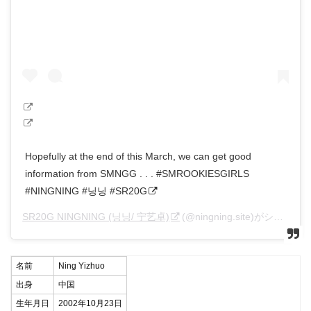
Hopefully at the end of this March, we can get good
information from SMNGG . . . #SMROOKIESGIRLS
#NINGNING #닝닝 #SR20G
SR20G NINGNING (닝닝/ 宁艺卓)
(@ningning.site)がシェアした投稿 –
名前
Ning Yizhuo
出身
中国
生年月日
2002年10月23日