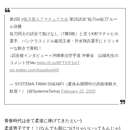
第2回
#敬天愛人アマチュア大会
第25試合“短刀vs短刀”ルー
ル決勝
短刀同士の試合で負けなし（7勝0敗）と言うK村マチャヒホ
選手、パンクラスミドル級現王者・升水翔兵選手にトリッキ
ーな動きで善戦！
↓試合後インタビュー＋沖縄拳法空手道 沖拳会 山城先生の
コメント付Ver.
https://t.co/ftFTYrF1m7
pic.twitter.com/Xssa6og4jQ
— SYSTEMA-TAMA SS&3&FI（夏休み期間中の武術体験大
歓迎！） (@SystemaTama)
February 22, 2020
青春時代は全て柔道に捧げてきたという
柔道男子です！！(なんでも前につけりゃいいってもんじゃ)