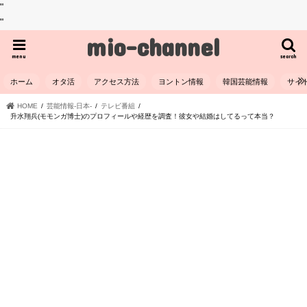
"
"
mio-channel
menu
search
ホーム
オタ活
アクセス方法
ヨントン情報
韓国芸能情報
サイ
HOME
芸能情報-日本-
テレビ番組
升水翔兵(モモンガ博士)のプロフィールや経歴を調査！彼女や結婚はしてるって本当？