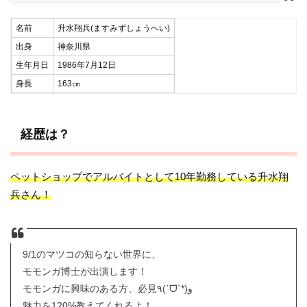
名前
升水翔兵(ますみずしょうへい)
出身
神奈川県
生年月日
1986年7月12日
身長
163㎝
経歴は？
ペットショップでアルバイトとして10年勤務している升水翔
兵さん！
9/1のマツコの知らない世界に、
モモンガ博士が出演します！
モモンガに興味のある方、必見٩(ˊᗜˋ*)و
魅力を120%教えてくれるよ！