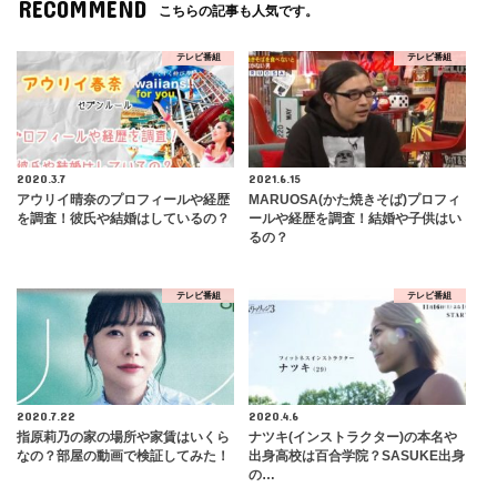
RECOMMEND
こちらの記事も人気です。
テレビ番組
テレビ番組
2020.3.7
2021.6.15
アウリイ晴奈のプロフィールや経歴
MARUOSA(かた焼きそば)プロフィ
を調査！彼氏や結婚はしているの？
ールや経歴を調査！結婚や子供はい
るの？
テレビ番組
テレビ番組
2020.7.22
2020.4.6
指原莉乃の家の場所や家賃はいくら
ナツキ(インストラクター)の本名や
なの？部屋の動画で検証してみた！
出身高校は百合学院？SASUKE出身
の…