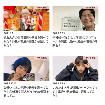
テレビ番組
テレビ番組
2021.1.3
2020.7.29
浅倉大介の自宅場所や家賃を調べて
中村雄一(なかよし学園)のプロフィ
みた！外観や部屋の画像か検証して
ールを調査！意外な経歴や現在の活
みた！
動も！
テレビ番組
テレビ番組
2020.10.15
2020.8.26
白幡いちほの学歴や経歴を調べてみ
いわたまありは韓国のハーフってマ
た！元AKBや芸人だったのか画像を
ジ？出身や家族構成も調査してみ
探して…
た！