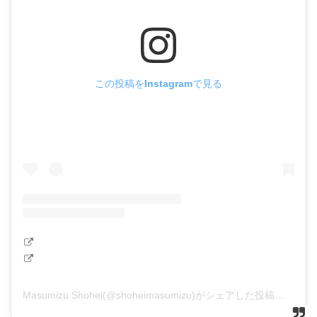
この投稿をInstagramで見る
Masumizu Shohei(@shoheimasumizu)がシェアした投稿
–
20