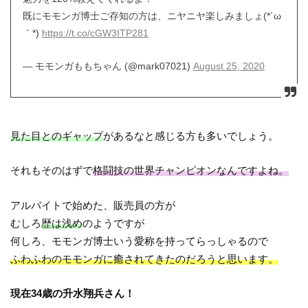
既にモモンガ博士ご存知の方は、ニヤニヤ楽しみましょ(*´ω
｀*)
https://t.co/cGW3ITP281
— モモンガももちゃん (@mark07021)
August 25, 2020
見た目とのギャップ
があるなと感じる方も多いでしょう。
それもそのはずで
格闘技の世界チャンピオンなんですよね。
アルバイトで始めた、販売員の方が
むしろ
歴は浅め
のようですが
何しろ、モモンガ博士いう愛称を持ってらっしゃるので
ふわふわのモモンガに癒されてきたのだろうと思います。
現在34歳の升水翔兵さん！