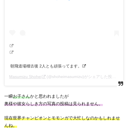
朝飛道場稽古後 2人とも頑張ってます。
Masumizu Shohei
(@shoheimasumizu)がシェアした投稿 –
20
一瞬
お子さん
かと思われましたが
奥様や彼女らしき方の写真の投稿は見られません。
現在世界チャンピオンとモモンガで大忙しなのかもしれませ
んね。