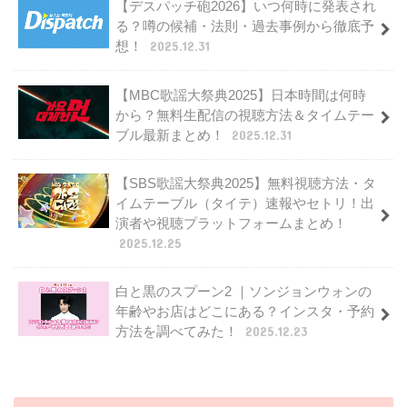
【デスパッチ砲2026】いつ何時に発表され
る？噂の候補・法則・過去事例から徹底予
想！
2025.12.31
【MBC歌謡大祭典2025】日本時間は何時
から？無料生配信の視聴方法＆タイムテー
ブル最新まとめ！
2025.12.31
【SBS歌謡大祭典2025】無料視聴方法・タ
イムテーブル（タイテ）速報やセトリ！出
演者や視聴プラットフォームまとめ！
2025.12.25
白と黒のスプーン2 ｜ソンジョンウォンの
年齢やお店はどこにある？インスタ・予約
方法を調べてみた！
2025.12.23