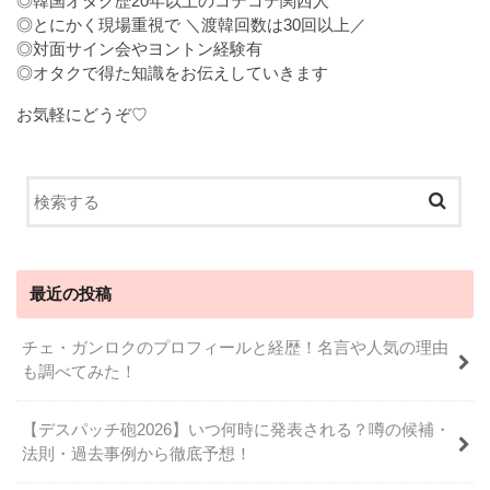
◎韓国オタク歴20年以上のコテコテ関西人
◎とにかく現場重視で ＼渡韓回数は30回以上／
◎対面サイン会やヨントン経験有
◎オタクで得た知識をお伝えしていきます
お気軽にどうぞ♡
最近の投稿
チェ・ガンロクのプロフィールと経歴！名言や人気の理由
も調べてみた！
【デスパッチ砲2026】いつ何時に発表される？噂の候補・
法則・過去事例から徹底予想！