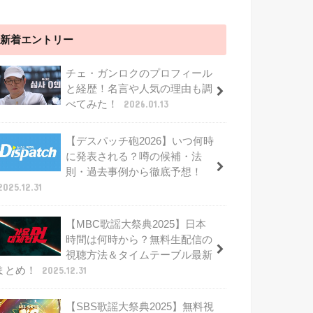
新着エントリー
チェ・ガンロクのプロフィール
と経歴！名言や人気の理由も調
べてみた！
2026.01.13
【デスパッチ砲2026】いつ何時
に発表される？噂の候補・法
則・過去事例から徹底予想！
2025.12.31
【MBC歌謡大祭典2025】日本
時間は何時から？無料生配信の
視聴方法＆タイムテーブル最新
まとめ！
2025.12.31
【SBS歌謡大祭典2025】無料視