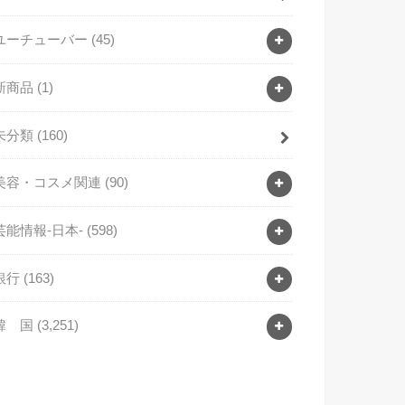
ユーチューバー
(45)
新商品
(1)
未分類
(160)
美容・コスメ関連
(90)
芸能情報-日本-
(598)
銀行
(163)
韓 国
(3,251)