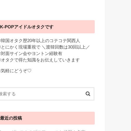
K-POPアイドルオタクです
◎韓国オタク歴20年以上のコテコテ関西人
◎とにかく現場重視で ＼渡韓回数は30回以上／
◎対面サイン会やヨントン経験有
◎オタクで得た知識をお伝えしていきます
お気軽にどうぞ♡
最近の投稿