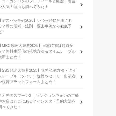
チェ・ガンロクのプロフィールと経歴！名言
や人気の理由も調べてみた！
【デスパッチ砲2026】いつ何時に発表され
る？噂の候補・法則・過去事例から徹底予
想！
【MBC歌謡大祭典2025】日本時間は何時か
ら？無料生配信の視聴方法＆タイムテーブル
最新まとめ！
【SBS歌謡大祭典2025】無料視聴方法・タイ
ムテーブル（タイテ）速報やセトリ！出演者
や視聴プラットフォームまとめ！
白と黒のスプーン2 ｜ソンジョンウォンの年齢
やお店はどこにある？インスタ・予約方法を
調べてみた！