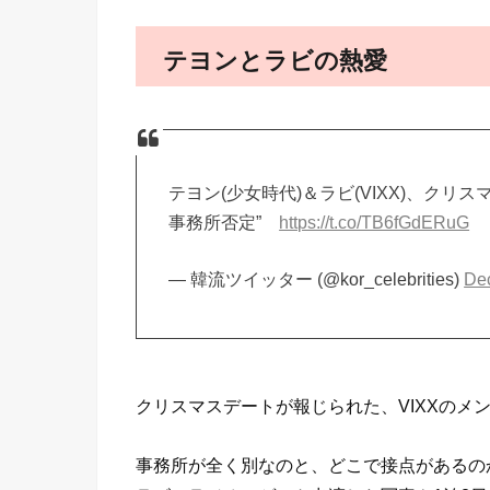
テヨンとラビの熱愛
テヨン(少女時代)＆ラビ(VIXX)、ク
事務所否定”
https://t.co/TB6fGdERuG
— 韓流ツイッター (@kor_celebrities)
De
クリスマスデートが報じられた、VIXXのメ
事務所が全く別なのと、どこで接点があるの