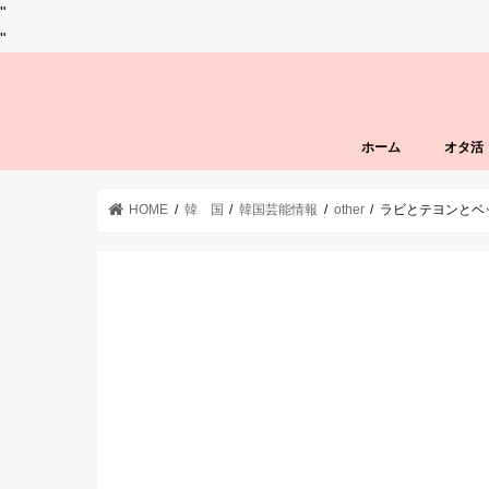
"
"
ホーム
オタ活
HOME
韓 国
韓国芸能情報
other
ラビとテヨンとベ