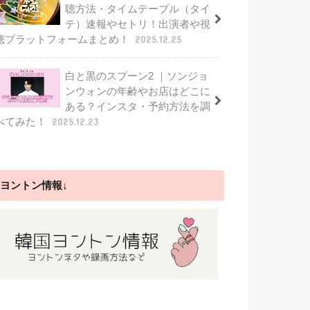
聴方法・タイムテーブル（タイ
テ）速報やセトリ！出演者や視
聴プラットフォームまとめ！
2025.12.25
白と黒のスプーン2 ｜ソンジョ
ンウォンの年齢やお店はどこに
ある？インスタ・予約方法を調
べてみた！
2025.12.23
ヨントン情報↓