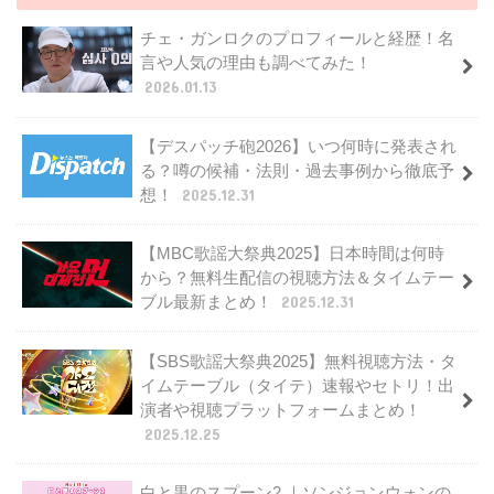
チェ・ガンロクのプロフィールと経歴！名
言や人気の理由も調べてみた！
2026.01.13
【デスパッチ砲2026】いつ何時に発表され
る？噂の候補・法則・過去事例から徹底予
想！
2025.12.31
【MBC歌謡大祭典2025】日本時間は何時
から？無料生配信の視聴方法＆タイムテー
ブル最新まとめ！
2025.12.31
【SBS歌謡大祭典2025】無料視聴方法・タ
イムテーブル（タイテ）速報やセトリ！出
演者や視聴プラットフォームまとめ！
2025.12.25
白と黒のスプーン2 ｜ソンジョンウォンの