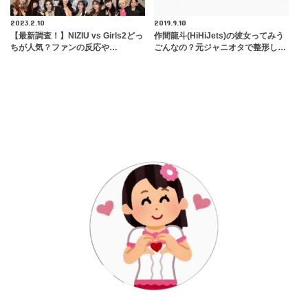
2023.2.10
2019.9.10
【最新調査！】NIZIU vs Girls2どっ
作間龍斗(HiHiJets)の彼女ってみう
ちが人気？ファンの反応や…
ごんなの？元ジャニオタで整形し…