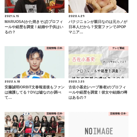
2021.6.15
2020.4.29
MARUOSA(かた焼きそば)プロフィ
パクジニョンが親日なのは元カノが
ールや経歴を調査！結婚や子供はい
日本人だから？安室ファンでJPOP
るの？
マニア…
芸能情報-日本-
テレビ番組
2022.6.18
2020.3.25
安藤誠明/ORBIT文春報道後もファン
古佐小基史(ハープ奏者)のプロフィ
は擁護してる？DVは嘘なのか調べ
ールや経歴を調査！彼女や結婚の噂
て…
はあるの？
芸能情報-日本-
芸能情報-日本-