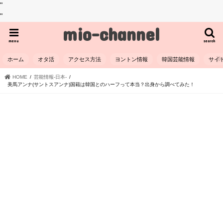
"
"
mio-channel
menu
search
ホーム
オタ活
アクセス方法
ヨントン情報
韓国芸能情報
サイ
HOME
芸能情報-日本-
美馬アンナ(サントスアンナ)国籍は韓国とのハーフって本当？出身から調べてみた！