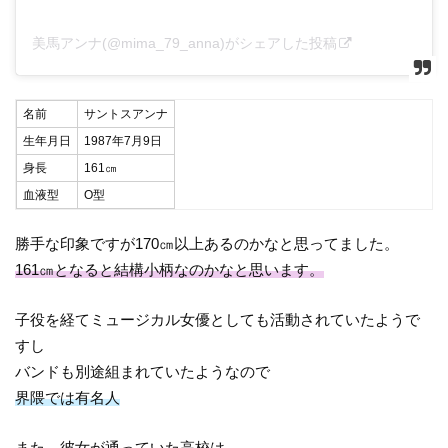
美馬アンナ(@mima_79_anna)がシェアした投稿
名前
サントスアンナ
生年月日
1987年7月9日
身長
161㎝
血液型
O型
勝手な印象ですが170㎝以上あるのかなと思ってました。
161㎝となると結構小柄なのかなと思います。
子役を経てミュージカル女優としても活動されていたようで
すし
バンドも別途組まれていたようなので
界隈では有名人
また、彼女が通っていた高校は