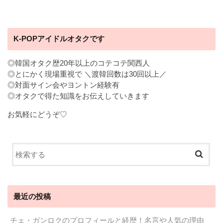
K-POPアイドルオタクです
◎韓国オタク歴20年以上のコテコテ関西人
◎とにかく現場重視で ＼渡韓回数は30回以上／
◎対面サイン会やヨントン経験有
◎オタクで得た知識をお伝えしていきます
お気軽にどうぞ♡
最近の投稿
チェ・ガンロクのプロフィールと経歴！名言や人気の理由