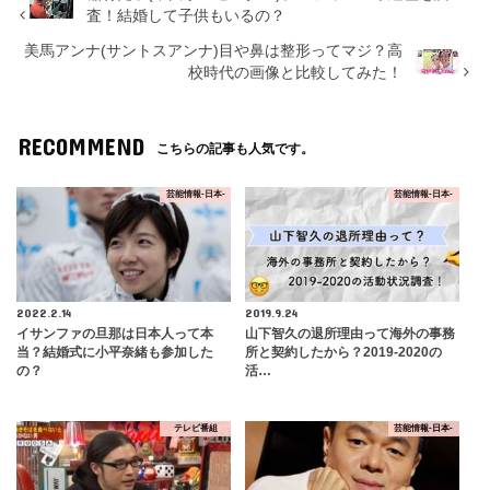
査！結婚して子供もいるの？
美馬アンナ(サントスアンナ)目や鼻は整形ってマジ？高
校時代の画像と比較してみた！
RECOMMEND
こちらの記事も人気です。
芸能情報-日本-
芸能情報-日本-
2022.2.14
2019.9.24
イサンファの旦那は日本人って本
山下智久の退所理由って海外の事務
当？結婚式に小平奈緒も参加した
所と契約したから？2019-2020の
の？
活…
テレビ番組
芸能情報-日本-