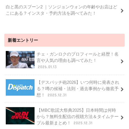
白と黒のスプーン2 ｜ソンジョンウォンの年齢やお店はど
こにある？インスタ・予約方法を調べてみた！
新着エントリー
チェ・ガンロクのプロフィールと経歴！名
言や人気の理由も調べてみた！
2026.01.13
【デスパッチ砲2026】いつ何時に発表され
る？噂の候補・法則・過去事例から徹底予
想！
2025.12.31
【MBC歌謡大祭典2025】日本時間は何時
から？無料生配信の視聴方法＆タイムテー
ブル最新まとめ！
2025.12.31