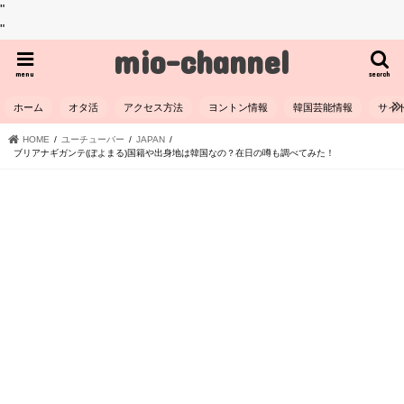
"
"
mio-channel
menu
search
ホーム
オタ活
アクセス方法
ヨントン情報
韓国芸能情報
サイ
HOME
ユーチューバー
JAPAN
ブリアナギガンテ(ぽよまる)国籍や出身地は韓国なの？在日の噂も調べてみた！