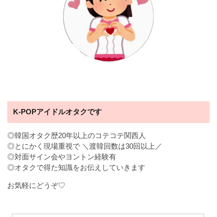
K-POPアイドルオタクです
◎韓国オタク歴20年以上のコテコテ関西人
◎とにかく現場重視で ＼渡韓回数は30回以上／
◎対面サイン会やヨントン経験有
◎オタクで得た知識をお伝えしていきます
お気軽にどうぞ♡