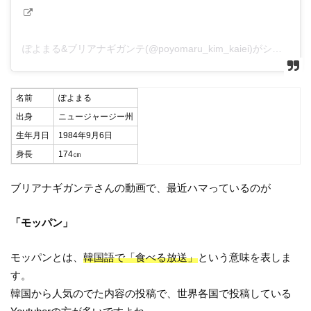
ぽよまる&ブリアナギガンテ(@poyomaru_kim_kaiei)がシェアした投稿
名前
ぽよまる
出身
ニュージャージー州
生年月日
1984年9月6日
身長
174㎝
ブリアナギガンテさんの動画で、最近ハマっているのが
「モッパン」
モッパンとは、
韓国語で「食べる放送」
という意味を表しま
す。
韓国から人気のでた内容の投稿で、世界各国で投稿している