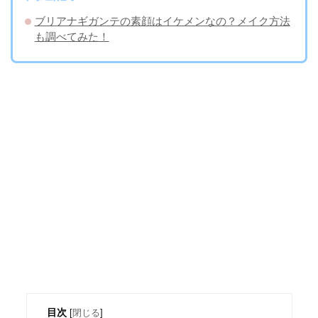
ブリアナギガンテの素顔はイケメンなの？メイク方法
も調べてみた！
目次
[
閉じる
]