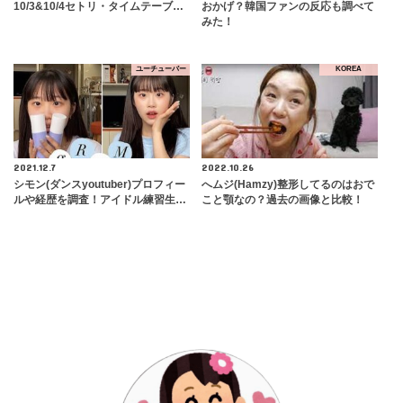
10/3&10/4セトリ・タイムテーブ…
おかげ？韓国ファンの反応も調べて
みた！
ユーチューバー
KOREA
2021.12.7
2022.10.26
シモン(ダンスyoutuber)プロフィー
へムジ(Hamzy)整形してるのはおで
ルや経歴を調査！アイドル練習生…
こと顎なの？過去の画像と比較！