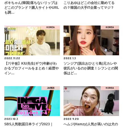
ボキちゃん(韓国)落ちないリップは
こりあゆはどこの会社に勤めてる
どこのブランド？購入サイトやURL
の？韓国の大手IT企業ってマジ？
も調…
KOREA
KOREA
2022.11.22
2022.1.3
【기우쌤】KIU先生(ギウ)年齢がわ
ソンジア(脱出おひとり島)元カレや
かるプロフィールをまとめ！経歴や
彼氏がいるのか調査！シフンとの関
イン…
係はど…
JAPAN
KOREA
2023.10.3
2022.9.20
SBS人気歌謡日本ライブ2023｜
へムジ(Hamzy)人気が高いのは犬の