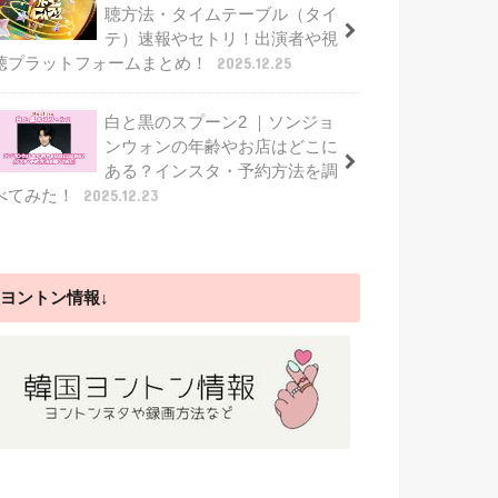
聴方法・タイムテーブル（タイ
テ）速報やセトリ！出演者や視
聴プラットフォームまとめ！
2025.12.25
白と黒のスプーン2 ｜ソンジョ
ンウォンの年齢やお店はどこに
ある？インスタ・予約方法を調
べてみた！
2025.12.23
ヨントン情報↓