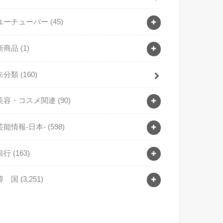
ユーチューバー
(45)
新商品
(1)
未分類
(160)
美容・コスメ関連
(90)
芸能情報-日本-
(598)
銀行
(163)
韓 国
(3,251)