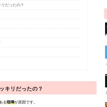
キリだったの？
？
ッキリだったの？
ある
喧嘩
が原因です。