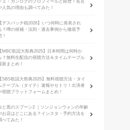
チェ・ガンロクのプロフィールと経歴！名言
や人気の理由も調べてみた！
【デスパッチ砲2026】いつ何時に発表され
る？噂の候補・法則・過去事例から徹底予
想！
【MBC歌謡大祭典2025】日本時間は何時か
ら？無料生配信の視聴方法＆タイムテーブル
最新まとめ！
【SBS歌謡大祭典2025】無料視聴方法・タイ
ムテーブル（タイテ）速報やセトリ！出演者
や視聴プラットフォームまとめ！
白と黒のスプーン2 ｜ソンジョンウォンの年齢
やお店はどこにある？インスタ・予約方法を
調べてみた！