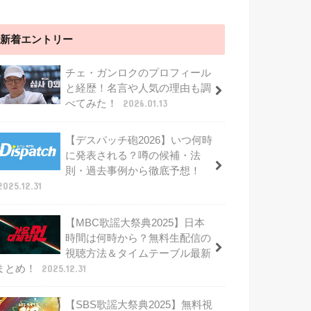
新着エントリー
チェ・ガンロクのプロフィール
と経歴！名言や人気の理由も調
べてみた！
2026.01.13
【デスパッチ砲2026】いつ何時
に発表される？噂の候補・法
則・過去事例から徹底予想！
2025.12.31
【MBC歌謡大祭典2025】日本
時間は何時から？無料生配信の
視聴方法＆タイムテーブル最新
まとめ！
2025.12.31
【SBS歌謡大祭典2025】無料視