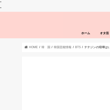
"
"
ホーム
オタ活
HOME
韓 国
韓国芸能情報
BTS
テテジンの喧嘩は