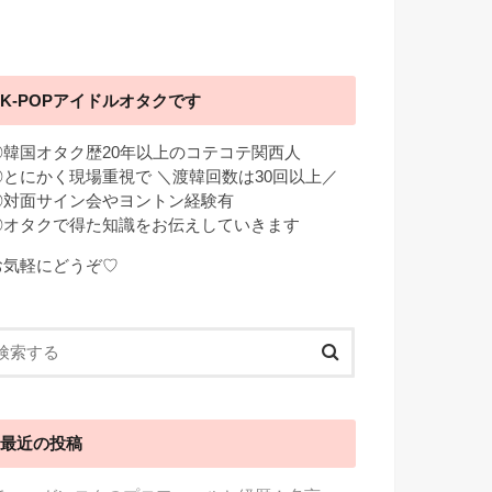
K-POPアイドルオタクです
◎韓国オタク歴20年以上のコテコテ関西人
◎とにかく現場重視で ＼渡韓回数は30回以上／
◎対面サイン会やヨントン経験有
◎オタクで得た知識をお伝えしていきます
お気軽にどうぞ♡
最近の投稿