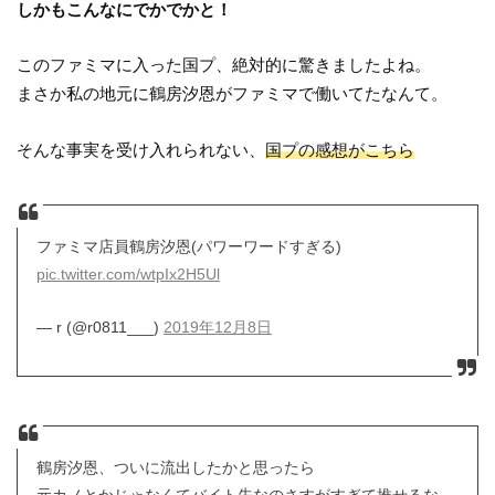
しかもこんなにでかでかと！
このファミマに入った国プ、絶対的に驚きましたよね。
まさか私の地元に鶴房汐恩がファミマで働いてたなんて。
そんな事実を受け入れられない、
国プの感想がこちら
ファミマ店員鶴房汐恩(パワーワードすぎる)
pic.twitter.com/wtpIx2H5Ul
— r (@r0811___)
2019年12月8日
鶴房汐恩、ついに流出したかと思ったら
元カノとかじゃなくてバイト先なのさすがすぎて推せるな