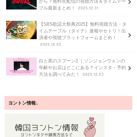
から？無料生配信の視聴方法＆タイムテー
ブル最新まとめ！
2025.12.31
【SBS歌謡大祭典2025】無料視聴方法・タ
イムテーブル（タイテ）速報やセトリ！出
演者や視聴プラットフォームまとめ！
2025.12.25
白と黒のスプーン2 ｜ソンジョンウォンの
年齢やお店はどこにある？インスタ・予約
方法を調べてみた！
2025.12.23
ヨントン情報↓