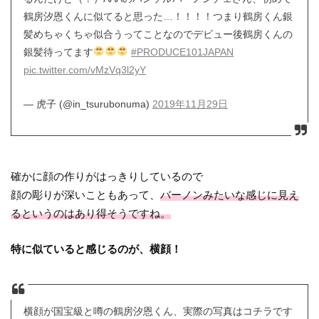
鶴房汐恩くんに似てると思った…！！！！つまり鶴房くん銀
髪めちゃくちゃ似合うってことなのでデビュー後鶴房くんの
銀髪待ってます
#PRODUCE101JAPAN
pic.twitter.com/vMzVq3l2yY
— 虎子 (@in_tsurubonuma)
2019年11月29日
確かに顔の作りがはっきりしているので
顔の彫りが深いこともあって、
バーノンみたいな感じに見え
るというのはあり得そうですね。
特に似ていると感じるのが、横顔！
横顔が国宝級と噂の鶴房汐恩くん、実際の写真はコチラです