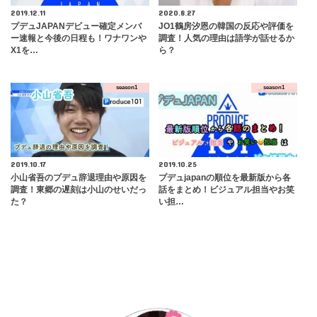
2019.12.11
2020.8.27
プデュJAPANデビュー確定メンバ
JO1鶴房汐恩の韓国の反応や評価を
ー速報と今後の日程も！ワナワンや
調査！人気の理由は語学が話せるか
X1を…
ら？
season1
season1
2019.10.17
2019.10.25
小山省吾のプデュ辞退理由や原因を
プデュjapanの順位を最新版から各
調査！東郷の遅刻は小山のせいだっ
話をまとめ！ビジュアル担当やお笑
た？
い担…