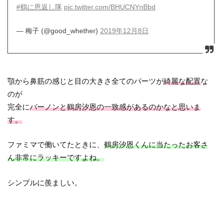
#鶴に恩返し隊
pic.twitter.com/BHUCNYnBbd
— 梅子 (@good_whether)
2019年12月8日
顎から鼻筋の感じと目の大きさ全てのパーツが
綺麗な配置
な
のが
完全に
バーノンと鶴房汐恩の一致感があるのかなと思いま
す。
ファミマで働いてたときに、
鶴房汐恩くんに当たったお客さ
ん非常にラッキーですよね。
シンプルに羨ましい。