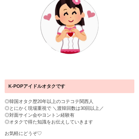
K-POPアイドルオタクです
◎韓国オタク歴20年以上のコテコテ関西人
◎とにかく現場重視で ＼渡韓回数は30回以上／
◎対面サイン会やヨントン経験有
◎オタクで得た知識をお伝えしていきます
お気軽にどうぞ♡