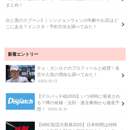
まとめ！
白と黒のスプーン2 ｜ソンジョンウォンの年齢やお店はど
こにある？インスタ・予約方法を調べてみた！
新着エントリー
チェ・ガンロクのプロフィールと経歴！名
言や人気の理由も調べてみた！
2026.01.13
【デスパッチ砲2026】いつ何時に発表され
る？噂の候補・法則・過去事例から徹底予
想！
2025.12.31
【MBC歌謡大祭典2025】日本時間は何時