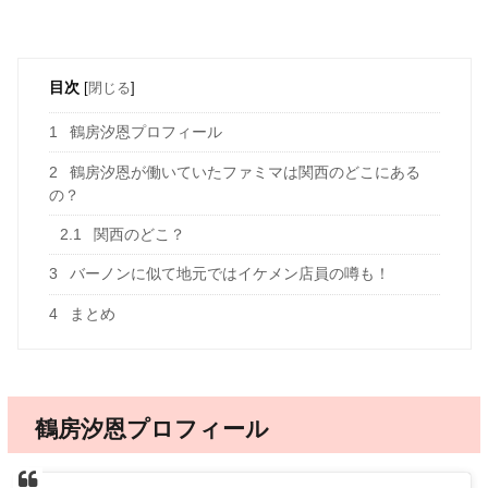
目次
[
閉じる
]
1
鶴房汐恩プロフィール
2
鶴房汐恩が働いていたファミマは関西のどこにある
の？
2.1
関西のどこ？
3
バーノンに似て地元ではイケメン店員の噂も！
4
まとめ
鶴房汐恩プロフィール