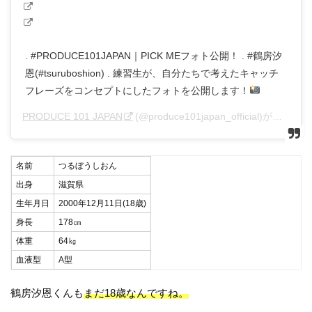
. #PRODUCE101JAPAN｜PICK MEフォト公開！ . #鶴房汐
恩(#tsuruboshion) . 練習生が、自分たちで考えたキャッチ
フレーズをコンセプトにしたフォトを公開します！
PRODUCE 101 JAPAN
(@produce101japan_official)がシェアした投稿 –
名前
つるぼうしおん
出身
滋賀県
生年月日
2000年12月11日(18歳)
身長
178㎝
体重
64㎏
血液型
A型
鶴房汐恩くんも
まだ18歳なんですね。