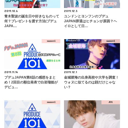
2019.10.6
2019.12.5
青木聖波の誕生日や好きなものって
ユンドンとヨンフンのプデュ
何？プレゼントを渡す方法(プデュ
JAPAN辞退はヒチョンが原因？ヘ
JAPA…
イロとして日…
season1
season1
2019.11.14
2019.12.1
プデュJAPAN第8話の感想をまと
金城碧海の出身高校や大学を調査！
め！2回目の順位発表で白岩瑠姫が
ウォヌに似てるのは顔だけじゃな
デビュ…
い？
season1
JO1