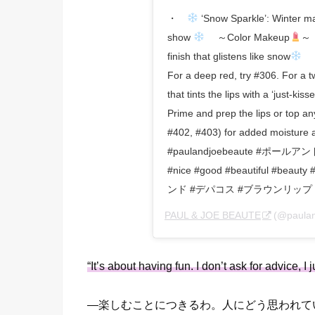
・⠀
‘Snow Sparkle’: Winter ma
show
⠀ ～Color Makeup
～⠀ 
finish that glistens like snow
⠀ 
For a deep red, try #306. For a tw
that tints the lips with a ‘just-kis
Prime and prep the lips or top an
#402, #403) for added moisture 
#paulandjoebeaute #ポールアンドジ
#nice #good #beautiful #b
ンド #デパコス #ブラウンリップ
PAUL & JOE BEAUTE
(@paul
“It’s about having fun. I don’t ask for advice, I 
—楽しむことにつきるわ。人にどう思われて