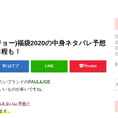
ドジョー)福袋2020の中身ネタバレ予想
日程も！
はてブ
LINE
Pocket
たいブランドの
PAUL&JOE
いいものが多いですね。
身のネタバレ予想
と
ます。