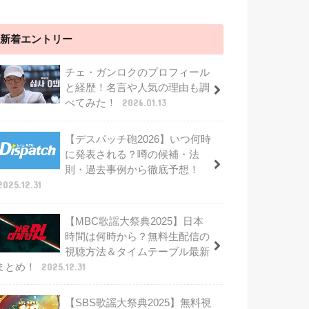
新着エントリー
チェ・ガンロクのプロフィール
と経歴！名言や人気の理由も調
べてみた！
2026.01.13
【デスパッチ砲2026】いつ何時
に発表される？噂の候補・法
則・過去事例から徹底予想！
2025.12.31
【MBC歌謡大祭典2025】日本
時間は何時から？無料生配信の
視聴方法＆タイムテーブル最新
まとめ！
2025.12.31
【SBS歌謡大祭典2025】無料視