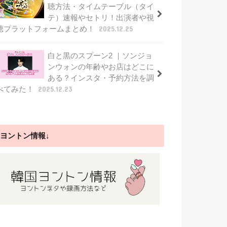
聴方法・タイムテーブル（タイ
テ）速報やセトリ！出演者や視
聴プラットフォームまとめ！
2025.12.25
白と黒のスプーン2 ｜ソンジョ
ンウォンの年齢やお店はどこに
ある？インスタ・予約方法を調
べてみた！
2025.12.23
ヨントン情報↓