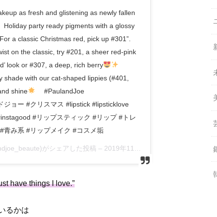
keup as fresh and glistening as newly fallen
Holiday party ready pigments with a glossy
For a classic Christmas red, pick up #301”.
ist on the classic, try #201, a sheer red-pink
sed’ look or #307, a deep, rich berry
⠀
y shade with our cat-shaped lippies (#401,
and shine
⠀ #PaulandJoe
ョー #クリスマス #lipstick #lipsticklove
eauty #instagood #リップスティック #リップ #トレ
 #青み系 #リップメイク #コスメ垢
andjoe_beaute)がシェアした投稿 –
2019年11月月28日午前1時00分PST
just have things I love.”
いるかは