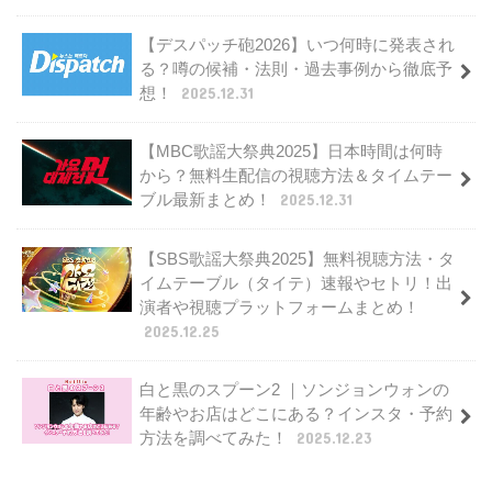
【デスパッチ砲2026】いつ何時に発表され
る？噂の候補・法則・過去事例から徹底予
想！
2025.12.31
【MBC歌謡大祭典2025】日本時間は何時
から？無料生配信の視聴方法＆タイムテー
ブル最新まとめ！
2025.12.31
【SBS歌謡大祭典2025】無料視聴方法・タ
イムテーブル（タイテ）速報やセトリ！出
演者や視聴プラットフォームまとめ！
2025.12.25
白と黒のスプーン2 ｜ソンジョンウォンの
年齢やお店はどこにある？インスタ・予約
方法を調べてみた！
2025.12.23