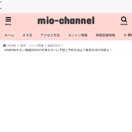
"
"
mio-channel
menu
search
ホーム
オタ活
アクセス方法
ヨントン情報
韓国芸能情報
サイ
HOME
美容・コスメ関連
福袋2020
SABON(サボン)福袋2020の中身ネタバレ予想と予約方法は？販売方法や日程も！