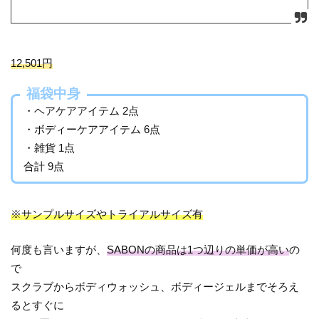
12,501円
福袋中身
・ヘアケアアイテム 2点
・ボディーケアアイテム 6点
・雑貨 1点
合計 9点
※サンプルサイズやトライアルサイズ有
何度も言いますが、
SABONの商品は1つ辺りの単価が高い
の
で
スクラブからボディウォッシュ、ボディージェルまでそろえ
るとすぐに