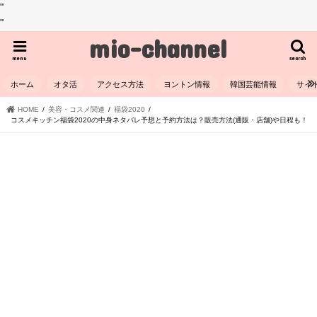
"
"
mio-channel
menu
search
ホーム
オタ活
アクセス方法
ヨントン情報
韓国芸能情報
サイ
HOME
美容・コスメ関連
福袋2020
コスメキッチン福袋2020の中身ネタバレ予想と予約方法は？販売方法(通販・店舗)や日程も！