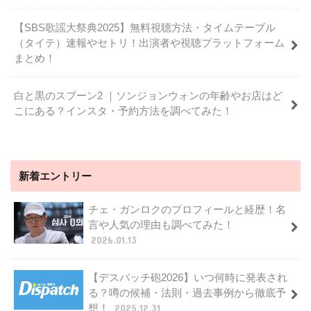
【SBS歌謡大祭典2025】無料視聴方法・タイムテーブル
（タイテ）速報やセトリ！出演者や視聴プラットフォーム
まとめ！
白と黒のスプーン2 ｜ソンジョンウォンの年齢やお店はど
こにある？インスタ・予約方法を調べてみた！
新着エントリー
チェ・ガンロクのプロフィールと経歴！名
言や人気の理由も調べてみた！
2026.01.13
【デスパッチ砲2026】いつ何時に発表され
る？噂の候補・法則・過去事例から徹底予
想！
2025.12.31