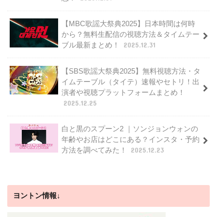
【MBC歌謡大祭典2025】日本時間は何時
から？無料生配信の視聴方法＆タイムテー
ブル最新まとめ！
2025.12.31
【SBS歌謡大祭典2025】無料視聴方法・タ
イムテーブル（タイテ）速報やセトリ！出
演者や視聴プラットフォームまとめ！
2025.12.25
白と黒のスプーン2 ｜ソンジョンウォンの
年齢やお店はどこにある？インスタ・予約
方法を調べてみた！
2025.12.23
ヨントン情報↓