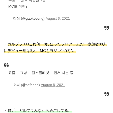
후보 99명 데뷔인원 9명
MC도 여진9..
— 객성 (@gaekseong)
August 6, 2021
・
ガルプラ999これ何、9に狂ったプログラムだ。参加者99人
にデビュー組は9人、MCもヨジン“グ(9)”…
요즘… 그냥… 걸즈플래닛 보면서 사는 중
— 소파 (@sofaooo)
August 8, 2021
・
最近、ガルプラみながら過ごしてる。