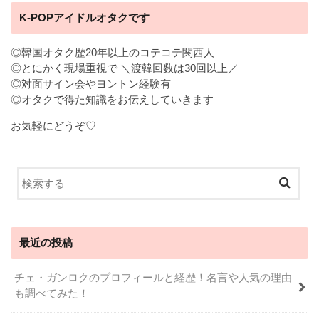
K-POPアイドルオタクです
◎韓国オタク歴20年以上のコテコテ関西人
◎とにかく現場重視で ＼渡韓回数は30回以上／
◎対面サイン会やヨントン経験有
◎オタクで得た知識をお伝えしていきます
お気軽にどうぞ♡
最近の投稿
チェ・ガンロクのプロフィールと経歴！名言や人気の理由
も調べてみた！