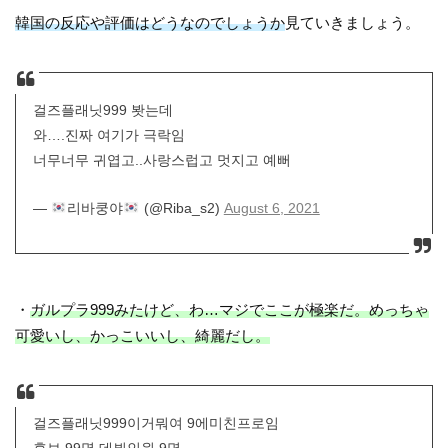
韓国の反応や評価はどうなのでしょうか
見ていきましょう。
걸즈플래닛999 봣는데
와….진짜 여기가 극락임
너무너무 귀엽고..사랑스럽고 멋지고 예뻐
—
리바쿵야
(@Riba_s2)
August 6, 2021
・
ガルプラ999みたけど、わ…マジでここが極楽だ。めっちゃ
可愛いし、かっこいいし、綺麗だし。
걸즈플래닛999이거뭐여 9에미친프로임