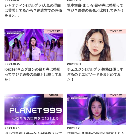
シャオティン(ガルプラ)人気の理由
坂本舞白(ましろ)目や鼻は整形って
は苦労してるから？創造営での評価
マジ？過去の画像と比較してみた！
をまと…
ガルプラ999
ガルプラ999
2021.10.27
2021.10.1
Kep1erキムダヨンの目と鼻は整形
チェユジン(ガルプラ)性格は優しす
ってマジ？過去の画像と比較してみ
ぎるの？エピソードをまとめてみ
た！
た！
GIRLS他
ガルプラ999
2021.8.25
2021.9.7
ガルプラ個人チッケムが操作されて
江崎ひかる海外の反応が日本よりも