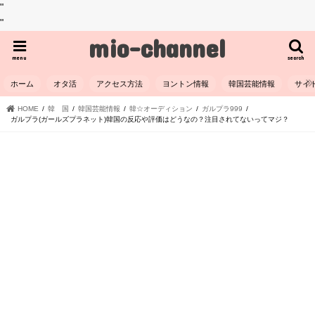
"
"
mio-channel
menu
search
ホーム
オタ活
アクセス方法
ヨントン情報
韓国芸能情報
サイ
HOME
韓 国
韓国芸能情報
韓☆オーディション
ガルプラ999
ガルプラ(ガールズプラネット)韓国の反応や評価はどうなの？注目されてないってマジ？