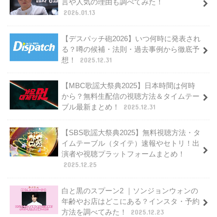
言や人気の理由も調べてみた！
2026.01.13
【デスパッチ砲2026】いつ何時に発表され
る？噂の候補・法則・過去事例から徹底予
想！
2025.12.31
【MBC歌謡大祭典2025】日本時間は何時
から？無料生配信の視聴方法＆タイムテー
ブル最新まとめ！
2025.12.31
【SBS歌謡大祭典2025】無料視聴方法・タ
イムテーブル（タイテ）速報やセトリ！出
演者や視聴プラットフォームまとめ！
2025.12.25
白と黒のスプーン2 ｜ソンジョンウォンの
年齢やお店はどこにある？インスタ・予約
方法を調べてみた！
2025.12.23