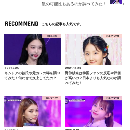
散の可能性もあるのか調べてみた！
RECOMMEND
こちらの記事も人気です。
GIRLS他
ガルプラ999
2021.8.26
2021.12.28
キムドアの彼氏や元カレの噂を調べ
野仲紗奈は韓国ファンの反応や評価
てみた！匂わせで炎上してたの？
が高いの？日本よりも人気なのか調
べてみた！
ガルプラ999
ガルプラ999
2021.10.8
2021.9.10