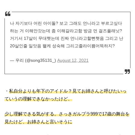
나 자기보다 어린 아이돌? 보고 그래도 언니라고 부르고싶다
하는 거 이해안갓는데 좀 이해갈라고함 방금 먼 걸즈플래닛?
거기서 17살이 무대햇는데 진짜 언니라고할뻔햇음 그리고 난
20살인줄 일앗음 왤케 성숙해 그리고졸라이쁨어뜩하지?
— 우리 (@song35131_)
August 12, 2021
・
私自分よりも年下のアイドル？見てお姉さんと呼びたいっ
ていうの理解できなかったけど、
少し理解できる気がする。さっきガルプラ999で17歳の舞台を
見たけど、お姉さんと言いそうに