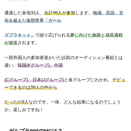
通過した各地33人、
合計99人が参加
します。
地域、言語、文
化を超えた仮想世界「ガール
ズプラネット」
で繰り広げられる
夢に向けた旅路と成長過程
が放送
されます。
一部外国人の参加者達がいた以前のオーディション番組とは
違い、
韓国(Kグループ)、中国
(Cグループ)、日本(Jグループ)
と各グループにわかれ、
デビュ
ーできるのは99人の中から
たったの9人
なのです。一体、どんな結果になるのでしょう
か。楽しみですね！
ガルプラ999のMCは？